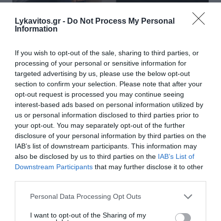
Lykavitos.gr -
Do Not Process My Personal
Information
Ο δρόμος προς το 2027 και η κρίση αξιοπιστίας
If you wish to opt-out of the sale, sharing to third parties, or
της αντιπολίτευσης
processing of your personal or sensitive information for
targeted advertising by us, please use the below opt-out
Η πολιτική εικόνα της αντιπολίτευσης, οι εσωτερικές
section to confirm your selection. Please note that after your
αντιφάσεις των κομμάτων και ο τρόπος με τον οποίο
opt-out request is processed you may continue seeing
ενισχύεται η κυριαρχία του Κυριάκου Μητσοτάκη στο
interest-based ads based on personal information utilized by
πολιτικό σκηνικό.
us or personal information disclosed to third parties prior to
your opt-out. You may separately opt-out of the further
07 Αυγούστου 2026
disclosure of your personal information by third parties on the
IAB’s list of downstream participants. This information may
also be disclosed by us to third parties on the
IAB’s List of
διαβάστε επίσης
Downstream Participants
that may further disclose it to other
περισσότερες ειδήσεις από το lykavitos.gr
third parties.
Please note that this website/app uses one or more Google
Personal Data Processing Opt Outs
services and may gather and store information including but
not limited to your visit or usage behaviour. You may click to
I want to opt-out of the Sharing of my