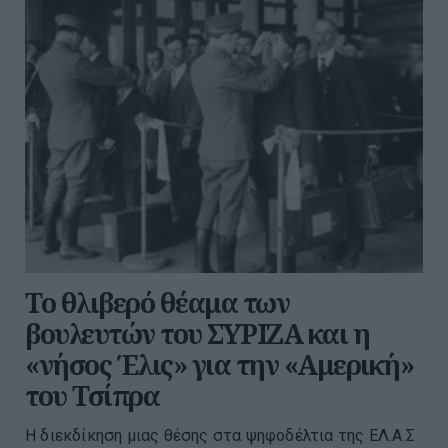
Το θλιβερό θέαμα των
βουλευτών του ΣΥΡΙΖΑ και η
«νήσος Έλις» για την «Αμερική»
του Τσίπρα
Η διεκδίκηση μιας θέσης στα ψηφοδέλτια της ΕΛ.Α.Σ