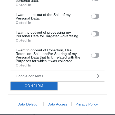
personal data.
grant or deny consent to Google and its third-party tags to
Opted In
use your data for below specified purposes in below Google
consent section.
I want to opt-out of the Sale of my
Personal Data.
Opted In
I want to opt-out of processing my
Personal Data for Targeted Advertising.
Opted In
I want to opt-out of Collection, Use,
Retention, Sale, and/or Sharing of my
Personal Data that Is Unrelated with the
Δρυμιώτης: «Η Νέα Δημοκρατία
Purposes for which it was collected.
Opted In
θα είναι ξανά κυβέρνηση» –
Google consents
Σφοδρή επίθεση κατά της
Θεώνης Κουφονικολάκου για τον
CONFIRM
Νετανιάχου
Data Deletion
Data Access
Privacy Policy
Ο Ανδρέας Δρυμιώτης εκτίμησε ότι η Νέα
Δημοκρατία θα σχηματίσει ξανά κυβέρνηση,