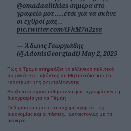
@omadaalithias
σήμερα στο
γραφείο μου…..έτσι για να σκάνε
οι εχθροί μας…
pic.twitter.com/tFhM7a2zss
— Άδωνις Γεωργιάδης
(@AdonisGeorgiadi)
May 2, 2025
Πώς ο Τραμπ επηρεάζει το ελληνικό πολιτικό
σκηνικό - Οι... αβάντες σε Μητσοτάκη και το
«κόντυμα» της αντιπολίτευσης
Βουλευτές προσπάθησαν να φωτογραφίσουν τη
δικογραφία για τα Τέμπη
Οι δημοσκοπήσεις, το ισχυρό «χαρτί» της
οικονομίας και οι τάσεις... αυτοκτονίας με τα
ακίνητα