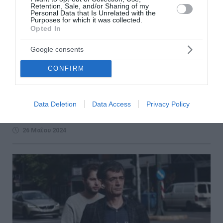
Retention, Sale, and/or Sharing of my
Personal Data that Is Unrelated with the
Purposes for which it was collected.
Opted In
Μαρέβα Γκραμπόφσκι-Μητσοτάκη: Έχω
Google consents
κάνει μήνυση στην κυρία Ακρίτα, θα της
συνιστούσα ψυχραιμία
CONFIRM
Η σύζυγος του πρωθυπουργού απάντησε σε ανάρτηση
της βουλευτή Επικρατείας του ΣΥΡΙΖΑ στην οποία
Data Deletion
Data Access
Privacy Policy
υποστήριζε ότι "δεν έχω πάρει ούτε μήνυση, ούτε
αγωγή"
26 Μαΐου 2024