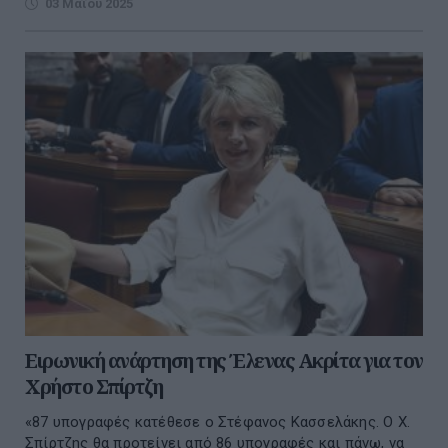
03 Μαΐου 2025
Ειρωνική ανάρτηση της Έλενας Ακρίτα για τον
Χρήστο Σπίρτζη
«87 υπογραφές κατέθεσε ο Στέφανος Κασσελάκης. Ο Χ.
Σπίρτζης θα προτείνει από 86 υπογραφές και πάνω, να