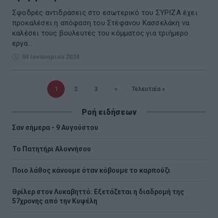
Σφοδρές αντιδράσεις στο εσωτερικό του ΣΥΡΙΖΑ έχει
προκαλέσει η απόφαση του Στέφανου Κασσελάκη να
καλέσει τους βουλευτές του κόμματος για τριήμερο
εργα...
04 Ιανουαρίου 2024
Τρέχουσα
1
Σελίδα
2
Σελίδα
3
Επόμενη
››
Τελευταία
Τελευταία »
σελίδα
σελίδα
σελίδα
Ροή ειδήσεων
Σαν σήμερα - 9 Αυγούστου
Το Πατητήρι Αλοννήσου
Ποιο λάθος κάνουμε όταν κόβουμε το καρπούζι
Θρίλερ στον Λυκαβηττό: Εξετάζεται η διαδρομή της
57χρονης από την Κυψέλη