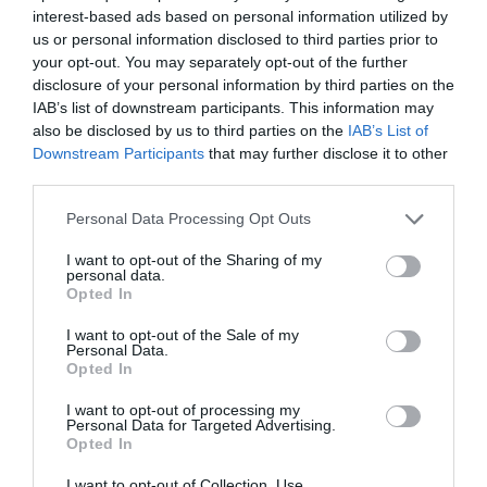
Ακρίτα σε Πολάκη για την τεκνοθεσία: «Ούτε
interest-based ads based on personal information utilized by
us or personal information disclosed to third parties prior to
καλημέρα - Έλενα Ακρίτα, Μητέρα του
your opt-out. You may separately opt-out of the further
Παύλου»
disclosure of your personal information by third parties on the
IAB’s list of downstream participants. This information may
Η βουλευτής Επικρατείας του ΣΥΡΙΖΑ έδειξε την
also be disclosed by us to third parties on the
IAB’s List of
ενόχλησή της στην αντίθεση που εξέφρασε ο Πολάκης
Downstream Participants
that may further disclose it to other
για την τεκνοθεσία «και για τα ετερόφυλα και όχι μόνο ...
third parties.
08 Σεπτεμβρίου 2024
Please note that this website/app uses one or more Google
Personal Data Processing Opt Outs
services and may gather and store information including but
not limited to your visit or usage behaviour. You may click to
I want to opt-out of the Sharing of my
personal data.
grant or deny consent to Google and its third-party tags to
Opted In
use your data for below specified purposes in below Google
consent section.
I want to opt-out of the Sale of my
Personal Data.
Opted In
I want to opt-out of processing my
Personal Data for Targeted Advertising.
Opted In
I want to opt-out of Collection, Use,