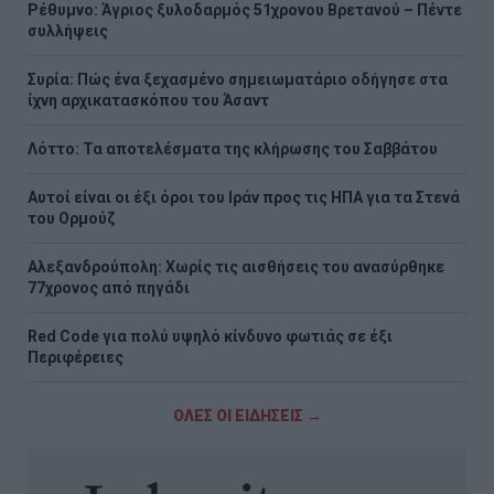
Ρέθυμνο: Άγριος ξυλοδαρμός 51χρονου Βρετανού – Πέντε
συλλήψεις
Συρία: Πώς ένα ξεχασμένο σημειωματάριο οδήγησε στα
ίχνη αρχικατασκόπου του Άσαντ
Λόττο: Τα αποτελέσματα της κλήρωσης του Σαββάτου
Αυτοί είναι οι έξι όροι του Ιράν προς τις ΗΠΑ για τα Στενά
του Ορμούζ
Αλεξανδρούπολη: Χωρίς τις αισθήσεις του ανασύρθηκε
77χρονος από πηγάδι
Red Code για πολύ υψηλό κίνδυνο φωτιάς σε έξι
Περιφέρειες
ΟΛΕΣ ΟΙ ΕΙΔΗΣΕΙΣ →