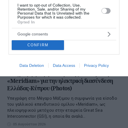
I want to opt-out of Collection, Use,
Retention, Sale, and/or Sharing of my
Personal Data that Is Unrelated with the
Purposes for which it was collected.
Opted In
Google consents
CONFIRM
Data Deletion
Data Access
Privacy Policy
Υπεγράφη η συμφωνία με τη γαλλική εταιρεία
«Meridiam» για την ηλεκτρική διασύνδεση
Ελλάδας-Κύπρου (Photos)
Υπεγράφη στο Μέγαρο Μάξιμου η συμφωνία για είσοδο
του γαλλικού επενδυτικού ομίλου «Meridiam», ως
πλειοψηφικού μετόχου στην εταιρεία Great Sea
Interconnector (GSI), η οποία θα αναλά...
05 Αυγούστου 2026