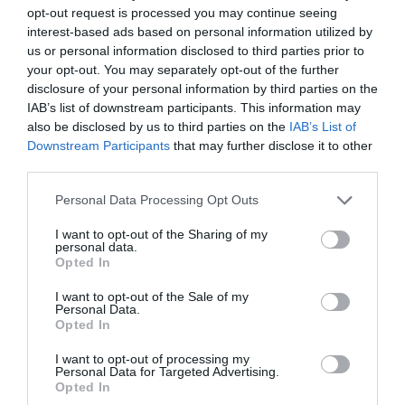
opt-out request is processed you may continue seeing
Καιρός: Ανεβαίνει η θερμοκρασία – Έρχεται τριήμερο
interest-based ads based on personal information utilized by
ζέστης με 40άρια από το Σάββατο
us or personal information disclosed to third parties prior to
your opt-out. You may separately opt-out of the further
Το ύστατο χαίρε στον Λάκη Χαλκιά – Πλήθος κόσμου στο
disclosure of your personal information by third parties on the
λαϊκό προσκύνημα και την κηδεία
IAB’s list of downstream participants. This information may
also be disclosed by us to third parties on the
IAB’s List of
Πιερρακάκης: Υποβλήθηκε το αίτημα για την
Downstream Participants
that may further disclose it to other
ενεργοποίηση της ρήτρας διαφυγής για την ενεργειακή
third parties.
ανθεκτικότητα
Please note that this website/app uses one or more Google
Personal Data Processing Opt Outs
Δένδιας για τη συμφωνία ΑΟΖ με την Αίγυπτο:
services and may gather and store information including but
«Κατοχυρώσαμε το εθνικό συμφέρον με βάση το Διεθνές
not limited to your visit or usage behaviour. You may click to
I want to opt-out of the Sharing of my
Δίκαιο»
personal data.
grant or deny consent to Google and its third-party tags to
Opted In
use your data for below specified purposes in below Google
ΟΛΕΣ ΟΙ ΕΙΔΗΣΕΙΣ →
consent section.
I want to opt-out of the Sale of my
Personal Data.
διαβάστε ακόμη
Opted In
I want to opt-out of processing my
Personal Data for Targeted Advertising.
Opted In