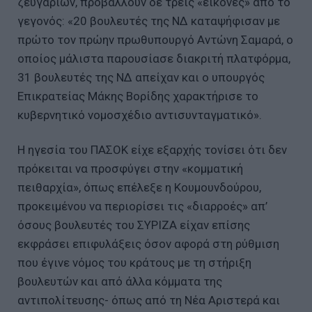
ζευγαριών, προβάλλουν δε τρεις «εικόνες» από το
γεγονός: «20 βουλευτές της ΝΔ καταψήφισαν με
πρώτο τον πρώην πρωθυπουργό Αντώνη Σαμαρά, ο
οποίος μάλιστα παρουσίασε διακριτή πλατφόρμα,
31 βουλευτές της ΝΔ απείχαν και ο υπουργός
Επικρατείας Μάκης Βορίδης χαρακτήρισε το
κυβερνητικό νομοσχέδιο αντισυνταγματικό».
Η ηγεσία του ΠΑΣΟΚ είχε εξαρχής τονίσει ότι δεν
πρόκειται να προσφύγει στην «κομματική
πειθαρχία», όπως επέλεξε η Κουμουνδούρου,
προκειμένου να περιορίσει τις «διαρροές» απ’
όσους βουλευτές του ΣΥΡΙΖΑ είχαν επίσης
εκφράσει επιφυλάξεις όσον αφορά στη ρύθμιση
που έγινε νόμος του κράτους με τη στήριξη
βουλευτών και από άλλα κόμματα της
αντιπολίτευσης- όπως από τη Νέα Αριστερά και