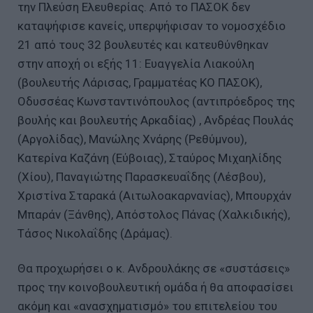
την Πλεύση Ελευθερίας. Από το ΠΑΣΟΚ δεν
καταψήφισε κανείς, υπερψήφισαν το νομοσχέδιο
21 από τους 32 βουλευτές και κατευθύνθηκαν
στην αποχή οι εξής 11: Ευαγγελία Λιακούλη
(βουλευτής Λάρισας, Γραμματέας ΚΟ ΠΑΣΟΚ),
Οδυσσέας Κωνσταντινόπουλος (αντιπρόεδρος της
βουλής και βουλευτής Αρκαδίας) , Ανδρέας Πουλάς
(Αργολίδας), Μανώλης Χνάρης (Ρεθύμνου),
Κατερίνα Καζάνη (Εύβοιας), Σταύρος Μιχαηλίδης
(Χίου), Παναγιώτης Παρασκευαΐδης (Λέσβου),
Χριστίνα Σταρακά (Αιτωλοακαρνανίας), Μπουρχάν
Μπαράν (Ξάνθης), Απόστολος Πάνας (Χαλκιδικής),
Τάσος Νικολαΐδης (Δράμας).
Θα προχωρήσει ο κ. Ανδρουλάκης σε «συστάσεις»
προς την κοινοβουλευτική ομάδα ή θα αποφασίσει
ακόμη και «ανασχηματισμό» του επιτελείου του