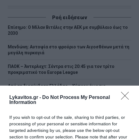
Ροή ειδήσεων
Επίσημο: Ο Μίλαν Βιτάλις στην ΑΕΚ με συμβόλαιο έως το
2030
Μενδώνη: Αυτοψία στο φρούριο των Αιγοσθένων μετά τη
μεγάλη πυρκαγιά
ΠΑΟΚ – Άντερλεχτ: Σέντρα στις 20:45 για τον τρίτο
προκριματικό του Europa League
Από τη διασύνδεση Ελλάδας – Κύπρου έως τις
γεωτρήσεις στο Ιόνιο – Οι δηλώσεις Παπασταύρου
Lykavitos.gr -
Do Not Process My Personal
Information
Έληξε η βλάβη στο Μετρό Θεσσαλονίκης – Άνοιξε και ο
σταθμός Νέα Ελβετία
If you wish to opt-out of the sale, sharing to third parties, or
processing of your personal or sensitive information for
Νέα εποχή στις αγροτικές ενισχύσεις: Παρουσιάστηκε το
targeted advertising by us, please use the below opt-out
myAGRO παρουσία Μητσοτάκη
section to confirm your selection. Please note that after your