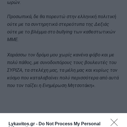
ωρών.
Προσωπικά, δε θα πορευτώ στην ελληνική πολιτική
ούτε με τα συντηρητικά στερεότυπα της Δεξιάς
ούτε με το βλέμμα στο bullying των καθεστωτικών
ΜΜΕ.
Χαράσσω τον δρόμο μου χωρίς κανένα φόβο και με
πολύ πάθος, με συνοδοιπόρους τους βουλευτές του
ΣΥΡΙΖΑ, τα στελέχη μας, τα μέλη μας και κυρίως τον
κόσμο που καταλαβαίνει πολύ περισσότερα από αυτά
που τον ταΐζει η Ενημέρωση Μητσοτάκη».
Lykavitos.gr -
Do Not Process My Personal