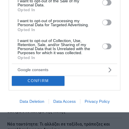
I want to opt-out of the Sale of my
στο Google News
Personal Data.
και μάθετε πρώτοι όλες τις
Opted In
ειδήσεις
I want to opt-out of processing my
Personal Data for Targeted Advertising.
Opted In
I want to opt-out of Collection, Use,
Retention, Sale, and/or Sharing of my
Ροή ειδήσεων
Personal Data that Is Unrelated with the
Purposes for which it was collected.
Μεγάλη έξοδος των αδειούχων – Χιλιάδες ταξιδιώτες
Opted In
εγκαταλείπουν την Αθήνα
Google consents
Πίτα με κολοκυθάκια και τυριά
CONFIRM
Αντίστροφη μέτρηση για την επέκταση του Μετρό
Θεσσαλονίκης – Πότε ανοίγει
Data Deletion
Data Access
Privacy Policy
Θεσσαλονίκη: Άγνωστοι τρύπησαν και δηλητηρίασαν
δέντρα στο κέντρο της πόλης
Νέα ταυτότητα: Τι αλλάζει σε ταξίδια, τράπεζες και