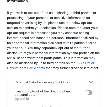
Information
If you wish to opt-out of the sale, sharing to third parties, or
processing of your personal or sensitive information for
targeted advertising by us, please use the below opt-out
section to confirm your selection. Please note that after your
opt-out request is processed you may continue seeing
interest-based ads based on personal information utilized by
us or personal information disclosed to third parties prior to
your opt-out. You may separately opt-out of the further
Οργισμένη αντίδραση της Έλενας Ακρίτα για την
disclosure of your personal information by third parties on the
τριήμερη... συνεδρίαση της ΚΟ στις Σπέτσες
IAB’s list of downstream participants. This information may
Από διακοπές σε... διακοπές ο ΣΥΡΙΖΑ: Τριήμερο
also be disclosed by us to third parties on the
IAB’s List of
στις Σπέτσες με τους βουλευτές ετοιμάζει ο
Downstream Participants
that may further disclose it to other
Κασσελάκης
third parties.
Το παρασκήνιο των αλλαγών σε τρία υπουργεία:
Please note that this website/app uses one or more Google
Personal Data Processing Opt Outs
Χρυσοχοΐδης, Μιχαηλίδου, Γεωργιάδης
services and may gather and store information including but
not limited to your visit or usage behaviour. You may click to
I want to opt-out of the Sharing of my
personal data.
grant or deny consent to Google and its third-party tags to
Opted In
use your data for below specified purposes in below Google
Ακολουθήστε το Lykavitos.gr
consent section.