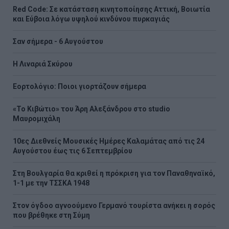
Red Code: Σε κατάσταση κινητοποίησης Αττική, Βοιωτία
και Εύβοια λόγω υψηλού κινδύνου πυρκαγιάς
Σαν σήμερα - 6 Αυγούστου
H Λιναριά Σκύρου
Εορτολόγιο: Ποιοι γιορτάζουν σήμερα
«Το Κιβώτιο» του Άρη Αλεξάνδρου στο studio
Μαυρομιχάλη
10ες Διεθνείς Μουσικές Ημέρες Καλαμάτας από τις 24
Αυγούστου έως τις 6 Σεπτεμβρίου
Στη Βουλγαρία θα κριθεί η πρόκριση για τον Παναθηναϊκό,
1-1 με την ΤΣΣΚΑ 1948
Στον όγδοο αγνοούμενο Γερμανό τουρίστα ανήκει η σορός
που βρέθηκε στη Σύμη