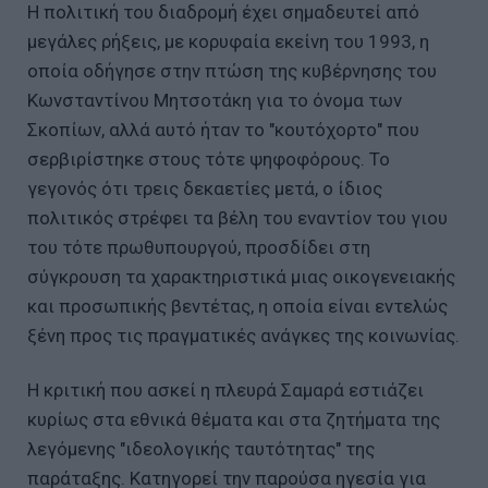
Η πολιτική του διαδρομή έχει σημαδευτεί από
μεγάλες ρήξεις, με κορυφαία εκείνη του 1993, η
οποία οδήγησε στην πτώση της κυβέρνησης του
Κωνσταντίνου Μητσοτάκη για το όνομα των
Σκοπίων, αλλά αυτό ήταν το "κουτόχορτο" που
σερβιρίστηκε στους τότε ψηφοφόρους. Το
γεγονός ότι τρεις δεκαετίες μετά, ο ίδιος
πολιτικός στρέφει τα βέλη του εναντίον του γιου
του τότε πρωθυπουργού, προσδίδει στη
σύγκρουση τα χαρακτηριστικά μιας οικογενειακής
και προσωπικής βεντέτας, η οποία είναι εντελώς
ξένη προς τις πραγματικές ανάγκες της κοινωνίας.
Η κριτική που ασκεί η πλευρά Σαμαρά εστιάζει
κυρίως στα εθνικά θέματα και στα ζητήματα της
λεγόμενης "ιδεολογικής ταυτότητας" της
παράταξης. Κατηγορεί την παρούσα ηγεσία για