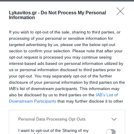
Το ζητούμενο για τη χώρα είναι η πρόοδος και η
Lykavitos.gr -
Do Not Process My Personal
σταθερότητα, και όχι η ανακύκλωση παλαιών
Information
προσωπικών αντιπαραθέσεων που δεν αφορούν
την καθημερινότητα των πολιτών. Ο Σαμαράς έχει
If you wish to opt-out of the sale, sharing to third parties, or
processing of your personal or sensitive information for
κάθε λόγο να φοβάται τη "Μητσοτακοποίηση" της
targeted advertising by us, please use the below opt-out
Νέας Δημοκρατίας, καθώς σκέφτεται και το
section to confirm your selection. Please note that after your
μέλλον του υιού του. Όλοι κατανοούν τον πατέρα
opt-out request is processed you may continue seeing
interest-based ads based on personal information utilized by
Αντώνη Σαμαρά για την απώλεια της κόρης του,
us or personal information disclosed to third parties prior to
αλλά η έκθεση του στην πολιτική αρένα
your opt-out. You may separately opt-out of the further
δρομολογεί και το "ροκάνισμα" της υστεροφημίας
disclosure of your personal information by third parties on the
του.
IAB’s list of downstream participants. This information may
also be disclosed by us to third parties on the
IAB’s List of
Downstream Participants
that may further disclose it to other
Όμως ας βάλουμε και μια άλλη παράμετρο στο
third parties.
όλο... story. Ακόμη και αν η ΝΔ δεν είναι
Please note that this website/app uses one or more Google
Personal Data Processing Opt Outs
αυτοδύναμη, το πρόσωπο του Πρωθυπουργού της
services and may gather and store information including but
χώρας δεν θα είναι υπόθεση του Σαμαρά, που να...
not limited to your visit or usage behaviour. You may click to
I want to opt-out of the Sharing of my