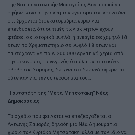
της Νοτιοανατολικής Μεσογείου; Δεν μπορεί να
αφήσει λίγο στην άκρη τον εγωισμό του και να δει
ότι έρχονται δισεκατομμύρια ευρώ για
επενδύσεις, ότι οι τιμές των ακινήτων έχουν
φτάσει σε ιστορικό υψηλό, η ανεργία σε χαμηλό 18
ετών, το Χρηματιστήριο σε υψηλό 18 ετών και
ταυτόχρονα λείπουν 200.000 εργατικά χέρια από
την οικονομία; Το γεγονός ότι όλα αυτά τα κάνει...
αβαβά ο κ. Σαμαράς, δείχνει ότι δεν ενδιαφέρεται
ούτε καν για την υστεροφημία του...
Η αυταπάτη της "Μετα-Μητσοτάκη" Νέας
Δημοκρατίας
Το σχέδιο που φαίνεται να επεξεργάζεται ο
Αντώνης Σαμαράς, δηλαδή μια Νέα Δημοκρατία
χωρίς τον Κυριάκο Μητσοτάκη, αλλά με τον ίδιο να