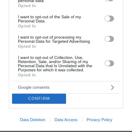
personal data.
χτυπιέται κάτω! Οι ευρωπαίοι και υπερ-
grant or deny consent to Google and its third-party tags to
Opted In
use your data for below specified purposes in below Google
ατλαντικοί εταίροι της χώρας ξέρουν τι πρέπει να
consent section.
I want to opt-out of the Sale of my
γίνει και πώς η χώρα θα συνεχίσει να πορεύεται,
Personal Data.
ατενίζοντας τις προκλήσεις του μέλλοντος. Ο
Opted In
Μητσοτάκης έχει το πλεονέκτημα να μιλάει με
I want to opt-out of processing my
Personal Data for Targeted Advertising.
όλους στο τηλέφωνο και να έχει "χτίσει"
Opted In
ισχυρότατες συμμαχίες.
I want to opt-out of Collection, Use,
Retention, Sale, and/or Sharing of my
Το 2012, ο Σαμαράς έπαιρνε τηλέφωνο τον Σημίτη
Personal Data that Is Unrelated with the
Purposes for which it was collected.
για να του ανοίξει πόρτες στην Ευρώπη, καθώς
Opted In
όλοι τον έβλεπαν με μισό μάτι, λόγω της
Google consents
αντιμνημονιακής παντιέρας που είχε σηκώσει και
η οποία ήταν εκτός της οικονομικής
CONFIRM
πραγματικότητας που είχε διαμορφωθεί. Ο
Σαμαράς στα μάτια του μέσου Νεοδημοκράτη
προβάλλει ως ένας εταίρος του Τσίπρα στο
Data Deletion
Data Access
Privacy Policy
λεγόμενο αντι-Μητσοτακικό μέτωπο. Αν θέλει να