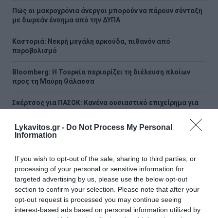
Πώς οι μακροχρόνια άνεργοι μπορούν να πάρουν σύνταξη
με δωρεάν ένσημα από την ΔΥΠΑ
Καστοριά: Νεκρή μεγάλη αρκούδα, πιθανόν από
πυροβολισμό
Bloomberg: Η Τουρκία περιορίζει τη διέλευση πλοίων
προς τη Μαύρη Θάλασσα
Σκέρτσος για ΠΑΣΟΚ: Κανένα ουσιαστικό επιχείρημα για
την έκθεση του ΟΟΣΑ
Lykavitos.gr -
Do Not Process My Personal
Φωτιά σε χαμηλή βλάστηση στην Ευκαρπία Κιλκίς
Information
Τι αποκαλύπτει η «Daily Mail» για τη δολοφονία της
If you wish to opt-out of the sale, sharing to third parties, or
38χρονης Βρετανίδας στην Κυψέλη
processing of your personal or sensitive information for
targeted advertising by us, please use the below opt-out
section to confirm your selection. Please note that after your
ΟΛΕΣ ΟΙ ΕΙΔΗΣΕΙΣ →
opt-out request is processed you may continue seeing
διαβάστε ακόμη
interest-based ads based on personal information utilized by