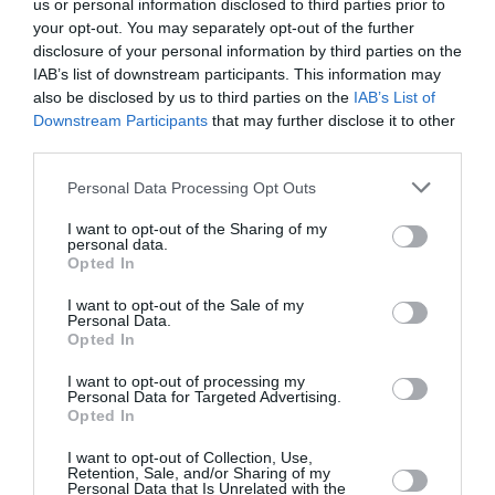
us or personal information disclosed to third parties prior to
your opt-out. You may separately opt-out of the further
disclosure of your personal information by third parties on the
IAB’s list of downstream participants. This information may
also be disclosed by us to third parties on the
IAB’s List of
Downstream Participants
that may further disclose it to other
third parties.
Please note that this website/app uses one or more Google
Personal Data Processing Opt Outs
services and may gather and store information including but
not limited to your visit or usage behaviour. You may click to
I want to opt-out of the Sharing of my
personal data.
grant or deny consent to Google and its third-party tags to
Opted In
use your data for below specified purposes in below Google
consent section.
I want to opt-out of the Sale of my
Personal Data.
Opted In
Περσείδες: Πότε θα γεμίσει ο ουρανός
I want to opt-out of processing my
«πεφταστέρια»
Personal Data for Targeted Advertising.
Opted In
Οι Περσείδες είναι η δημοφιλέστερη βροχή μετεωριτών
του χρόνου, θα είναι ορατές από τις 17 Ιουλίου έως τις
I want to opt-out of Collection, Use,
Retention, Sale, and/or Sharing of my
24 Αυγούστου. Η κορύφωση του φαινομένου να
Personal Data that Is Unrelated with the