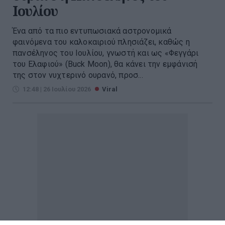
Ιουλίου
Ένα από τα πιο εντυπωσιακά αστρονομικά
φαινόμενα του καλοκαιριού πλησιάζει, καθώς η
πανσέληνος του Ιουλίου, γνωστή και ως «Φεγγάρι
του Ελαφιού» (Buck Moon), θα κάνει την εμφάνισή
της στον νυχτερινό ουρανό, προσ...
12:48 | 26 Ιουλίου 2026
Viral