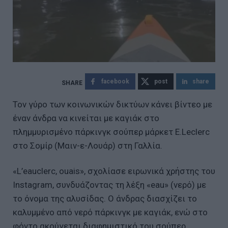
facebook
post
share
Τον γύρο των κοινωνικών δικτύων κάνει βίντεο με
έναν άνδρα να κινείται με καγιάκ στο
πλημμυρισμένο πάρκινγκ σούπερ μάρκετ E.Leclerc
στο Σομίρ (Μαιν-ε-Λουάρ) στη Γαλλία.
«L’eauclerc, ouais», σχολίασε ειρωνικά χρήστης του
Instagram, συνδυάζοντας τη λέξη «eau» (νερό) με
το όνομα της αλυσίδας. Ο άνδρας διασχίζει το
καλυμμένο από νερό πάρκινγκ με καγιάκ, ενώ στο
φόντο ακούγεται διαφημιστικό του σούπερ