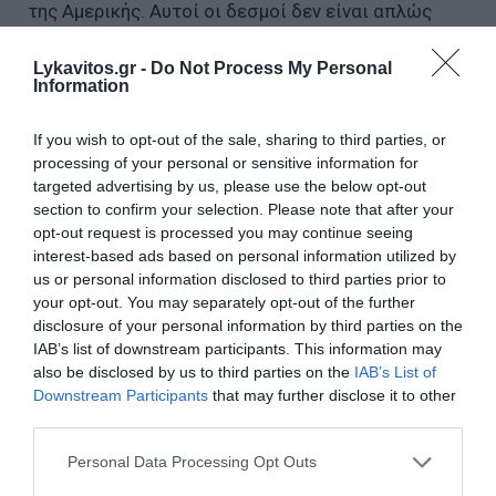
της Αμερικής. Αυτοί οι δεσμοί δεν είναι απλώς
ιστορικοί, αλλά ανανεώνονται κάθε μέρα στις
Lykavitos.gr -
Do Not Process My Personal
συμφωνίες που συνάπτουμε, στη συμμαχία, στην
Information
ασφάλεια που χτίζουμε μαζί και στην ευημερία
που δημιουργούμε για τους πολίτες μας».
If you wish to opt-out of the sale, sharing to third parties, or
processing of your personal or sensitive information for
«Όταν οι Αμερικανοί και οι Έλληνες στέκονται
targeted advertising by us, please use the below opt-out
section to confirm your selection. Please note that after your
μαζί, ενωμένοι από τις κοινές μας αξίες και έναν
opt-out request is processed you may continue seeing
κοινό σκοπό, δεν υπάρχει όριο σε ό,τι μπορούμε να
interest-based ads based on personal information utilized by
επιτύχουμε. Οι προκλήσεις που μας περιμένουν
us or personal information disclosed to third parties prior to
your opt-out. You may separately opt-out of the further
στους τομείς της άμυνας, της ενέργειας, των
disclosure of your personal information by third parties on the
κρίσιμων υποδομών και της σταθερότητας των
IAB’s list of downstream participants. This information may
ανανεώσιμων πηγών ενέργειας θα απαιτήσουν
also be disclosed by us to third parties on the
IAB’s List of
ακριβώς το είδος της διαρκούς,
Downstream Participants
that may further disclose it to other
third parties.
προσανατολισμένης στα αποτελέσματα
συνεργασίας που ορίζει μια εταιρική σχέση στην
Please note that this website/app uses one or more Google
Personal Data Processing Opt Outs
services and may gather and store information including but
καλύτερη μορφή της».