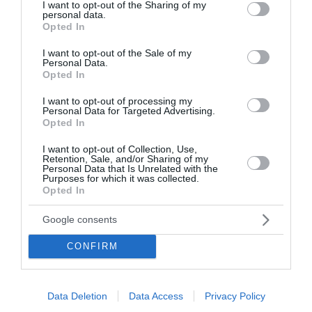
not limited to your visit or usage behaviour. You may click to
I want to opt-out of the Sharing of my
personal data.
grant or deny consent to Google and its third-party tags to
Opted In
«Είμαι πολύ ενθουσιασμένη από όσα έχουμε
use your data for below specified purposes in below Google
επιτύχει, αλλά με ενθουσιάζει ακόμη περισσότερο
consent section.
I want to opt-out of the Sale of my
Personal Data.
το μέλλον που μας περιμένει», κατέληξε η
Opted In
πρέσβειρα των Ηνωμένων Πολιτειών.
I want to opt-out of processing my
Personal Data for Targeted Advertising.
Μητσοτάκης: «Η μόνη διαφορά μεταξύ Ελλάδας
Opted In
και Τουρκίας η οριοθέτηση των θαλάσσιων
ζωνών»
I want to opt-out of Collection, Use,
Retention, Sale, and/or Sharing of my
Personal Data that Is Unrelated with the
Χατζηδάκης: «Τα ψέματα και η ασχετοσύνη θα
Purposes for which it was collected.
πάνε τη χώρα πίσω, οκτώ στόχοι για την Ελλάδα
Opted In
του 2030»
Google consents
Ανδρουλάκης: Επτά παρεμβάσεις του ΠΑΣΟΚ για
την «αναγέννηση της μικρομεσαίας
CONFIRM
επιχειρηματικότητας»
Data Deletion
Data Access
Privacy Policy
Ακολουθήστε το Lykavitos.gr