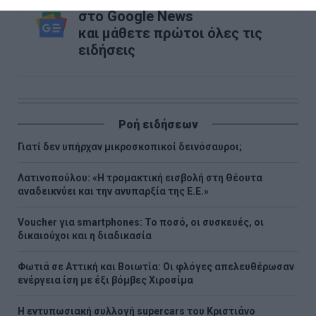
στο Google News
και μάθετε πρώτοι όλες τις
ειδήσεις
Ροή ειδήσεων
Γιατί δεν υπήρχαν μικροσκοπικοί δεινόσαυροι;
Λατινοπούλου: «Η τρομακτική εισβολή στη Θέουτα
αναδεικνύει και την ανυπαρξία της Ε.Ε.»
Voucher για smartphones: Το ποσό, οι συσκευές, οι
δικαιούχοι και η διαδικασία
Φωτιά σε Αττική και Βοιωτία: Οι φλόγες απελευθέρωσαν
ενέργεια ίση με έξι βόμβες Χιροσίμα
H εντυπωσιακή συλλογή supercars του Κριστιάνο