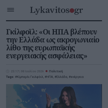
Γκίλφοϊλ: «Οι ΗΠΑ βλέπουν
την Ελλάδα ως ακρογωνιαίο
λίθο της ευρωπαϊκής
ενεργειακής ασφάλειας»
23:17 | 08 Ιουλίου 2026
Πολιτική
Tags:
Κίμπερλι Γκιλφόιλ
,
ΗΠΑ
,
Ελλάδα
,
ενέργεια