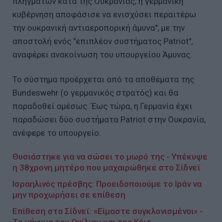
πληγμάτων κατά της Ουκρανίας, η γερμανική
κυβέρνηση αποφάσισε να ενισχύσει περαιτέρω
την ουκρανική αντιαεροπορική άμυνα", με την
αποστολή ενός "επιπλέον συστήματος Patriot",
αναφέρει ανακοίνωση του υπουργείου Άμυνας.
Το σύστημα προέρχεται από τα αποθέματα της
Bundeswehr (ο γερμανικός στρατός) και θα
παραδοθεί αμέσως. Έως τώρα, η Γερμανία έχει
παραδώσει δύο συστήματα Patriot στην Ουκρανία,
ανέφερε το υπουργείο.
Θυσιάστηκε για να σώσει το μωρό της - Υπέκυψε
η 38χρονη μητέρα που μαχαιρώθηκε στο Σίδνεϊ
Ισραηλινός πρέσβης: Προειδοποιούμε το Ιράν να
μην προχωρήσει σε επίθεση
Επίθεση στο Σίδνεϊ: «Είμαστε συγκλονισμένοι» -
Το μήνυμα του Ουίλιαμ και της Κέιτ