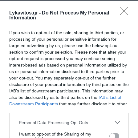
Συρία: Πώς ένα ξεχασμένο
Lykavitos.gr -
Do Not Process My Personal
σημειωματάριο οδήγησε στα
Information
ίχνη αρχικατασκόπου του Άσαντ
If you wish to opt-out of the sale, sharing to third parties, or
processing of your personal or sensitive information for
Ένα σημειωματάριο, ξεχασμένο μέσα στο διαμέρισμα
targeted advertising by us, please use the below opt-out
ενός από τους πλέον διαβόητους αξιωματούχους
section to confirm your selection. Please note that after your
του καθεστώτος του Μπασάρ αλ Άσαντ στη
opt-out request is processed you may continue seeing
Δαμασκό, αποτέλεσε την αφετηρία έρευνας του BBC
interest-based ads based on personal information utilized by
που οδήγησε τελικά στη Μόσχα ...
us or personal information disclosed to third parties prior to
22:50 | 08 Αυγούστου 2026
Πλανήτης
your opt-out. You may separately opt-out of the further
disclosure of your personal information by third parties on the
IAB’s list of downstream participants. This information may
also be disclosed by us to third parties on the
IAB’s List of
Downstream Participants
that may further disclose it to other
third parties.
Please note that this website/app uses one or more Google
Personal Data Processing Opt Outs
services and may gather and store information including but
not limited to your visit or usage behaviour. You may click to
I want to opt-out of the Sharing of my