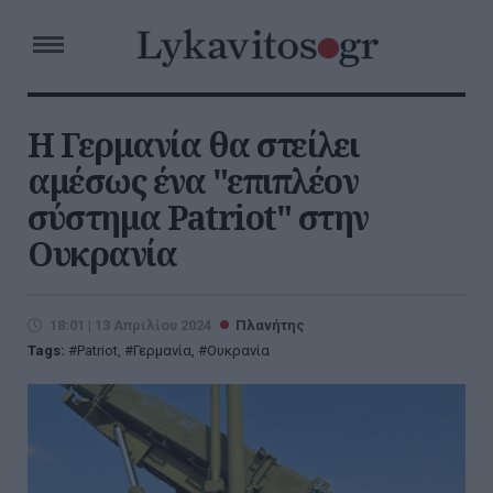
Η Γερμανία θα στείλει
αμέσως ένα "επιπλέον
σύστημα Patriot" στην
Ουκρανία
18:01 | 13 Απριλίου 2024
Πλανήτης
Tags:
Patriot
,
Γερμανία
,
Ουκρανία