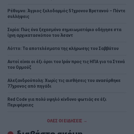
Ρέθυμνο: Άγριος ξυλοδαρμός 51χρονου Βρετανού – Πέντε
συλλήψεις
Συρία: Πώς ένα ξεχασμένο σημειωματάριο οδήγησε στα
ίχνη αρχικατασκόπου του Άσαντ
Λόττο: Τα αποτελέσματα της κλήρωσης του Σαββάτου
Αυτοί είναι οι έξι όροι του Ιράν προς τις ΗΠΑ για τα Στενά
του Ορμούζ
Αλεξανδρούπολη: Χωρίς τις αισθήσεις του ανασύρθηκε
77χρονος από πηγάδι
Red Code για πολύ υψηλό κίνδυνο φωτιάς σε έξι
Περιφέρειες
ΟΛΕΣ ΟΙ ΕΙΔΗΣΕΙΣ →