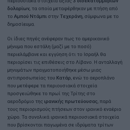
περιουσιακά στοιχεία αξίας
3 δισεκατομμυρίων
δολαρίων,
τα οποία μεταφέρθηκαν με πτήση από
το
Αμπού Ντάμπι
στην
Τεχεράνη
, σύμφωνα με το
δημοσίευμα.
Οι ίδιες πηγές ανέφεραν πως το αμερικανικό
μήνυμα που εστάλη (μαζί με το ποσό)
περιελάμβανε και εγγύηση ότι το Ισραήλ θα
περιορίσει τις επιθέσεις στο Λίβανο. Η ανταλλαγή
μηνυμάτων πραγματοποιήθηκε μέσω μιας
αντιπροσωπείας του
Κατάρ
, ενώ το αεροπλάνο
που μετέφερε τα περιουσιακά στοιχεία
προσγειώθηκε το πρωί της Τρίτης στο
αεροδρόμιο της
ιρανικής πρωτεύουσας
, παρά
τους περιορισμούς πτήσεων στον ιρανικό εναέριο
χώρο. Τα συνολικά ιρανικά περιουσιακά στοιχεία
που βρίσκονται παγωμένα σε ιδρύματα τρίτων