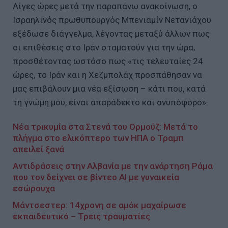
Λίγες ώρες μετά την παραπάνω ανακοίνωση, ο
Ισραηλινός πρωθυπουργός Μπενιαμίν Νετανιάχου
εξέδωσε διάγγελμα, λέγοντας μεταξύ άλλων πως
οι επιθέσεις στο Ιράν σταματούν για την ώρα,
προσθέτοντας ωστόσο πως «τις τελευταίες 24
ώρες, το Ιράν και η Χεζμπολάχ προσπάθησαν να
μας επιβάλουν μια νέα εξίσωση – κάτι που, κατά
τη γνώμη μου, είναι απαράδεκτο και ανυπόφορο».
Νέα τρικυμία στα Στενά του Ορμούζ: Μετά το
πλήγμα στο ελικόπτερο των ΗΠΑ ο Τραμπ
απειλεί ξανά
Αντιδράσεις στην Αλβανία με την ανάρτηση Ράμα
που τον δείχνει σε βίντεο AI με γυναικεία
εσώρουχα
Μάντσεστερ: 14χρονη σε αμόκ μαχαίρωσε
εκπαιδευτικό – Τρεις τραυματίες