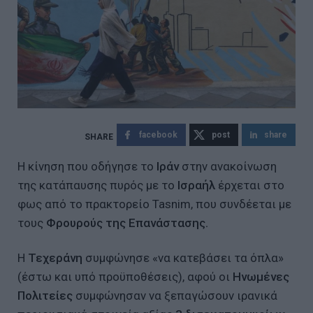
facebook
post
share
Η κίνηση που οδήγησε το
Ιράν
στην ανακοίνωση
της κατάπαυσης πυρός με το
Ισραήλ
έρχεται στο
φως από το πρακτορείο Tasnim, που συνδέεται με
τους
Φρουρούς της Επανάστασης.
Η
Τεχεράνη
συμφώνησε «να κατεβάσει τα όπλα»
(έστω και υπό προϋποθέσεις), αφού οι
Ηνωμένες
Πολιτείες
συμφώνησαν να ξεπαγώσουν ιρανικά