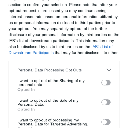
ΟΛΕΣ ΟΙ ΕΙΔΗΣΕΙΣ →
section to confirm your selection. Please note that after your
opt-out request is processed you may continue seeing
διαβάστε ακόμη
interest-based ads based on personal information utilized by
us or personal information disclosed to third parties prior to
your opt-out. You may separately opt-out of the further
disclosure of your personal information by third parties on the
IAB’s list of downstream participants. This information may
also be disclosed by us to third parties on the
IAB’s List of
Downstream Participants
that may further disclose it to other
third parties.
Please note that this website/app uses one or more Google
Personal Data Processing Opt Outs
services and may gather and store information including but
not limited to your visit or usage behaviour. You may click to
I want to opt-out of the Sharing of my
personal data.
grant or deny consent to Google and its third-party tags to
Opted In
use your data for below specified purposes in below Google
consent section.
I want to opt-out of the Sale of my
Personal Data.
Opted In
Συρία: Πώς ένα ξεχασμένο σημειωματάριο
οδήγησε στα ίχνη αρχικατασκόπου του Άσαντ
I want to opt-out of processing my
Personal Data for Targeted Advertising.