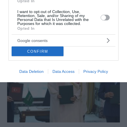
Opted In
Ένα σημειωματάριο, ξεχασμένο μέσα στο διαμέρισμα
ενός από τους πλέον διαβόητους αξιωματούχους του
I want to opt-out of Collection, Use,
καθεστώτος του Μπασάρ αλ Άσαντ στη Δαμασκό,
Retention, Sale, and/or Sharing of my
Personal Data that Is Unrelated with the
αποτέλεσε την αφετηρία έρευνας του BBC...
Purposes for which it was collected.
Opted In
08 Αυγούστου 2026
Google consents
CONFIRM
Data Deletion
Data Access
Privacy Policy