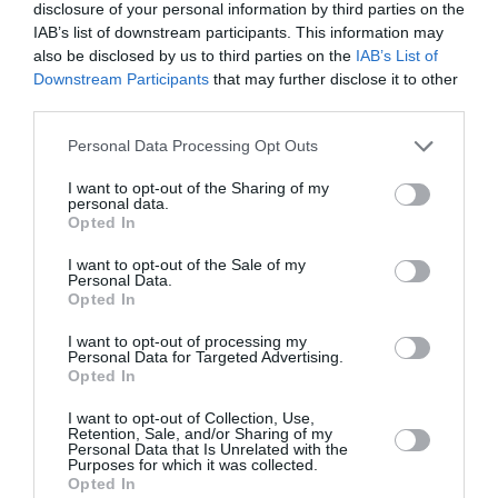
Την Αθήνα θα επισκεφθεί, την Τετάρτη, ο εμίρης του
disclosure of your personal information by third parties on the
Κατάρ σεΐχης Ταμίμ μπιν Χαμάντ Αλ Θάνι, ο οποίος θα
IAB’s list of downstream participants. This information may
έχει συνάντησή με τον Έλληνα Πρωθυπουργό, Κυριά...
also be disclosed by us to third parties on the
IAB’s List of
Downstream Participants
that may further disclose it to other
28 Απριλίου 2026
third parties.
Please note that this website/app uses one or more Google
Personal Data Processing Opt Outs
services and may gather and store information including but
not limited to your visit or usage behaviour. You may click to
I want to opt-out of the Sharing of my
personal data.
grant or deny consent to Google and its third-party tags to
Opted In
use your data for below specified purposes in below Google
consent section.
I want to opt-out of the Sale of my
Personal Data.
Opted In
I want to opt-out of processing my
Personal Data for Targeted Advertising.
Opted In
I want to opt-out of Collection, Use,
Retention, Sale, and/or Sharing of my
Personal Data that Is Unrelated with the
Purposes for which it was collected.
Το Κατάρ ζητεί αποζημιώσεις από το Ιράν για
Opted In