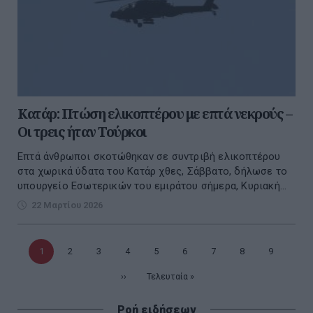
Κατάρ: Πτώση ελικοπτέρου με επτά νεκρούς –
Οι τρεις ήταν Τούρκοι
Επτά άνθρωποι σκοτώθηκαν σε συντριβή ελικοπτέρου
στα χωρικά ύδατα του Κατάρ χθες, Σάββατο, δήλωσε το
υπουργείο Εσωτερικών του εμιράτου σήμερα, Κυριακή...
22 Μαρτίου 2026
Τρέχουσα
1
Σελίδα
2
Σελίδα
3
Σελίδα
4
Σελίδα
5
Σελίδα
6
Σελίδα
7
Σελίδα
8
Σελίδα
9
σελίδα
Επόμενη
››
Τελευταία
Τελευταία »
σελίδα
σελίδα
Ροή ειδήσεων