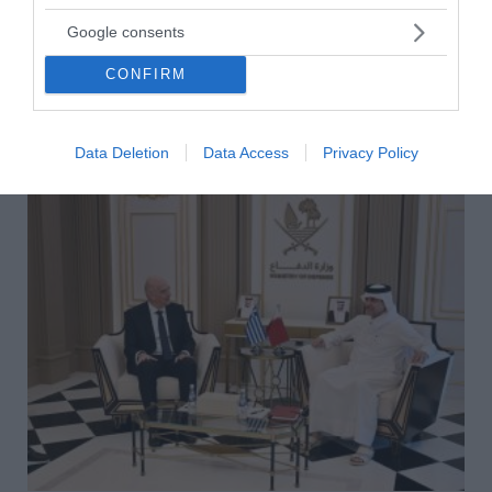
τις επιθέσεις
Google consents
Το Κατάρ ζήτησε επισήμως από το Ιράν την καταβολή
αποζημιώσεων για «παράνομες ενέργειες» εις βάρος
CONFIRM
του, με επιστολή που απέστειλε στον Οργανισμό Ηνωμέ...
02 Απριλίου 2026
Data Deletion
Data Access
Privacy Policy