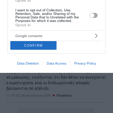
Opted In
I want to opt-out of Collection, Use,
Retention, Sale, and/or Sharing of my
Personal Data that Is Unrelated with the
Purposes for which it was collected.
Opted In
Google consents
Τραμπ: «Δεν θέλω να
CONFIRM
σκοτώνονται άνθρωποι» – Νέο
μήνυμα για το Ιράν
Data Deletion
Data Access
Privacy Policy
Ο Ντόναλντ Τραμπ δήλωσε ότι προτιμά μια
συμφωνία με το Ιράν αντί της στρατιωτικής
κλιμάκωσης, τονίζοντας ότι δεν θέλει να συνεχιστεί
η αιματοχυσία, ενώ οι διπλωματικές επαφές
βρίσκονται σε εξέλιξη.
07:42 | 06 Αυγούστου 2026
Πλανήτης