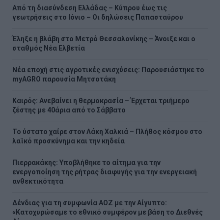
Από τη διασύνδεση Ελλάδας – Κύπρου έως τις
γεωτρήσεις στο Ιόνιο – Οι δηλώσεις Παπασταύρου
Έληξε η βλάβη στο Μετρό Θεσσαλονίκης – Άνοιξε και ο
σταθμός Νέα Ελβετία
Νέα εποχή στις αγροτικές ενισχύσεις: Παρουσιάστηκε το
myAGRO παρουσία Μητσοτάκη
Καιρός: Ανεβαίνει η θερμοκρασία – Έρχεται τριήμερο
ζέστης με 40άρια από το Σάββατο
Το ύστατο χαίρε στον Λάκη Χαλκιά – Πλήθος κόσμου στο
λαϊκό προσκύνημα και την κηδεία
Πιερρακάκης: Υποβλήθηκε το αίτημα για την
ενεργοποίηση της ρήτρας διαφυγής για την ενεργειακή
ανθεκτικότητα
Δένδιας για τη συμφωνία ΑΟΖ με την Αίγυπτο:
«Κατοχυρώσαμε το εθνικό συμφέρον με βάση το Διεθνές