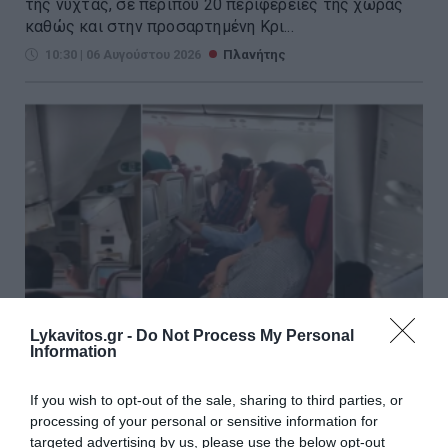
της νύχτας, σε περίπου 20 περιφέρειες της χώρας
καθώς και στην προσαρτημένη Κρι...
10:30 | 06 Αυγούστου 2026
Πλανήτης
Lykavitos.gr -
Do Not Process My Personal
Information
If you wish to opt-out of the sale, sharing to third parties, or
Ινδία: 12 τραυματίες από
processing of your personal or sensitive information for
σφοδρές αναταράξεις σε πτήση
targeted advertising by us, please use the below opt-out