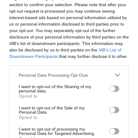
section to confirm your selection. Please note that after your
της Air India – Επιβάτες
opt-out request is processed you may continue seeing
χτύπησαν στην οροφή του
interest-based ads based on personal information utilized by
us or personal information disclosed to third parties prior to
αεροσκάφους
your opt-out. You may separately opt-out of the further
disclosure of your personal information by third parties on the
Στιγμές τρόμου έζησαν οι επιβάτες πτήσης της Air
IAB’s list of downstream participants. This information may
India από το Πουκέτ της Ταϊλάνδης προς το Νέο
also be disclosed by us to third parties on the
IAB’s List of
Δελχί, όταν το αεροσκάφος βρέθηκε αντιμέτωπο με
Downstream Participants
that may further disclose it to other
ισχυρές αναταράξεις, με αποτέλεσμα να
third parties.
τραυματιστούν συνολικά 12 άνθ...
Please note that this website/app uses one or more Google
Personal Data Processing Opt Outs
11:50 | 05 Αυγούστου 2026
Πλανήτης
services and may gather and store information including but
not limited to your visit or usage behaviour. You may click to
I want to opt-out of the Sharing of my
personal data.
grant or deny consent to Google and its third-party tags to
Opted In
use your data for below specified purposes in below Google
consent section.
I want to opt-out of the Sale of my
Personal Data.
Opted In
I want to opt-out of processing my
Personal Data for Targeted Advertising.