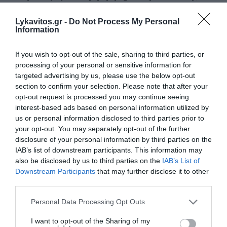
SpaceX (Video)
Lykavitos.gr -
Do Not Process My Personal
Τμήμα πυραύλου της SpaceX του «Falcon 9» φαίνεται να
Information
προσέκρουσε στη Σελήνη, περίπου 19 μήνες έπειτα από
την εκτόξευσή του από τη Γη, σύμφωνα με επιστημονικές
If you wish to opt-out of the sale, sharing to third parties, or
εκτιμήσεις. Η πρό...
processing of your personal or sensitive information for
05 Αυγούστου 2026
targeted advertising by us, please use the below opt-out
section to confirm your selection. Please note that after your
opt-out request is processed you may continue seeing
διαβάστε επίσης
interest-based ads based on personal information utilized by
us or personal information disclosed to third parties prior to
περισσότερες ειδήσεις από το lykavitos.gr
your opt-out. You may separately opt-out of the further
disclosure of your personal information by third parties on the
IAB’s list of downstream participants. This information may
also be disclosed by us to third parties on the
IAB’s List of
Downstream Participants
that may further disclose it to other
third parties.
Please note that this website/app uses one or more Google
Personal Data Processing Opt Outs
services and may gather and store information including but
not limited to your visit or usage behaviour. You may click to
I want to opt-out of the Sharing of my