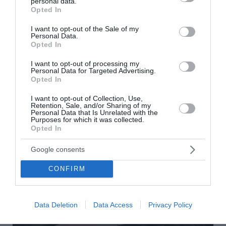
personal data.
grant or deny consent to Google and its third-party tags to
Opted In
use your data for below specified purposes in below Google
consent section.
I want to opt-out of the Sale of my
Personal Data.
Opted In
Κέρδισε στο Λόττο 1
I want to opt-out of processing my
Personal Data for Targeted Advertising.
εκατομμύριο και πέταξε το
Opted In
δελτίο στα σκουπίδια - Το βρήκε
I want to opt-out of Collection, Use,
Retention, Sale, and/or Sharing of my
άθικτο σε χωματερή
Personal Data that Is Unrelated with the
Purposes for which it was collected.
Opted In
Μία απίστευτη ιστορία εκτυλίχτηκε στο Μπάρι της
Ιταλίας. Ένα τυχερό δελτίο Λόττο που κέρδιζε 1
Google consents
εκατομμύριο ευρώ βρέθηκε στα σκουπίδια, αφού η
κάτοχός του πανικόβλητη, ζήτησε τη βοήθεια των
CONFIRM
υπαλλήλων καθαριότητα...
21:35 | 04 Αυγούστου 2026
Πλανήτης
Data Deletion
Data Access
Privacy Policy