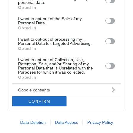
personal data.
grant or deny consent to Google and its third-party tags to
Opted In
use your data for below specified purposes in below Google
consent section.
I want to opt-out of the Sale of my
Personal Data.
Opted In
I want to opt-out of processing my
Personal Data for Targeted Advertising.
Opted In
I want to opt-out of Collection, Use,
Retention, Sale, and/or Sharing of my
Personal Data that Is Unrelated with the
Purposes for which it was collected.
Opted In
Google consents
Ιταλία: Σε κόκκινο συναγερμό και οι 27 πόλεις
λόγω καύσωνα – Έως 48°C στη Νάπολη
CONFIRM
Η Ιταλία βρίσκεται ξανά στο κόκκινο, καθώς η χώρα
βιώνει το τέταρτο και ισχυρότερο κύμα καύσωνα του
Data Deletion
Data Access
Privacy Policy
καλοκαιριού. Το υπουργείο Υγείας έθεσε σε κόκκινο
συναγερμό και τις 27 πόλεις...