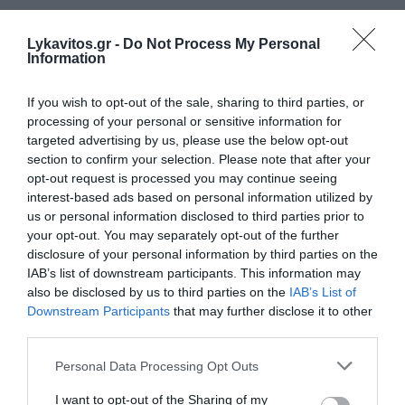
Ιταλία: Σε κόκκινο συναγερμό και οι 27 πόλεις λόγω
Lykavitos.gr -
Do Not Process My Personal
καύσωνα – Έως 48°C στη Νάπολη
Information
Λυκαβηττός: Σορός σε προχωρημένη σήψη εντοπίστηκε
If you wish to opt-out of the sale, sharing to third parties, or
σε σπηλιά κοντά στο εκκλησάκι των Αγίων Ισιδώρων
processing of your personal or sensitive information for
targeted advertising by us, please use the below opt-out
Αγγλία: Τόνοι αχρησιμοποίητων φαρμάκων καταλήγουν
section to confirm your selection. Please note that after your
στα απορρίμματα
opt-out request is processed you may continue seeing
interest-based ads based on personal information utilized by
Συνεδρίασε η Επιτροπή Εκτίμησης Κινδύνου - Σε
us or personal information disclosed to third parties prior to
επιφυλακή για ισχυρούς ανέμους και υψηλές
your opt-out. You may separately opt-out of the further
θερμοκρασίες
disclosure of your personal information by third parties on the
IAB’s list of downstream participants. This information may
ΠΑΣΟΚ: «Χρειάζεται άλλη εξωτερική πολιτική με
also be disclosed by us to third parties on the
IAB’s List of
στρατηγικό βάθος» – Πυρά για την οικονομία
Downstream Participants
that may further disclose it to other
third parties.
ΟΛΕΣ ΟΙ ΕΙΔΗΣΕΙΣ →
Please note that this website/app uses one or more Google
Personal Data Processing Opt Outs
διαβάστε ακόμη
services and may gather and store information including but
not limited to your visit or usage behaviour. You may click to
I want to opt-out of the Sharing of my