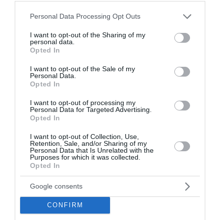
υψηλός κίνδυνος πυρκαγιάς (κατηγορία κινδύνου 4)
προβλέπεται σε Κρήτη, Σάμ...
Please note that this website/app uses one or more Google
Personal Data Processing Opt Outs
services and may gather and store information including but
20:33 | 07 Αυγούστου 2026
Ελλάδα
not limited to your visit or usage behaviour. You may click to
I want to opt-out of the Sharing of my
personal data.
grant or deny consent to Google and its third-party tags to
Opted In
use your data for below specified purposes in below Google
consent section.
I want to opt-out of the Sale of my
Personal Data.
Opted In
I want to opt-out of processing my
Personal Data for Targeted Advertising.
Opted In
I want to opt-out of Collection, Use,
Retention, Sale, and/or Sharing of my
Personal Data that Is Unrelated with the
Purposes for which it was collected.
Opted In
Google consents
CONFIRM