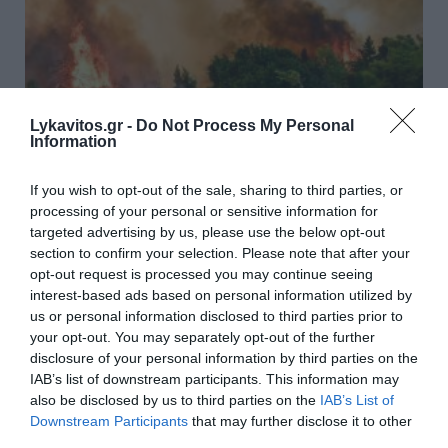
Lykavitos.gr -
Do Not Process My Personal
Information
If you wish to opt-out of the sale, sharing to third parties, or
processing of your personal or sensitive information for
targeted advertising by us, please use the below opt-out
Πολύ υψηλός κίνδυνος
section to confirm your selection. Please note that after your
opt-out request is processed you may continue seeing
πυρκαγιάς το Σάββατο - «Red
interest-based ads based on personal information utilized by
Code» σε Κρήτη, Σάμο, Ικαρία
us or personal information disclosed to third parties prior to
your opt-out. You may separately opt-out of the further
και Χίο
disclosure of your personal information by third parties on the
IAB’s list of downstream participants. This information may
Σε υψηλό συναγερμό παραμένουν η Πολιτική
also be disclosed by us to third parties on the
IAB’s List of
Προστασία και η Πυροσβεστική, καθώς το Σάββατο
Downstream Participants
that may further disclose it to other
είναι πολύ υψηλός ο κίνδυνος πυρκαγιάς. Πολύ
third parties.