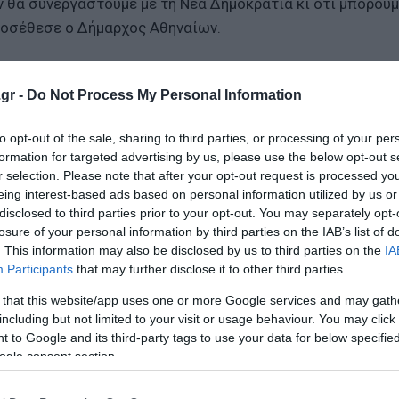
ν θα συνεργαστούμε με τη Νέα Δημοκρατία κι ότι μπορούμ
προσέθεσε ο Δήμαρχος Αθηναίων.
 συνθήκες απόλυτης ανατροπής τη σημερινής εικόνας πο
gr -
Do Not Process My Personal Information
to opt-out of the sale, sharing to third parties, or processing of your per
ατος μισθός – Μηνιαία αύξηση 40 ευρώ από πέρυσι
formation for targeted advertising by us, please use the below opt-out s
δριο που ξεκινά αύριο
r selection. Please note that after your opt-out request is processed y
eing interest-based ads based on personal information utilized by us or
στε την αγορά φυσικού αερίου για φθηνότερο ρεύμα
disclosed to third parties prior to your opt-out. You may separately opt-
losure of your personal information by third parties on the IAB’s list of
. This information may also be disclosed by us to third parties on the
IA
Participants
that may further disclose it to other third parties.
ο Lykavitos.gr στο Google News
ώτοι όλες τις ειδήσεις
 that this website/app uses one or more Google services and may gath
including but not limited to your visit or usage behaviour. You may click 
 to Google and its third-party tags to use your data for below specifi
ogle consent section.