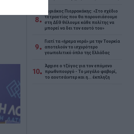
Κυριάκος Πιερρακάκης: «Στο σχέδιο
τετραετίας που θα παρουσιάσουμε
8
στη ΔΕΘ θέλουμε κάθε πολίτης να
μπορεί να δει τον εαυτό του»
Γιατί τα «ήρεμα νερά» με την Τουρκία
9
αποτελούν το ισχυρότερο
γεωπολιτικό όπλο της Ελλάδας
Άρχισε ο τζόγος για τον επόμενο
10
πρωθυπουργό - Το μεγάλο φαβορί,
το αουτσάιντερ και η... έκπληξη