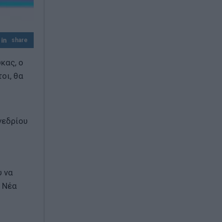
share
κας, ο
οι, θα
νεδρίου
υ να
η Νέα