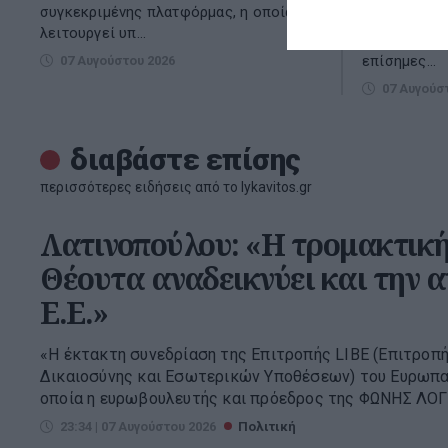
συγκεκριμένης πλατφόρμας, η οποία
καθώς οι εγ
λειτουργεί υπ...
φορέων που 
επίσημες...
07 Αυγούστου 2026
07 Αυγούσ
διαβάστε επίσης
περισσότερες ειδήσεις από το lykavitos.gr
Λατινοπούλου: «Η τρομακτική
Θέουτα αναδεικνύει και την 
Ε.Ε.»
«Η έκτακτη συνεδρίαση της Επιτροπής LIBE (Επιτροπ
Δικαιοσύνης και Εσωτερικών Υποθέσεων) του Ευρωπα
οποία η ευρωβουλευτής και πρόεδρος της ΦΩΝΗΣ ΛΟΓΙ
23:34 | 07 Αυγούστου 2026
Πολιτική