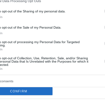
l Data Processing Opt Outs
o opt-out of the Sharing of my personal data.
In
o opt-out of the Sale of my Personal Data.
In
to opt-out of processing my Personal Data for Targeted
ing.
In
o opt-out of Collection, Use, Retention, Sale, and/or Sharing
ης: «Ό,τι δεν
Μελίδης: «Ο ΣΥΡΙΖΑ ε
ersonal Data that Is Unrelated with the Purposes for which it
lected.
ι δεν ισχύει» -
εδώ με το Πρόγραμμα,
In
τική ανάρτηση
Αρχές και την Ιστορί
 εγκυκλίων στο
consents
Στην εκπομπή «Off the Record
News μίλησε ο εκπρόσωπος Τ
ΣΥΡΙΖΑ – Προοδευτική Συμμαχ
CONFIRM
Οκτωβρίου 2026 τίθεται σε
Δημήτρη Μελίδη. Για την επαν
α σημαντική αλλαγή στη
του ΣΥΡΙΖΑ-Προοδευτική Συμ
της Δημόσιας Διοίκησης,