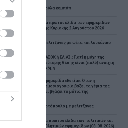
1
Λούλα κεμπάπ
Tα πρωτοσέλιδα των εφημερίδων
2
της Κυριακής 2 Αυγούστου 2026
3
Μελιτζάνες με φέτα και λουκάνικο
ΠΑΣΟΚ ή ΕΛ.ΑΣ.; Γιατί η μάχη της
4
δεύτερης θέσης είναι (πολύ) ανοιχτή
ακόμη
ίναι
 τις
Εφημερίδα «Εστία»: Όταν η
5
δημοσιογραφία βάζει τα χέρια της
α μας»
και βγάζει τα μάτια της
» της ΕΡΤ
6
ύπου του
Κοτόπουλο με μελιτζάνες
ία,
εκκίνηση
Τα πρωτοσέλιδα των πολιτικών και
7
μαχία
αθλητικών εφημερίδων (03-08-2026)