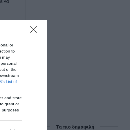
ε να
υ
sonal or
ection to
ou may
 personal
out of the
 downstream
B’s List of
er and store
to grant or
ed purposes
Τα πιο δημοφιλή