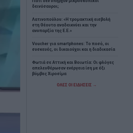
Γιατί δεν υπήρχαν μικροσκοπικοί
δεινόσαυροι;
Λατινοπούλου: «Η τρομακτική εισβολή
στη Θέουτα αναδεικνύει και την
ανυπαρξία της Ε.Ε.»
Voucher για smartphones: Το ποσό, οι
συσκευές, οι δικαιούχοι και η διαδικασία
Φωτιά σε Αττική και Βοιωτία: Οι φλόγες
απελευθέρωσαν ενέργεια ίση με έξι
βόμβες Χιροσίμα
ΟΛΕΣ ΟΙ ΕΙΔΗΣΕΙΣ →
H εντυπωσιακή συλλογή supercars του
Κριστιάνο Ρονάλντο (Video&Photos)
Eurojackpot: Τα αποτελέσματα της
κλήρωσης της Παρασκευής