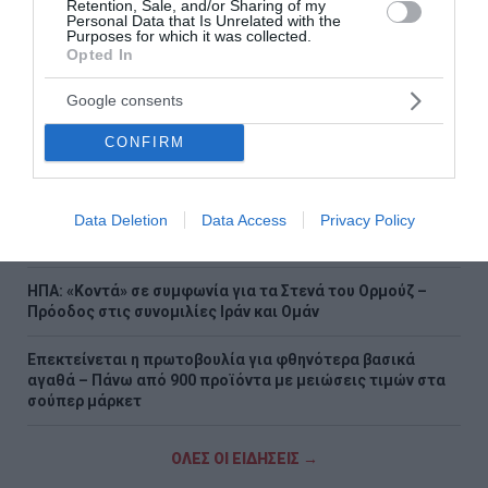
Retention, Sale, and/or Sharing of my
Personal Data that Is Unrelated with the
Purposes for which it was collected.
Πόρτο Γερμενό: Σε εξέλιξη οι εργασίες αποκατάστασης
Opted In
μετά την καταστροφική πυρκαγιά – Αυτοψίες για τις
ζημιές
Google consents
Υπόθεση Marfin: Την Τρίτη η απολογία της 46χρονης –
CONFIRM
«Δεν υπάρχει ταυτοποίηση», υποστηρίζει ο συνήγορός
της
Data Deletion
Data Access
Privacy Policy
Χαρδαλιάς: «Καμία ανεμογεννήτρια σε καμένες και
αναδασωτέες περιοχές της Αττικής – Καμία ανοχή»
ΗΠΑ: «Κοντά» σε συμφωνία για τα Στενά του Ορμούζ –
Πρόοδος στις συνομιλίες Ιράν και Ομάν
Επεκτείνεται η πρωτοβουλία για φθηνότερα βασικά
αγαθά – Πάνω από 900 προϊόντα με μειώσεις τιμών στα
σούπερ μάρκετ
ΟΛΕΣ ΟΙ ΕΙΔΗΣΕΙΣ →