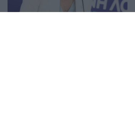
Λατινοπούλου: «Η τρομακτική
εισβολή στη Θέουτα αναδεικνύει
και την ανυπαρξία της Ε.Ε.»
«Η έκτακτη συνεδρίαση της Επιτροπής LIBE
(Επιτροπή Πολιτικών Ελευθεριών, Δικαιοσύνης και
Εσωτερικών Υποθέσεων) του Ευρωπαϊκού
Κοινοβουλίου, στην οποία η ευρωβουλευτής και
πρόεδρος της ΦΩΝΗΣ ΛΟΓΙΚΗΣ Αφροδίτη Λατ...
23:34 | 07 Αυγούστου 2026
Πολιτική