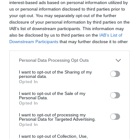
interest-based ads based on personal information utilized by
us or personal information disclosed to third parties prior to
your opt-out. You may separately opt-out of the further
disclosure of your personal information by third parties on the
IAB’s list of downstream participants. This information may
Ροή ειδήσεων
also be disclosed by us to third parties on the
IAB’s List of
Downstream Participants
that may further disclose it to other
Δασικές πυρκαγιές: Η πρόληψη και η έγκαιρη
προετοιμασία στο επίκεντρο
third parties.
Please note that this website/app uses one or more Google
Personal Data Processing Opt Outs
Κατσαφάδος: Από 10 Αυγούστου οι αιτήσεις
services and may gather and store information including but
αποζημίωσης για τους πυρόπληκτους – Μέσα
not limited to your visit or usage behaviour. You may click to
I want to opt-out of the Sharing of my
Σεπτεμβρίου τα αντιπλημμυρικά
personal data.
grant or deny consent to Google and its third-party tags to
Opted In
use your data for below specified purposes in below Google
5G: Ξεπέρασαν τα 3 δισ. οι συνδρομές παγκοσμίως – Η
consent section.
Ελλάδα περνά στην εποχή του 6G και της τεχνητής
I want to opt-out of the Sale of my
Personal Data.
νοημοσύνης
Opted In
Νέο χωροταξικό για τον τουρισμό: Νέοι κανόνες για
I want to opt-out of processing my
Airbnb, ξενοδοχεία, νησιά και περιοχές Natura
Personal Data for Targeted Advertising.
Opted In
«Τουρισμός για Όλους 2026-2027»: Συνεχίζονται οι
I want to opt-out of Collection, Use,
αιτήσεις – Ποιοι υποβάλλουν σήμερα