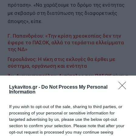
πρόταση». «Να χαράξουμε το δρόμο της ενότητας
με σεβασμό στη διατύπωση της διαφορετικής
άποψης», είπε.
Γ. Παπανδρέου: «Την κρίση χρεοκοπίας δεν την
έφερε το ΠΑΣΟΚ, αλλά τα τεράστια ελλείμματα
της ΝΔ»
Γερουλάνος: Η νίκη στις εκλογές θα έρθει με
σύστημα, οργάνωση και ενότητα
Άν. Διαμαντοπούλου: Αντίπαλος του ΠΑΣΟΚ είναι η
συντήρηση, ο πελατειασμός κι ο κάθε λογής
Lykavitos.gr -
Do Not Process My Personal
λαϊκισμός
Information
If you wish to opt-out of the sale, sharing to third parties, or
Ακολουθήστε το Lykavitos.gr
processing of your personal or sensitive information for
targeted advertising by us, please use the below opt-out
στο Google News
section to confirm your selection. Please note that after your
και μάθετε πρώτοι όλες τις
opt-out request is processed you may continue seeing
ειδήσεις