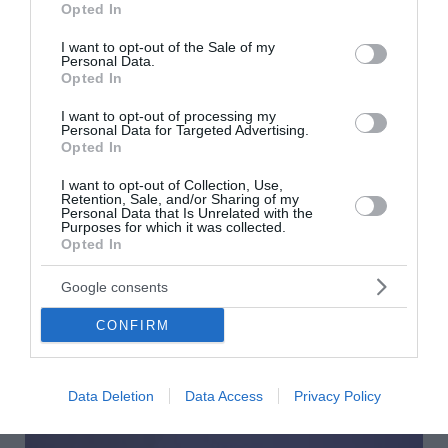
Opted In
use your data for below specified purposes in below Google
consent section.
I want to opt-out of the Sale of my
Personal Data.
Opted In
I want to opt-out of processing my
Personal Data for Targeted Advertising.
Opted In
I want to opt-out of Collection, Use,
Retention, Sale, and/or Sharing of my
Personal Data that Is Unrelated with the
Ο Κικίλιας στηρίζει την υποψηφιότητα
Purposes for which it was collected.
Opted In
Γιαννούλια για τη δημαρχία του Σικάγο
Google consents
Στο πλευρό του Αλέξη Γιαννούλια, ο οποίος διεκδικεί τη
δημαρχία του Σικάγο, τάχθηκε δημόσια ο Βασίλης
CONFIRM
Κικίλιας. Ο υπουργός Ναυτιλίας και Νησιωτικής
Πολιτικής έστειλε μήνυμα στήριξη...
07 Αυγούστου 2026
Data Deletion
Data Access
Privacy Policy