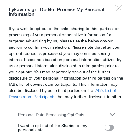
ΗΠΑ: Ο Τραμπ στηρίζει τον νέο πρόεδρο στον πόλεμο
Lykavitos.gr -
Do Not Process My Personal
κατά των καρτέλ με 1 δισ. δολάρια
Information
Σαν σήμερα - 8 Αυγούστου
If you wish to opt-out of the sale, sharing to third parties, or
processing of your personal or sensitive information for
H Κυρά Παναγιά Αλοννήσου
targeted advertising by us, please use the below opt-out
section to confirm your selection. Please note that after your
Εορτολόγιο: Ποιοι γιορτάζουν σήμερα
opt-out request is processed you may continue seeing
interest-based ads based on personal information utilized by
Το σχέδιο για την προστασία και ανάδειξη του
us or personal information disclosed to third parties prior to
Ραμνούντος στο Γραμματικό (Photos)
your opt-out. You may separately opt-out of the further
disclosure of your personal information by third parties on the
IAB’s list of downstream participants. This information may
ΟΛΕΣ ΟΙ ΕΙΔΗΣΕΙΣ →
also be disclosed by us to third parties on the
IAB’s List of
διαβάστε ακόμη
Downstream Participants
that may further disclose it to other
third parties.
Please note that this website/app uses one or more Google
Personal Data Processing Opt Outs
services and may gather and store information including but
not limited to your visit or usage behaviour. You may click to
I want to opt-out of the Sharing of my
personal data.
grant or deny consent to Google and its third-party tags to