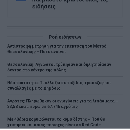
ειδήσεις
Ροή ειδήσεων
Αντίστροφη μέτρηση για την επέκταση του Μετρό
Θεσσαλονίκης – Πότε ανοίγει
Θεσσαλονίκη: Άγνωστοι τρύπησαν και δηλητηρίασαν
δέντρα στο κέντρο της πόλης
Νέα ταυτότητα: Τι αλλάζει σε ταξίδια, τράπεζες και
συναλλαγές με το Δημόσιο
Αγρότες: Πληρώθηκαν οι ενισχύσεις για τα λιπάσματα –
33,58 εκατ. ευρώ σε 67.746 αγρότες
Με 40άρια κορυφώνεται το κύμα ζέστης – Πού θα
χτυπήσει και ποιες περιοχές είναι σε Red Code