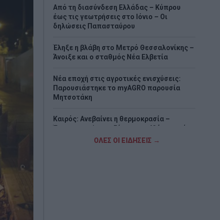
Από τη διασύνδεση Ελλάδας – Κύπρου
έως τις γεωτρήσεις στο Ιόνιο – Οι
δηλώσεις Παπασταύρου
Έληξε η βλάβη στο Μετρό Θεσσαλονίκης –
Άνοιξε και ο σταθμός Νέα Ελβετία
Νέα εποχή στις αγροτικές ενισχύσεις:
Παρουσιάστηκε το myAGRO παρουσία
Μητσοτάκη
Καιρός: Ανεβαίνει η θερμοκρασία –
Έρχεται τριήμερο ζέστης με 40άρια από
το Σάββατο
ΟΛΕΣ ΟΙ ΕΙΔΗΣΕΙΣ →
Το ύστατο χαίρε στον Λάκη Χαλκιά –
Πλήθος κόσμου στο λαϊκό προσκύνημα
και την κηδεία
Πιερρακάκης: Υποβλήθηκε το αίτημα για
την ενεργοποίηση της ρήτρας διαφυγής
για την ενεργειακή ανθεκτικότητα