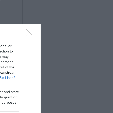
sonal or
ection to
ou may
 personal
out of the
 downstream
B’s List of
er and store
to grant or
ed purposes