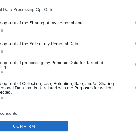
ώτοι όλες τις ειδήσεις
l Data Processing Opt Outs
o opt-out of the Sharing of my personal data.
In
o opt-out of the Sale of my Personal Data.
In
to opt-out of processing my Personal Data for Targeted
ing.
In
o opt-out of Collection, Use, Retention, Sale, and/or Sharing
ersonal Data that Is Unrelated with the Purposes for which it
lected.
In
ο χαίρε στον Λάκη
Έληξε η βλάβη στο Μ
consents
 Πλήθος κόσμου στο
Θεσσαλονίκης – Άνοιξε
CONFIRM
οσκύνημα και την
σταθμός Νέα Ελβετία