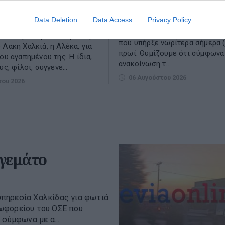
Χωρίς πρόβλημα διεξάγονται 
Data Deletion
Data Access
Privacy Policy
δρομολόγια στο μετρό Θεσσαλ
νη και με δάκρια στα μάτια
καθώς αποκαταστάθηκε το πρ
 Α’ Νεκροταφείο Αθηνών η
που υπήρξε νωρίτερα σήμερα (
 Λάκη Χαλκιά, η Αλέκα, για
πρωί. Θυμίζουμε ότι σύμφωνα
ου αγαπημένου της. Η ίδια,
ανακοίνωση τ...
υς, φίλοι, συγγενε...
06 Αυγούστου 2026
του 2026
 γεμάτο
πηρεσία Χαλκίδας για φωτιά
ωφορείου του ΟΣΕ που
 σύμφωνα με α...