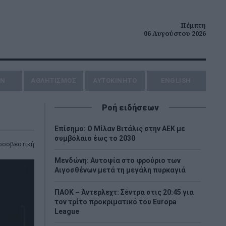
Πέμπτη
06 Αυγούστου 2026
ΗΝ
ΑΘΛΗΤΙΣΜΟΣ
AYTOKINHTO
ENGLISH
Ροή ειδήσεων
Επίσημο: Ο Μίλαν Βιτάλις στην ΑΕΚ με
συμβόλαιο έως το 2030
ροσβεστική
Μενδώνη: Αυτοψία στο φρούριο των
Αιγοσθένων μετά τη μεγάλη πυρκαγιά
ΠΑΟΚ – Άντερλεχτ: Σέντρα στις 20:45 για
τον τρίτο προκριματικό του Europa
League