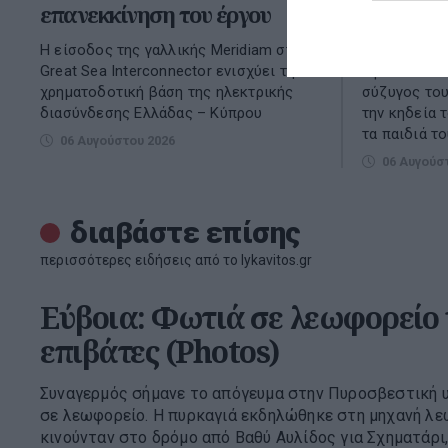
επανεκκίνηση του έργου
κηδεία
Η είσοδος της γαλλικής Meridiam στη
Συντετριμμέ
Great Sea Interconnector ενισχύει τη
έφτασε στο
χρηματοδοτική βάση της ηλεκτρικής
σύζυγος του
διασύνδεσης Ελλάδας – Κύπρου
την κηδεία τ
τα παιδιά το
06 Αυγούστου 2026
06 Αυγούσ
διαβάστε επίσης
περισσότερες ειδήσεις από το lykavitos.gr
Εύβοια: Φωτιά σε λεωφορείο
επιβάτες (Photos)
Συναγερμός σήμανε το απόγευμα στην Πυροσβεστική υ
σε λεωφορείο. Η πυρκαγιά εκδηλώθηκε στη μηχανή λε
κινούνταν στο δρόμο από Βαθύ Αυλίδος για Σχηματάρι,