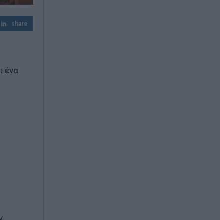
Δένδιας για τη συμφωνία ΑΟΖ με την
share
Αίγυπτο: «Κατοχυρώσαμε το εθνικό
συμφέρον με βάση το Διεθνές Δίκαιο»
ι ένα
ν