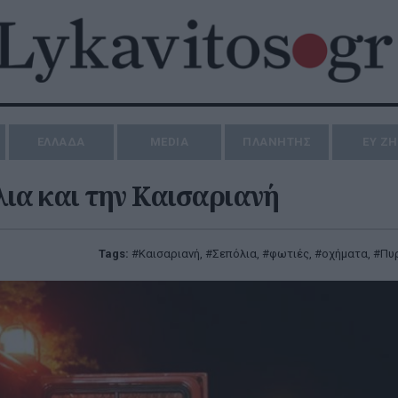
ΕΛΛΑΔΑ
MEDIA
ΠΛΑΝΗΤΗΣ
ΕΥ Ζ
ια και την Καισαριανή
Tags:
Καισαριανή
,
Σεπόλια
,
φωτιές
,
οχήματα
,
Πυ