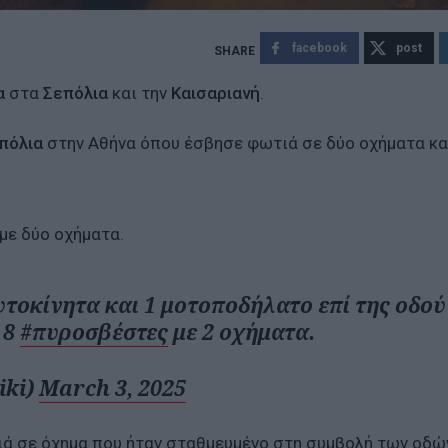
facebook
post
α
στα
Σεπόλια
και την
Καισαριανή
.
πόλια
στην Αθήνα όπου έσβησε φωτιά σε δύο οχήματα κα
με δύο οχήματα.
αυτοκίνητα και 1 μοτοποδήλατο επί της οδού
 8
#πυροσβέστες
με 2 οχήματα.
iki)
March 3, 2025
ιά σε όχημα που ήταν σταθμευμένο στη συμβολή των οδώ