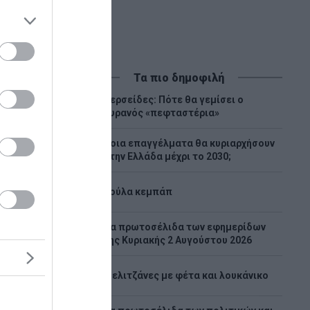
Τα πιο δημοφιλή
Περσείδες: Πότε θα γεμίσει ο
1
ουρανός «πεφταστέρια»
Ποια επαγγέλματα θα κυριαρχήσουν
2
στην Ελλάδα μέχρι το 2030;
3
Λούλα κεμπάπ
Tα πρωτοσέλιδα των εφημερίδων
4
της Κυριακής 2 Αυγούστου 2026
ετρό
5
Μελιτζάνες με φέτα και λουκάνικο
 και ο