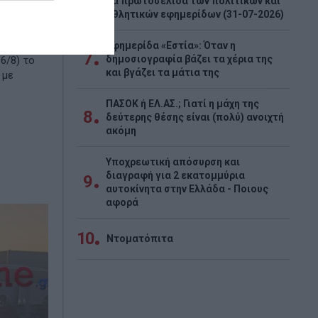
Τα πρωτοσέλιδα των πολιτικών και
6
αθλητικών εφημερίδων (31-07-2026)
τα
ονίκης,
όβλημα
Εφημερίδα «Εστία»: Όταν η
7
δημοσιογραφία βάζει τα χέρια της
6/8) το
και βγάζει τα μάτια της
 με
ΠΑΣΟΚ ή ΕΛ.ΑΣ.; Γιατί η μάχη της
8
δεύτερης θέσης είναι (πολύ) ανοιχτή
ακόμη
Υποχρεωτική απόσυρση και
διαγραφή για 2 εκατομμύρια
9
αυτοκίνητα στην Ελλάδα - Ποιους
αφορά
10
Ντοματόπιτα