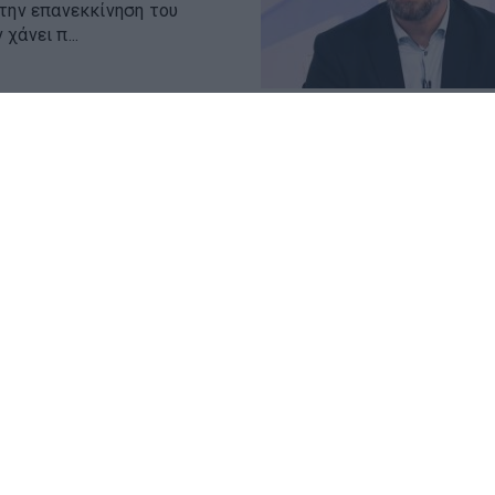
 την επανεκκίνηση του
χάνει π...
 ΣΥΡΙΖΑ στις
ικής Αττικής
ργανωτικού Γιάννη
ς Δυτικής Αττικής, στο
κεψης, το κλιμ...
 δεν σημαίνει
»