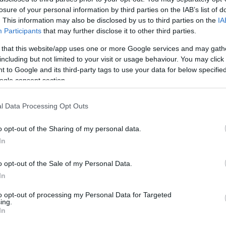
αξίζουν οι μαθητές στις δοκιμαζόμενες περιοχές της Θ
losure of your personal information by third parties on the IAB’s list of
. This information may also be disclosed by us to third parties on the
IA
Participants
that may further disclose it to other third parties.
 that this website/app uses one or more Google services and may gath
ο Lykavitos.gr στο Google News
including but not limited to your visit or usage behaviour. You may click 
ώτοι όλες τις ειδήσεις
 to Google and its third-party tags to use your data for below specifi
ogle consent section.
l Data Processing Opt Outs
o opt-out of the Sharing of my personal data.
In
o opt-out of the Sale of my Personal Data.
In
to opt-out of processing my Personal Data for Targeted
ing.
In