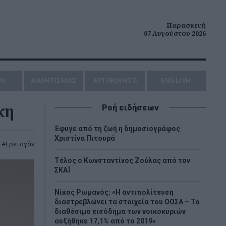
Παρασκευή
07 Αυγούστου 2026
ΗΝ
ΑΘΛΗΤΙΣΜΟΣ
AYTOKINHTO
ENGLISH
κη
Ροή ειδήσεων
Έφυγε από τη ζωή η δημοσιογράφος
Χριστίνα Πιτουρά
,
Ερντογάν
Τέλος ο Κωνσταντίνος Ζούλας από τον
ΣΚΑΪ
Νίκος Ρωμανός: «Η αντιπολίτευση
διαστρεβλώνει τα στοιχεία του ΟΟΣΑ – Το
διαθέσιμο εισόδημα των νοικοκυριών
αυξήθηκε 17,1% από το 2019»