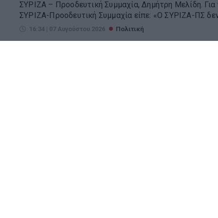
ΣΥΡΙΖΑ – Προοδευτική Συμμαχία, Δημήτρη Μελίδη. Για
ΣΥΡΙΖΑ-Προοδευτική Συμμαχία είπε: «Ο ΣΥΡΙΖΑ-ΠΣ δεν 
16:34 | 07 Αυγούστου 2026
Πολιτική
Επίσκεψη αντιπροσωπείας του
πυρόπληκτες περιοχές της Δυτ
Κλιμάκιο του ΣΥΡΙΖΑ, με επικεφαλής τον Γραμματέα Ο
Μπουλέκο, επισκέφθηκε τις πυρόπληκτες περιοχές τη
Πόρτο Γερμενό και τα Βίλια. Κατά τη διάρκεια της επίσ
19:01 | 07 Αυγούστου 2026
Πολιτική
ΣΥΡΙΖΑ: «Η ενεργειακή ρήτρα
χαμηλότερους λογαριασμούς