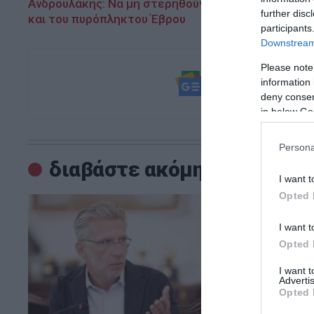
Ανδρουλάκης: Να μη στερηθούν τις ευκαιρίες που 
further disc
και του πυρόπληκτου Έβρου
participants
Downstream 
Please note
Ακολουθήστε τ
information 
και μάθετε πρ
deny consent
in below Go
Persona
διαβάστε ακόμη
I want t
Opted 
I want t
Opted 
I want 
Advertis
Opted 