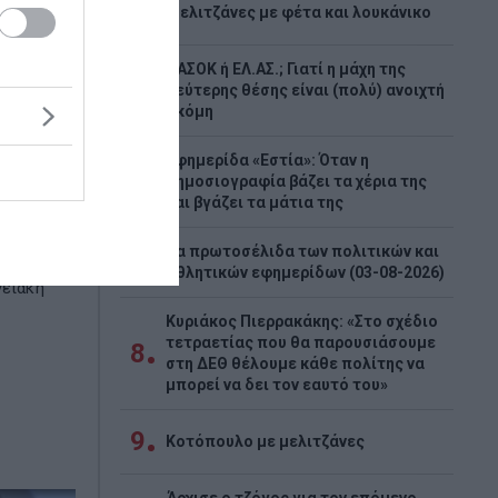
4
Μελιτζάνες με φέτα και λουκάνικο
ΠΑΣΟΚ ή ΕΛ.ΑΣ.; Γιατί η μάχη της
5
ρά του
δεύτερης θέσης είναι (πολύ) ανοιχτή
ακόμη
ρας
ες
Εφημερίδα «Εστία»: Όταν η
6
δημοσιογραφία βάζει τα χέρια της
ένα
και βγάζει τα μάτια της
 από την
α να
Τα πρωτοσέλιδα των πολιτικών και
7
ώ από
αθλητικών εφημερίδων (03-08-2026)
γειακή
Κυριάκος Πιερρακάκης: «Στο σχέδιο
τετραετίας που θα παρουσιάσουμε
8
στη ΔΕΘ θέλουμε κάθε πολίτης να
μπορεί να δει τον εαυτό του»
9
Κοτόπουλο με μελιτζάνες