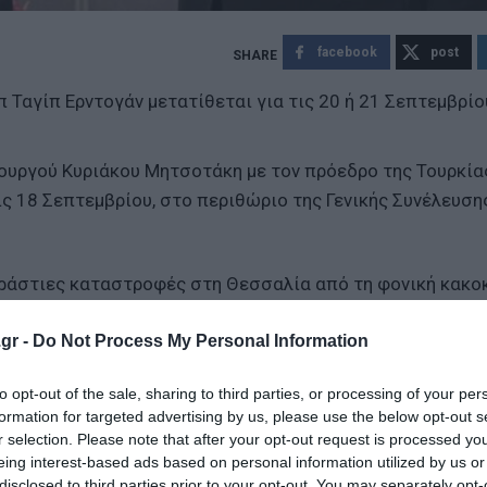
facebook
post
 Ταγίπ Ερντογάν μετατίθεται για τις 20 ή 21 Σεπτεμβρίο
υργού Κυριάκου Μητσοτάκη με τον πρόεδρο της Τουρκία
ις 18 Σεπτεμβρίου, στο περιθώριο της Γενικής Συνέλευση
 τεράστιες καταστροφές στη Θεσσαλία από τη φονική κακο
Πρωθυπουργού, ο οποίος θα βρίσκεται στη Νέα Υόρκη από
gr -
Do Not Process My Personal Information
to opt-out of the sale, sharing to third parties, or processing of your per
ς - Μόνο ωραία σλόγκαν η επιτελικότητα και η αριστεί
formation for targeted advertising by us, please use the below opt-out s
 - Στο επίκεντρο η θωράκιση της Αθήνας και τα ζητήμα
r selection. Please note that after your opt-out request is processed y
eing interest-based ads based on personal information utilized by us or
disclosed to third parties prior to your opt-out. You may separately opt-