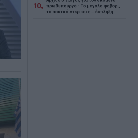
Άρχισε ο τζόγος για τον επόμενο
10
πρωθυπουργό - Το μεγάλο φαβορί,
το αουτσάιντερ και η... έκπληξη