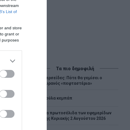
εσσαλίας
 downstream
B’s List of
er and store
to grant or
ed purposes
Τα πιο δημοφιλή
Περσείδες: Πότε θα γεμίσει ο
1
ουρανός «πεφταστέρια»
2
Λούλα κεμπάπ
Tα πρωτοσέλιδα των εφημερίδων
3
της Κυριακής 2 Αυγούστου 2026