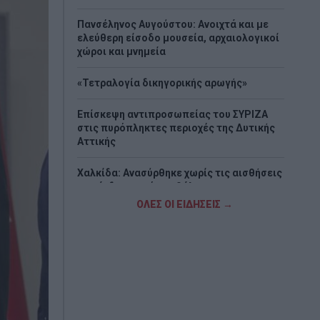
Πανσέληνος Αυγούστου: Ανοιχτά και με
ελεύθερη είσοδο μουσεία, αρχαιολογικοί
χώροι και μνημεία
«Τετραλογία δικηγορικής αρωγής»
Επίσκεψη αντιπροσωπείας του ΣΥΡΙΖΑ
στις πυρόπληκτες περιοχές της Δυτικής
Αττικής
Χαλκίδα: Ανασύρθηκε χωρίς τις αισθήσεις
του άνδρας από την θάλασσα
ΟΛΕΣ ΟΙ ΕΙΔΗΣΕΙΣ →
Στρατηγική επένδυση του EFA GROUP στη
Fractal για την ανάπτυξη προηγμένων
αμυντικών τεχνολογιών σε Ελλάδα και
Κύπρο
Πυρκαγιά σε χαμηλή βλάστηση στο
Μαρκόπουλο Αττικής