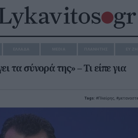
ΕΛΛΑΔΑ
MEDIA
ΠΛΑΝΗΤΗΣ
ΕΥ Ζ
ι τα σύνορά της» – Τι είπε για
Tags:
Πλεύρης
,
μεταναστε