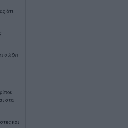
ας ότι
ς
αι σώζει
ερίπου
αι στα
στες και