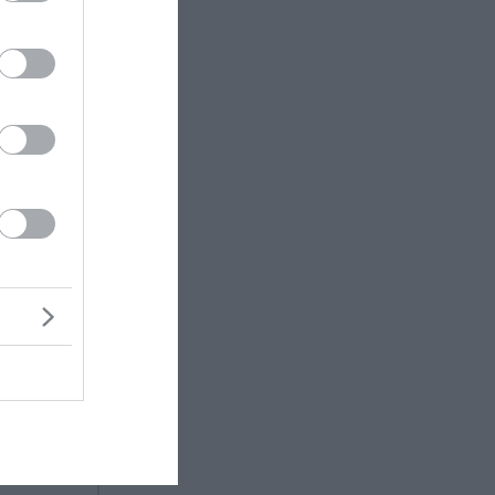
δίνουν
ει
α»,
τησε ότι
ατήσεις
δεν
ικά.