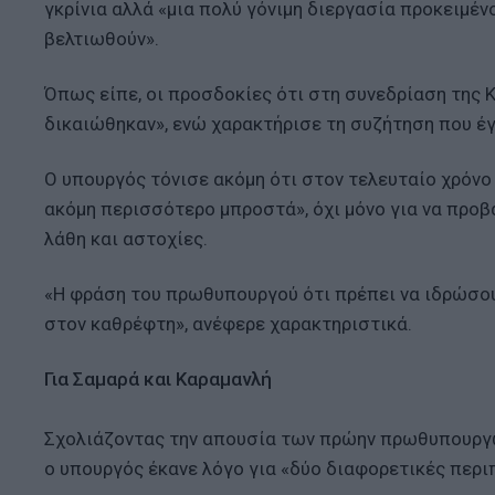
γκρίνια αλλά «μια πολύ γόνιμη διεργασία προκειμέ
βελτιωθούν».
Όπως είπε, οι προσδοκίες ότι στη συνεδρίαση της
δικαιώθηκαν», ενώ χαρακτήρισε τη συζήτηση που έγ
Ο υπουργός τόνισε ακόμη ότι στον τελευταίο χρόνο 
ακόμη περισσότερο μπροστά», όχι μόνο για να προβά
λάθη και αστοχίες.
«Η φράση του πρωθυπουργού ότι πρέπει να ιδρώσουμ
στον καθρέφτη», ανέφερε χαρακτηριστικά.
Για Σαμαρά και Καραμανλή
Σχολιάζοντας την απουσία των πρώην πρωθυπουργώ
ο υπουργός έκανε λόγο για «δύο διαφορετικές περι