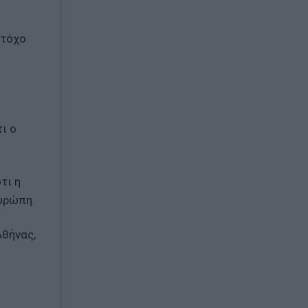
στόχο
ι ο
τι η
Ευρώπη.
Αθήνας,