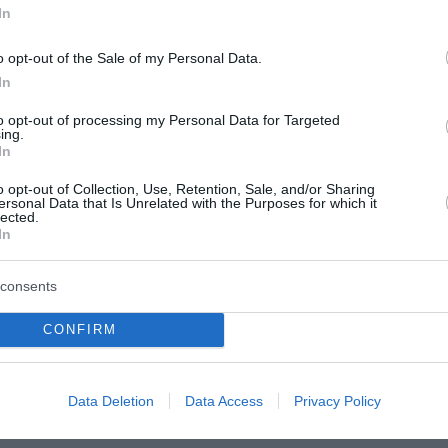
In
η Βόρεια Ελλάδα, ανέφερε ότι πολλοί δεξιοί ψηφοφόροι 
 και συνόρων, επισημαίνοντας πως η κυβέρνηση έχει δώσ
o opt-out of the Sale of my Personal Data.
σκληρή μεταναστευτική πολιτική.
In
ματα»
to opt-out of processing my Personal Data for Targeted
ing.
In
ι «σκληρή μεταναστευτική πολιτική με απτά αποτελέσματ
o opt-out of Collection, Use, Retention, Sale, and/or Sharing
ωση των ροών και την αύξηση των επιστροφών.
ersonal Data that Is Unrelated with the Purposes for which it
lected.
In
 υπέρβασης των ορίων νομιμότητας από το Λιμενικό, απάν
ρων κάνουμε». Όπως ανέφερε, «το να προσπαθείς να σταμ
consents
ρίων της νομιμότητας», ενώ επανέλαβε ότι η κυβέρνηση 
CONFIRM
ον νόμο.
σει πίσω και τα σύνορά μας τα φυλάμε», είπε χαρακτηριστ
Data Deletion
Data Access
Privacy Policy