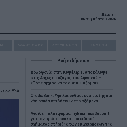
Πέμπτη
06 Αυγούστου 2026
ΗΝ
ΑΘΛΗΤΙΣΜΟΣ
AYTOKINHTO
ENGLISH
Ροή ειδήσεων
Δολοφονία στην Κυψέλη: Τι αποκάλυψε
στις Αρχές η σύζυγος του Αφγανού –
«Τότε άρχισα να τον υποψιάζομαι»
υτικό
,
ΝΔ
CrediaBank: Υψηλοί ρυθμοί ανάπτυξης και
νέα ρεκόρ επιδόσεων στο εξάμηνο
Άνοιξε η πλατφόρμα myBusinessSupport
για τον πρώτο κύκλο του ειδικού
σχήματος στήριξης των επιχειρήσεων της