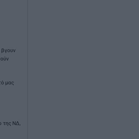
α βγουν
γούν
τό μας
 της ΝΔ,