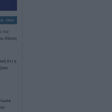
Σαμοθράκη: Τραυματίστηκε στο κεφάλι
15χρονη στη Γριά Βάθρα - Επιχείρηση
διάσωσης από την Πυροσβεστική
share
ι τις
υ, Θάνος
κή ότι η
ήσει
μείωσε
ούν