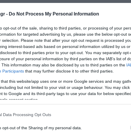
 τη στιγμή στη Νέα Δημοκρατία», ενώ για τον κ. Καραμανλ
gr -
Do Not Process My Personal Information
ογή του, χαρακτηρίζοντάς τον πάντως «μεγάλο κεφάλαιο 
to opt-out of the sale, sharing to third parties, or processing of your per
formation for targeted advertising by us, please use the below opt-out s
ότητας είμαστε όλοι μαζί και όλοι στηρίζουμε τη Νέα
r selection. Please note that after your opt-out request is processed y
eing interest-based ads based on personal information utilized by us or
disclosed to third parties prior to your opt-out. You may separately opt-
losure of your personal information by third parties on the IAB’s list of
μιλία του πρωθυπουργού Κυριάκου Μητσοτάκη στο προσυ
. This information may also be disclosed by us to third parties on the
IA
τι βρισκόμαστε πλέον «στο τελευταίο συνέδριο πριν τι
Participants
that may further disclose it to other third parties.
ουν αναπόφευκτα και απολογιστικό χαρακτήρα.
 that this website/app uses one or more Google services and may gath
including but not limited to your visit or usage behaviour. You may click 
κεντρο την «ισχυρή Ελλάδα» και ανέδειξε «πράξεις και έ
 to Google and its third-party tags to use your data for below specifi
 της άμυνας και με σημαντικές διπλωματικές επιτυχίες».
ogle consent section.
ει προχωρήσει «στο μεγαλύτερο εξοπλιστικό πρόγραμμα π
l Data Processing Opt Outs
 της χώρας έχουν ενισχύσει τη γεωπολιτική της θέση.
o opt-out of the Sharing of my personal data.