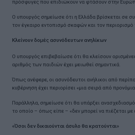
πρόσφυγες που επιδιώκουν να φτάσουν στην Ευρώπ
Ο υπουργός σημείωσε ότι η Ελλάδα βρίσκεται σε συν
τον έγκαιρο εντοπισμό σκαφών και τον περιορισμό
Κλείνουν δομές ασυνόδευτων ανηλίκων
Ο υπουργός επιβεβαίωσε ότι θα κλείσουν ορισμένε
αριθμός των παιδιών έχει μειωθεί σημαντικά.
Όπως ανέφερε, οι ασυνόδευτοι ανήλικοι από περίπο
κυβέρνηση έχει περιορίσει «μια σειρά από προνόμι
Παράλληλα, σημείωσε ότι θα υπάρξει ανασχεδιασμό
το οποίο – όπως είπε – «δεν μπορεί να πιέζεται με 
«Όσοι δεν δικαιούνται άσυλο θα κρατούνται»