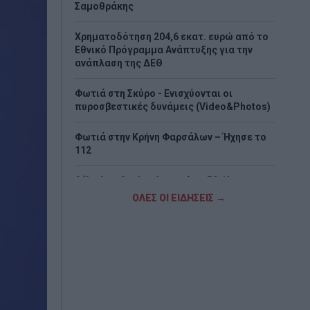
Σαμοθράκης
Χρηματοδότηση 204,6 εκατ. ευρώ από το
Εθνικό Πρόγραμμα Ανάπτυξης για την
ανάπλαση της ΔΕΘ
Φωτιά στη Σκύρο - Ενισχύονται οι
πυροσβεστικές δυνάμεις (Video&Photos)
Φωτιά στην Κρήνη Φαρσάλων – Ήχησε το
112
Ο Όμιλος Qualco Αποκτά το 50,1% της
Multiverse και Ενισχύει την Παρουσία του
ΟΛΕΣ ΟΙ ΕΙΔΗΣΕΙΣ →
Στην Ευρωπαϊκή Αγορά ΑΙ
Πότε ξεκινούν οι δασικές φωτιές - Oι έξι
πιο επικίνδυνες εβδομάδες του χρόνου
Μετρό Θεσσαλονίκης: Προσωρινές
αλλαγές στο ωράριο λειτουργίας σήμερα
και αύριο