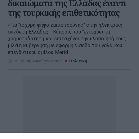
δικαιώματα της Ελλάδας έναντι
της τουρκικής επιθετικότητας
«Για “ισχυρή ψήφο εμπιστοσύνης” στην ηλεκτρική
σύνδεση Ελλάδας - Κύπρου, που “ενισχύει τη
χρηματοδότηση και επιταχύνει την υλοποίησή του”,
μιλά η κυβέρνηση με αφορμή είσοδο του γαλλικού
επενδυτικού ομίλου Merid...
16:32 | 06 Αυγούστου 2026
Πολιτική