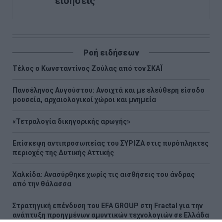
ειδήσεις
Ροή ειδήσεων
Τέλος ο Κωνσταντίνος Ζούλας από τον ΣΚΑΪ
Πανσέληνος Αυγούστου: Ανοιχτά και με ελεύθερη είσοδο
μουσεία, αρχαιολογικοί χώροι και μνημεία
«Τετραλογία δικηγορικής αρωγής»
Επίσκεψη αντιπροσωπείας του ΣΥΡΙΖΑ στις πυρόπληκτες
περιοχές της Δυτικής Αττικής
Χαλκίδα: Ανασύρθηκε χωρίς τις αισθήσεις του άνδρας
από την θάλασσα
Στρατηγική επένδυση του EFA GROUP στη Fractal για την
ανάπτυξη προηγμένων αμυντικών τεχνολογιών σε Ελλάδα