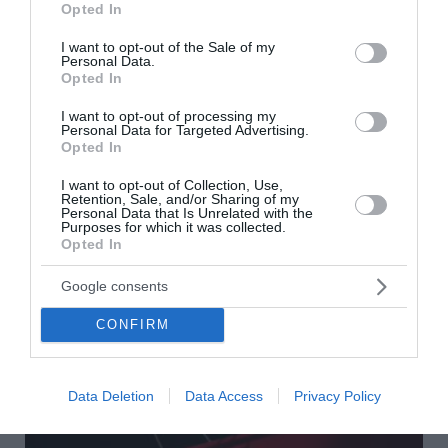
Opted In
use your data for below specified purposes in below Google
consent section.
I want to opt-out of the Sale of my
Personal Data.
Opted In
I want to opt-out of processing my
Personal Data for Targeted Advertising.
Opted In
I want to opt-out of Collection, Use,
Retention, Sale, and/or Sharing of my
Personal Data that Is Unrelated with the
Ανδριανός: Άμεσα οι αποζημιώσεις για τους
Purposes for which it was collected.
Opted In
πυρόπληκτους αγρότες
Google consents
Ο υφυπουργός Αγροτικής Ανάπτυξης Γιάννης Ανδριανός
ανακοίνωσε ότι τα κλιμάκια του ΕΛΓΑ έχουν ήδη
CONFIRM
ξεκινήσει τις καταγραφές στις πυρόπληκτες περιοχές,
ενώ όσοι υποβάλουν αίτηση ΟΣΔΕ ...
07 Αυγούστου 2026
Data Deletion
Data Access
Privacy Policy