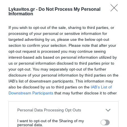
και Κύπρο
Lykavitos.gr -
Do Not Process My Personal
Information
Πυρκαγιά σε χαμηλή βλάστηση στο Μαρκόπουλο Αττικής
Τουρκία: «Η αμυντική συμφωνία με Σαουδική Αραβία και
If you wish to opt-out of the sale, sharing to third parties, or
Πακιστάν δεν στοχεύει κάποια συγκεκριμένη χώρα»
processing of your personal or sensitive information for
targeted advertising by us, please use the below opt-out
Τι έχει αλλάξει σε Πυροσβεστική και Πολιτική Προστασία
section to confirm your selection. Please note that after your
τα τελευταία χρόνια
opt-out request is processed you may continue seeing
interest-based ads based on personal information utilized by
Σε 11 μήνες με αναστολή καταδικάστηκε ο 55χρονος στον
us or personal information disclosed to third parties prior to
Μυστρά – Τι ανέφερε στο δικαστήριο
your opt-out. You may separately opt-out of the further
disclosure of your personal information by third parties on the
IAB’s list of downstream participants. This information may
ΟΛΕΣ ΟΙ ΕΙΔΗΣΕΙΣ →
also be disclosed by us to third parties on the
IAB’s List of
διαβάστε ακόμη
Downstream Participants
that may further disclose it to other
third parties.
Please note that this website/app uses one or more Google
Personal Data Processing Opt Outs
services and may gather and store information including but
not limited to your visit or usage behaviour. You may click to
I want to opt-out of the Sharing of my
personal data.
grant or deny consent to Google and its third-party tags to