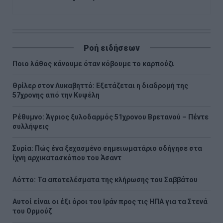
Ροή ειδήσεων
Ποιο λάθος κάνουμε όταν κόβουμε το καρπούζι
Θρίλερ στον Λυκαβηττό: Εξετάζεται η διαδρομή της
57χρονης από την Κυψέλη
Ρέθυμνο: Άγριος ξυλοδαρμός 51χρονου Βρετανού – Πέντε
συλλήψεις
Συρία: Πώς ένα ξεχασμένο σημειωματάριο οδήγησε στα
ίχνη αρχικατασκόπου του Άσαντ
Λόττο: Τα αποτελέσματα της κλήρωσης του Σαββάτου
Αυτοί είναι οι έξι όροι του Ιράν προς τις ΗΠΑ για τα Στενά
του Ορμούζ