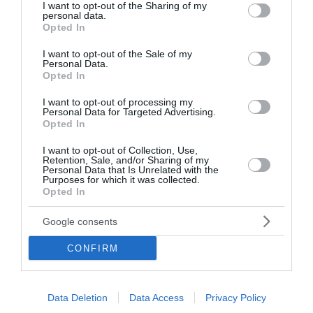
not limited to your visit or usage behaviour. You may click to
I want to opt-out of the Sharing of my
personal data.
grant or deny consent to Google and its third-party tags to
Opted In
use your data for below specified purposes in below Google
consent section.
I want to opt-out of the Sale of my
Personal Data.
Opted In
I want to opt-out of processing my
Personal Data for Targeted Advertising.
Opted In
I want to opt-out of Collection, Use,
Retention, Sale, and/or Sharing of my
Personal Data that Is Unrelated with the
Purposes for which it was collected.
Opted In
Google consents
Δρυμιώτης: «Η Νέα Δημοκρατία θα είναι ξανά
κυβέρνηση» – Σφοδρή επίθεση κατά της
CONFIRM
Θεώνης Κουφονικολάκου για τον Νετανιάχου
Ο Ανδρέας Δρυμιώτης εκτίμησε ότι η Νέα Δημοκρατία θα
Data Deletion
Data Access
Privacy Policy
σχηματίσει ξανά κυβέρνηση, σχολίασε τις