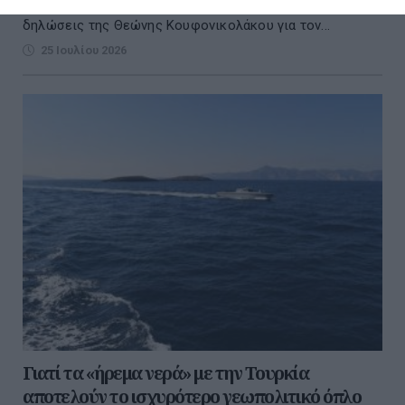
δημοσκοπήσεις και άσκησε έντονη κριτική στις
δηλώσεις της Θεώνης Κουφονικολάκου για τον...
25 Ιουλίου 2026
Γιατί τα «ήρεμα νερά» με την Τουρκία
αποτελούν το ισχυρότερο γεωπολιτικό όπλο