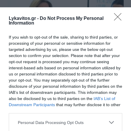
Lykavitos.gr -
Do Not Process My Personal
Information
If you wish to opt-out of the sale, sharing to third parties, or
processing of your personal or sensitive information for
targeted advertising by us, please use the below opt-out
section to confirm your selection. Please note that after your
opt-out request is processed you may continue seeing
interest-based ads based on personal information utilized by
Νέες αιχμές για την «Ελπίδα για τη
us or personal information disclosed to third parties prior to
Δημοκρατία» – Ο Ηλίας Μιχάλας μιλά για
your opt-out. You may separately opt-out of the further
παρασκήνιο και «σκοτεινά πρόσωπα»
disclosure of your personal information by third parties on the
IAB’s list of downstream participants. This information may
Ο Ηλίας Μιχάλας, που συμμετείχε από την πρώτη στιγμή
also be disclosed by us to third parties on the
IAB’s List of
στην «Ελπίδα για τη Δημοκρατία», περιγράφει σε εκτενή
Downstream Participants
that may further disclose it to other
ανάρτησή του την πορεία του εγχειρήματος, αφήνοντας
third parties.
αιχμές για εσωτερικές...
Please note that this website/app uses one or more Google
03 Αυγούστου 2026
Personal Data Processing Opt Outs
services and may gather and store information including but