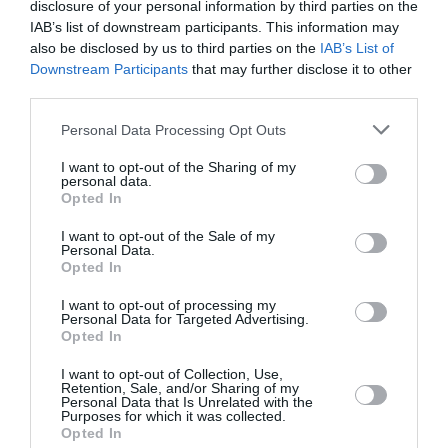
disclosure of your personal information by third parties on the
του World Cup 2027, με την ομάδα του Βασίλη
IAB’s list of downstream participants. This information may
Σπανούλη να βρίσκεται με την πλάτη στον τοίχο,
also be disclosed by us to third parties on the
IAB’s List of
μετά τις ήττες από Ρουμανί...
Downstream Participants
that may further disclose it to other
third parties.
12:21 | 05 Αυγούστου 2026
Αθλητισμός
Please note that this website/app uses one or more Google
Personal Data Processing Opt Outs
services and may gather and store information including but
not limited to your visit or usage behaviour. You may click to
I want to opt-out of the Sharing of my
personal data.
grant or deny consent to Google and its third-party tags to
Opted In
use your data for below specified purposes in below Google
consent section.
I want to opt-out of the Sale of my
Personal Data.
Opted In
I want to opt-out of processing my
Personal Data for Targeted Advertising.
Opted In
I want to opt-out of Collection, Use,
Retention, Sale, and/or Sharing of my
Personal Data that Is Unrelated with the
Purposes for which it was collected.
Opted In