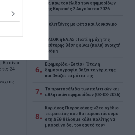
Tα πρωτοσέλιδα των εφημερίδων
3
της Κυριακής 2 Αυγούστου 2026
4
Μελιτζάνες με φέτα και λουκάνικο
μίσει ο
ΠΑΣΟΚ ή ΕΛ.ΑΣ.; Γιατί η μάχη της
5
α»
δεύτερης θέσης είναι (πολύ) ανοιχτή
ακόμη
λέστερη
 θα είναι
Εφημερίδα «Εστία»: Όταν η
6
 τις 24
δημοσιογραφία βάζει τα χέρια της
και βγάζει τα μάτια της
 νύχτες
Τα πρωτοσέλιδα των πολιτικών και
7
αθλητικών εφημερίδων (03-08-2026)
Κυριάκος Πιερρακάκης: «Στο σχέδιο
τετραετίας που θα παρουσιάσουμε
8
στη ΔΕΘ θέλουμε κάθε πολίτης να
μπορεί να δει τον εαυτό του»