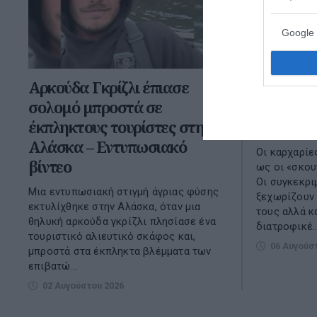
Google 
Αρκούδα Γκρίζλι έπιασε
Καρχαρίε
σολομό μπροστά σε
ασυνήθισ
έκπληκτους τουρίστες στην
βρέθηκα
Αλάσκα – Εντυπωσιακό
Οι καρχαρίες
βίντεο
ως οι «σκου
Οι συγκεκρι
Μια εντυπωσιακή στιγμή άγριας φύσης
ξεχωρίζουν 
εκτυλίχθηκε στην Αλάσκα, όταν μια
τους αλλά κ
θηλυκή αρκούδα γκρίζλι πλησίασε ένα
διατροφικέ..
τουριστικό αλιευτικό σκάφος και,
06 Αυγούσ
μπροστά στα έκπληκτα βλέμματα των
επιβατώ...
02 Αυγούστου 2026