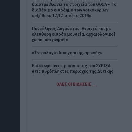
διαστρεβλώνει τα στοιχεία του ΟΟΣΑ – Το
διαθέσιμο εισόδημα των νοικοκυριών
αυξήθηκε 17,1% από το 2019»
Πανσέληνος Αυγούστου: Ανοιχτά και με
ελεύθερη είσοδο μουσεία, αρχαιολογικοί
χώροι και μνημεία
«Τετραλογία δικηγορικής αρωγής»
Επίσκεψη αντιπροσωπείας του ΣΥΡΙΖΑ
στις πυρόπληκτες περιοχές της Δυτικής
Αττικής
ΟΛΕΣ ΟΙ ΕΙΔΗΣΕΙΣ →
Χαλκίδα: Ανασύρθηκε χωρίς τις αισθήσεις
του άνδρας από την θάλασσα
Στρατηγική επένδυση του EFA GROUP στη
Fractal για την ανάπτυξη προηγμένων
αμυντικών τεχνολογιών σε Ελλάδα και
Κύπρο