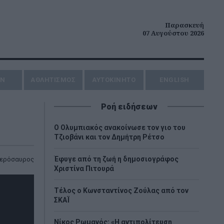
Παρασκευή
07 Αυγούστου 2026
ΗΝ
ΑΘΛΗΤΙΣΜΟΣ
AYTOKINHTO
ENGLISH
Ροή ειδήσεων
O Ολυμπιακός ανακοίνωσε τον γιο του
Τζιοβάνι και τον Δημήτρη Ρέτσο
Έφυγε από τη ζωή η δημοσιογράφος
ερόσαυρος
Χριστίνα Πιτουρά
Τέλος ο Κωνσταντίνος Ζούλας από τον
ΣΚΑΪ
Νίκος Ρωμανός: «Η αντιπολίτευση