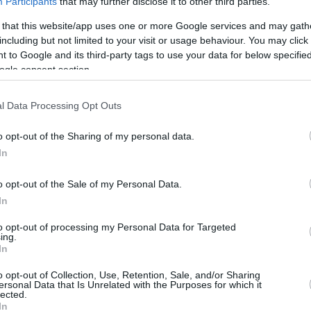
Participants
that may further disclose it to other third parties.
κτικούς ελληνικούς προορισμούς
 that this website/app uses one or more Google services and may gath
including but not limited to your visit or usage behaviour. You may click 
ην άλλη πλευρά της Σελήνης
 to Google and its third-party tags to use your data for below specifi
ς στην Λάρνακα (Video)
ogle consent section.
l Data Processing Opt Outs
ο Lykavitos.gr στο Google News
o opt-out of the Sharing of my personal data.
ώτοι όλες τις ειδήσεις
In
o opt-out of the Sale of my Personal Data.
In
to opt-out of processing my Personal Data for Targeted
ing.
In
o opt-out of Collection, Use, Retention, Sale, and/or Sharing
ersonal Data that Is Unrelated with the Purposes for which it
lected.
In