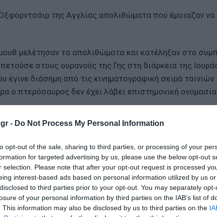
ή Οξφορντσάιρ της Αγγλίας απολιθώματα που έμοιαζαν να
μουθ μελέτησαν τα απολιθώματα και κατέληξαν στο συμ
πετούσε στους ουρανούς της Γης στη διάρκεια της Ιουρά
ου έγινε διάσημη από τις κινηματογραφική σειρά ταινιών
ρα ο πτερόσαυρος δεν έχει λάβει επιστημονική ονομασία
gr -
Do Not Process My Personal Information
ιγμα φτερών περίπου τέσσερα μέτρα και ήταν με βάση τα
ιας Περίοδου αφού οι γιγάντιοι πτερόσαυροι εμφανίστη
to opt-out of the sale, sharing to third parties, or processing of your per
formation for targeted advertising by us, please use the below opt-out s
r selection. Please note that after your opt-out request is processed y
eing interest-based ads based on personal information utilized by us or
θη τέτοια που το άνοιγμα το φτερών τους δεν ξεπερνούσ
disclosed to third parties prior to your opt-out. You may separately opt-
μέγεθος από τους υπόλοιπους πτερόσαυρους της εποχής 
losure of your personal information by third parties on the IAB’s list of
δο.
. This information may also be disclosed by us to third parties on the
IA