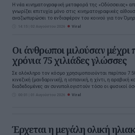
Η νέα κινηματογραφική μεταφορά της «Οδύσσειας» απ
γνωρίζει επιτυχία μόνο στις κινηματογραφικές αίθουσ
αναζωπυρώσει το ενδιαφέρον του κοινού για τον Όμηρο 
14:15 | 02 Αυγούστου 2026
Viral
Οι άνθρωποι μιλούσαν μέχρι π
χρόνια 75 χιλιάδες γλώσσες
Σε ολόκληρο τον κόσμο χρησιμοποιούνται περίπου 7.50
κινεζική (μανδαρινική), η ισπανική, η χίντι, η αραβική κα
διαδεδομένες αν συνυπολογιστούν τόσο οι φυσικοί όσο 
00:01 | 01 Αυγούστου 2026
Viral
Έρχεται η μεγάλη ολική ηλια