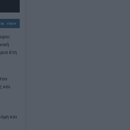
Πυρκαγιά σε χαμηλή βλάστηση στο
Μαρκόπουλο Αττικής
share
υροι
νική
ρια έτη
του
ς και
κόμη και