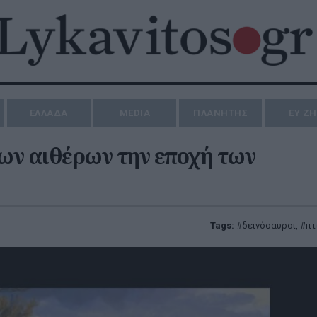
ΕΛΛΑΔΑ
MEDIA
ΠΛΑΝΗΤΗΣ
ΕΥ Ζ
ων αιθέρων την εποχή των
Tags:
δεινόσαυροι
,
πτ