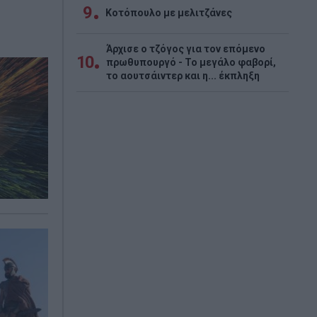
9
Κοτόπουλο με μελιτζάνες
Άρχισε ο τζόγος για τον επόμενο
10
πρωθυπουργό - Το μεγάλο φαβορί,
το αουτσάιντερ και η... έκπληξη