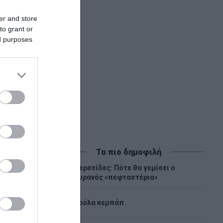
er and store
to grant or
ed purposes
Τα πιο δημοφιλή
Περσείδες: Πότε θα γεμίσει ο
1
ουρανός «πεφταστέρια»
2
Λούλα κεμπάπ