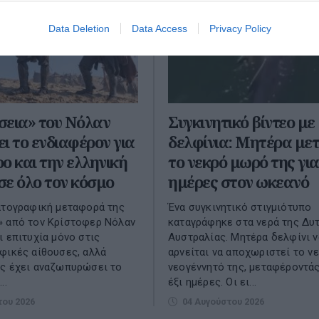
Data Deletion
Data Access
Privacy Policy
σεια» του Νόλαν
Συγκινητικό βίντεο με
ι το ενδιαφέρον για
δελφίνια: Μητέρα με
ο και την ελληνική
το νεκρό μωρό της για
ε όλο τον κόσμο
ημέρες στον ωκεανό
ατογραφική μεταφορά της
Ένα συγκινητικό στιγμιότυπο
» από τον Κρίστοφερ Νόλαν
καταγράφηκε στα νερά της Δυ
ι επιτυχία μόνο στις
Αυστραλίας. Μητέρα δελφίνι ν
φικές αίθουσες, αλλά
αρνείται να αποχωριστεί το ν
ς έχει αναζωπυρώσει το
νεογέννητό της, μεταφέροντάς
..
έξι ημέρες. Οι ει...
του 2026
04 Αυγούστου 2026