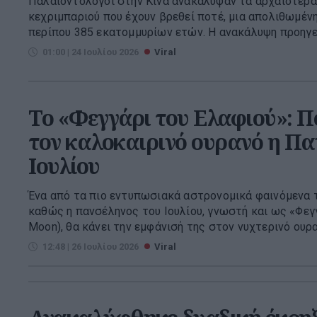
Παλαιοντολόγοι στην Κίνα ανακάλυψαν τα αρχαιότερ
κεχριμπαριού που έχουν βρεθεί ποτέ, μια απολιθωμένη
περίπου 385 εκατομμυρίων ετών. Η ανακάλυψη προηγείτ
01:00 | 24 Ιουλίου 2026
Viral
Το «Φεγγάρι του Ελαφιού»: Π
τον καλοκαιρινό ουρανό η Πα
Ιουλίου
Ένα από τα πιο εντυπωσιακά αστρονομικά φαινόμενα τ
καθώς η πανσέληνος του Ιουλίου, γνωστή και ως «Φεγ
Moon), θα κάνει την εμφάνισή της στον νυχτερινό ουραν
12:48 | 26 Ιουλίου 2026
Viral