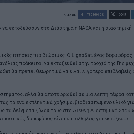
facebook
post
 να εκτοξεύσουν στο Διάστημα η NASA και η διαστημική
μικές πτήσεις πιο βιώσιμες. Ο LignoSat, ένας δορυφόρος
όλιας πρόκειται να εκτοξευθεί στην τροχιά της Γης μέχ
oSat θα πρέπει θεωρητικά να είναι λιγότερο επιβλαβείς
ιαστήματος, αλλά θα αποτεφρωθεί σε μια λεπτή τέφρα κατ
ας το ένα εκπληκτικά χρήσιμο, βιοδιασπώμενο υλικό γι
ς τα δείγματα ξύλου τους στο Διεθνή Διαστημικό Σταθμό
κιμαστικός δορυφόρος είναι κατάλληλος για εκτόξευση.
σίασαν παραμόρφωση μετά την έκθεση στο Διάστημα. Παρ