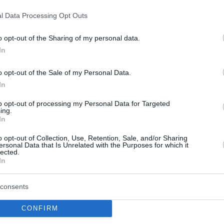
l Data Processing Opt Outs
ήθηκε το Σύμπαν
o opt-out of the Sharing of my personal data.
In
ι στους πάγους της Γης και ίσως απελευθερωθεί σύντο
deo)
o opt-out of the Sale of my Personal Data.
In
to opt-out of processing my Personal Data for Targeted
ο Lykavitos.gr στο Google News
ing.
In
ώτοι όλες τις ειδήσεις
o opt-out of Collection, Use, Retention, Sale, and/or Sharing
ersonal Data that Is Unrelated with the Purposes for which it
lected.
In
consents
CONFIRM