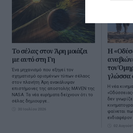
To σέλας στον Άρη μοιάζει
Η «Οδύσ
με αυτό στη Γη
αναβιώνε
τον Όμηρ
Ένα μηχανισμό που εξηγεί τον
γλώσσα σ
σχηματισμό ορισμένων τύπων σέλαος
στον πλανήτη Άρη ανακάλυψαν
Η νέα κινημ
επιστήμονες της αποστολής MAVEN της
«Οδύσσειας
NASA. Τα νέα ευρήματα δείχνουν ότι το
δεν γνωρίζε
σέλας δημιουργε...
κινηματογρα
30 Ιουλίου 2026
φαίνεται πω
ενδιαφέρον .
02 Αυγούσ