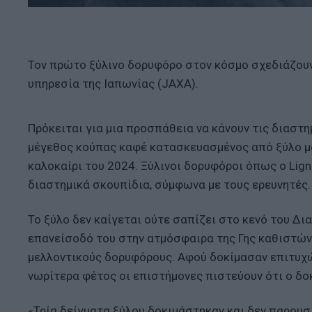
Τον πρώτο ξύλινο δορυφόρο στον κόσμο σχεδιάζουν
υπηρεσία της Ιαπωνίας (JAXA).
Πρόκειται για μια προσπάθεια να κάνουν τις διαστη
μέγεθος κούπας καφέ κατασκευασμένος από ξύλο μαν
καλοκαίρι του 2024. Ξύλινοι δορυφόροι όπως ο Lign
διαστημικά σκουπίδια, σύμφωνα με τους ερευνητές.
Το ξύλο δεν καίγεται ούτε σαπίζει στο κενό του Δ
επανείσοδό του στην ατμόσφαιρα της Γης καθιστώντ
μελλοντικούς δορυφόρους. Αφού δοκίμασαν επιτυχώ
νωρίτερα φέτος οι επιστήμονες πιστεύουν ότι ο δο
«Τρία δείγματα ξύλου δοκιμάστηκαν και δεν παρου