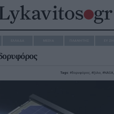
ΕΛΛΑΔΑ
MEDIA
ΠΛΑΝΗΤΗΣ
ΕΥ Ζ
 δορυφόρος
Tags:
δορυφόρος
,
ξύλο
,
NASA