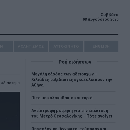
Σαββάτο
08 Αυγούστου 2026
ΗΝ
ΑΘΛΗΤΙΣΜΟΣ
AYTOKINHTO
ENGLISH
Ροή ειδήσεων
Μεγάλη έξοδος των αδειούχων –
Χιλιάδες ταξιδιώτες εγκαταλείπουν την
,
διάστημα
Αθήνα
Πίτα με κολοκυθάκια και τυριά
Αντίστροφη μέτρηση για την επέκταση
του Μετρό Θεσσαλονίκης – Πότε ανοίγει
Θεσσαλονίκη: Άγνωστοι τρύπησαν και