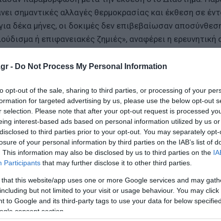
νει σημαντικές αλλαγές θερμοκρασίας και έκθεση σε έντ
για δέκα μήνες, οι δοκιμές δεν επιβεβαίωσαν αποσύνθεσ
δισμα ή επιφανειακές ζημιές», αναφέρει η ερευνητική 
οι επιστήμονες έστειλαν τρία δείγματα ξύλου – μανόλια,
gr -
Do Not Process My Personal Information
άδα που ήταν εκτεθειμένη στο Διάστημα. Οι ερευνητές
ιθανό να σπάσει ή να σπάσει κατά την κατασκευή.
to opt-out of the sale, sharing to third parties, or processing of your per
formation for targeted advertising by us, please use the below opt-out s
r selection. Please note that after your opt-out request is processed y
– συμπεριλαμβανομένων των διαστημικών σκουπιδιών όπω
eing interest-based ads based on personal information utilized by us or
ων χρησιμοποιημένων σταδίων πυραύλων – βρίσκονται αυτ
disclosed to third parties prior to your opt-out. You may separately opt-
ερά μέταλλα από τα οποία κατασκευάζονται, όπως το ελ
losure of your personal information by third parties on the IAB’s list of
. This information may also be disclosed by us to third parties on the
IA
ωτεινότητα του νυχτερινού ουρανού κατά περισσότερο από
Participants
that may further disclose it to other third parties.
νση του περιβάλλοντος που καθιστά πιο δύσκολο να ανι
 that this website/app uses one or more Google services and may gath
including but not limited to your visit or usage behaviour. You may click 
 to Google and its third-party tags to use your data for below specifi
λλο είναι επίσης ακριβά και αποτελούν απειλή για τον I
ogle consent section.
ίναι αρκετά μεγάλα για να επιβιώσουν από την επανείσο