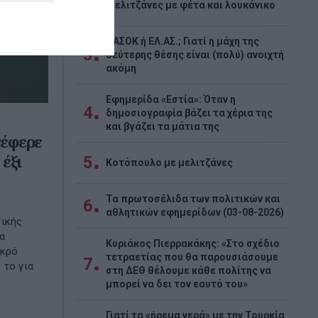
2
Μελιτζάνες με φέτα και λουκάνικο
ΠΑΣΟΚ ή ΕΛ.ΑΣ.; Γιατί η μάχη της
3
δεύτερης θέσης είναι (πολύ) ανοιχτή
ακόμη
Εφημερίδα «Εστία»: Όταν η
4
δημοσιογραφία βάζει τα χέρια της
και βγάζει τα μάτια της
τέφερε
 έξι
5
Κοτόπουλο με μελιτζάνες
Τα πρωτοσέλιδα των πολιτικών και
6
αθλητικών εφημερίδων (03-08-2026)
τικής
α
Κυριάκος Πιερρακάκης: «Στο σχέδιο
εκρό
τετραετίας που θα παρουσιάσουμε
7
 το για
στη ΔΕΘ θέλουμε κάθε πολίτης να
μπορεί να δει τον εαυτό του»
Γιατί τα «ήρεμα νερά» με την Τουρκία