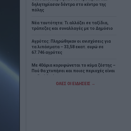
δηλητηρίασαν δέντρα στο κέντρο της
πόλης
Νέα ταυτότητα: Τι αλλάζει σε ταξίδια,
τράπεζες και συναλλαγές με το Δημόσιο
Αγρότες: Πληρώθηκαν οι ενισχύσεις για
τα λιπάσματα – 33,58 εκατ. ευρώ σε
67.746 αγρότες
Με 40άρια κορυφώνεται το κύμα ζέστης –
Πού θα χτυπήσει και ποιες περιοχές είναι
σε Red Code
ΟΛΕΣ ΟΙ ΕΙΔΗΣΕΙΣ →
ΗΠΑ: Ο Τραμπ στηρίζει τον νέο πρόεδρο
στον πόλεμο κατά των καρτέλ με 1 δισ.
δολάρια
Σαν σήμερα - 8 Αυγούστου
H Κυρά Παναγιά Αλοννήσου