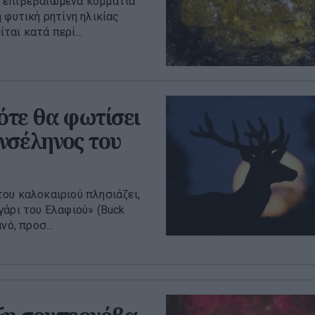
α επιβεβαιωμένα κομμάτια
 φυτική ρητίνη ηλικίας
αι κατά περί...
ότε θα φωτίσει
νσέληνος του
ου καλοκαιριού πλησιάζει,
γάρι του Ελαφιού» (Buck
ό, προσ...