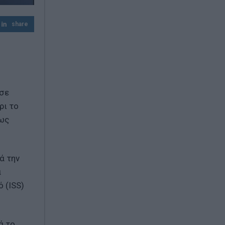
share
 σε
ρι το
 ως
ά την
α
 (ISS)
ά το