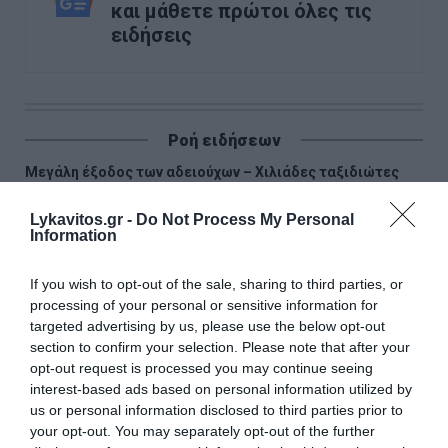
και μάθετε πρώτοι όλες τις
ειδήσεις
Ροή ειδήσεων
Μεγάλη έξοδος των αδειούχων – Χιλιάδες ταξιδιώτες
εγκαταλείπουν την Αθήνα
Lykavitos.gr -
Do Not Process My Personal
Information
Πίτα με κολοκυθάκια και τυριά
Αντίστροφη μέτρηση για την επέκταση του Μετρό
If you wish to opt-out of the sale, sharing to third parties, or
Θεσσαλονίκης – Πότε ανοίγει
processing of your personal or sensitive information for
targeted advertising by us, please use the below opt-out
Θεσσαλονίκη: Άγνωστοι τρύπησαν και δηλητηρίασαν
section to confirm your selection. Please note that after your
δέντρα στο κέντρο της πόλης
opt-out request is processed you may continue seeing
interest-based ads based on personal information utilized by
Νέα ταυτότητα: Τι αλλάζει σε ταξίδια, τράπεζες και
us or personal information disclosed to third parties prior to
συναλλαγές με το Δημόσιο
your opt-out. You may separately opt-out of the further