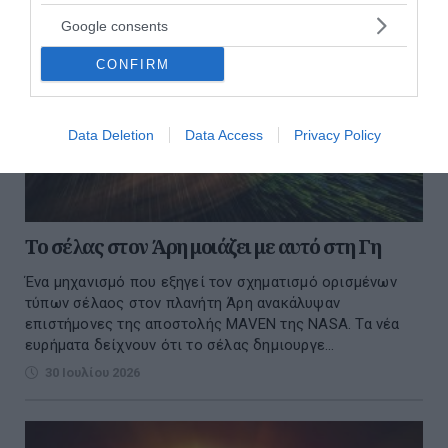
Google consents
CONFIRM
Data Deletion
Data Access
Privacy Policy
To σέλας στον Άρη μοιάζει με αυτό στη Γη
Ένα μηχανισμό που εξηγεί τον σχηματισμό ορισμένων
τύπων σέλαος στον πλανήτη Άρη ανακάλυψαν
επιστήμονες της αποστολής MAVEN της NASA. Τα νέα
ευρήματα δείχνουν ότι το σέλας δημιουργε...
30 Ιουλίου 2026