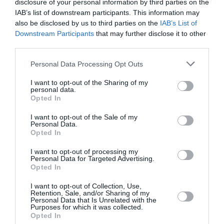
disclosure of your personal information by third parties on the
Αγρότες: Πληρώθηκαν οι ενισχύσεις για τα λιπάσματα –
IAB’s list of downstream participants. This information may
33,58 εκατ. ευρώ σε 67.746 αγρότες
also be disclosed by us to third parties on the
IAB’s List of
Downstream Participants
that may further disclose it to other
Με 40άρια κορυφώνεται το κύμα ζέστης – Πού θα
third parties.
χτυπήσει και ποιες περιοχές είναι σε Red Code
Please note that this website/app uses one or more Google
Personal Data Processing Opt Outs
services and may gather and store information including but
ΗΠΑ: Ο Τραμπ στηρίζει τον νέο πρόεδρο στον πόλεμο
not limited to your visit or usage behaviour. You may click to
I want to opt-out of the Sharing of my
κατά των καρτέλ με 1 δισ. δολάρια
personal data.
grant or deny consent to Google and its third-party tags to
Opted In
use your data for below specified purposes in below Google
Σαν σήμερα - 8 Αυγούστου
consent section.
I want to opt-out of the Sale of my
Personal Data.
H Κυρά Παναγιά Αλοννήσου
Opted In
I want to opt-out of processing my
ΟΛΕΣ ΟΙ ΕΙΔΗΣΕΙΣ →
Personal Data for Targeted Advertising.
Opted In
διαβάστε ακόμη
I want to opt-out of Collection, Use,
Retention, Sale, and/or Sharing of my
Personal Data that Is Unrelated with the
Purposes for which it was collected.
Opted In