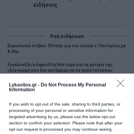
ειδήσεις
Ροή ειδήσεων
Ευρωπαϊκό στίβου: Πέταξε για τον τελικό ο Τεντόγλου με
8.26μ.
Συγκλονίζει η Αφροδίτη Νέστορα για τη μητέρα της:
«Συγγνώμη που δεν κατάφερα να σε προστατεύσω»
Μενδώνη για Νίκο Καλογερόπουλο: «Ένας από τους
Lykavitos.gr -
Do Not Process My Personal
σημαντικότερους ηθοποιούς της γενιάς του, καλλιτέχνης
Information
και άνθρωπος ανήσυχος»
If you wish to opt-out of the sale, sharing to third parties, or
Λατινοπούλου: «H Βρετανία ακυρώνει το Digital ID και
processing of your personal or sensitive information for
μειώνει τον φόρο στο ρεύμα. Η Ελλάδα πότε θα βάλει
targeted advertising by us, please use the below opt-out
τους πολίτες πρώτους;»
section to confirm your selection. Please note that after your
opt-out request is processed you may continue seeing
Παπαθανάσης: 1,7 εκατ. ευρώ στους Δήμους Κοζάνης και