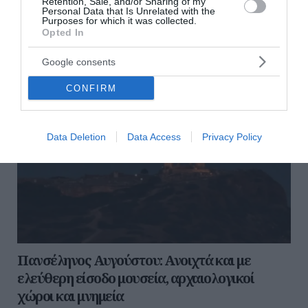
Retention, Sale, and/or Sharing of my
Personal Data that Is Unrelated with the
διαβάστε ακόμη
Purposes for which it was collected.
Opted In
Google consents
CONFIRM
Data Deletion
Data Access
Privacy Policy
Πανσέληνος Αυγούστου: Ανοιχτά και με
ελεύθερη είσοδο μουσεία, αρχαιολογικοί
χώροι και μνημεία