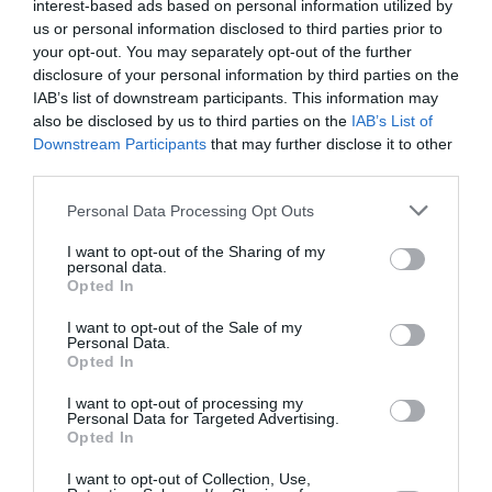
interest-based ads based on personal information utilized by
Εορδαίας για μέτρα πυροπροστασίας σε βρεφονηπιακούς
us or personal information disclosed to third parties prior to
σταθμούς και σχολικές μονάδες
your opt-out. You may separately opt-out of the further
disclosure of your personal information by third parties on the
Στέλιος Ράμφος: Ταξίδι για την αιωνιότητα - Τεράστια
IAB’s list of downstream participants. This information may
απώλεια για το χώρο του πνεύματος και του πολιτισμού
also be disclosed by us to third parties on the
IAB’s List of
Downstream Participants
that may further disclose it to other
Στο προσκήνιο η 90η ΔΕΘ – Οι προετοιμασίες της
third parties.
Κυβέρνησης, η ομιλία Μητσοτάκη και ο ρόλος του
Μαργαρίτη Σχοινά
Please note that this website/app uses one or more Google
Personal Data Processing Opt Outs
services and may gather and store information including but
Πάρος: Τι ανέφερε ο ιδιοκτήτης του beach bar για την
not limited to your visit or usage behaviour. You may click to
I want to opt-out of the Sharing of my
τραγωδία με το 4χρονο αγόρι
personal data.
grant or deny consent to Google and its third-party tags to
Opted In
use your data for below specified purposes in below Google
Η στιγμή που ρεπόρτερ σώζει μια χελώνα στη φωτιά στον
consent section.
I want to opt-out of the Sale of my
Κουβαρά
Personal Data.
Opted In
Μαρινάκης κατά Τσίπρα: Θυμίζει νέα καλοκαιρινή
επιθεώρηση ο ισχυρισμός «δεν εξυπηρέτησα συμφέροντα
I want to opt-out of processing my
Personal Data for Targeted Advertising.
αλλά συγκρούστηκα μαζί τους»
Opted In
I want to opt-out of Collection, Use,
ΟΛΕΣ ΟΙ ΕΙΔΗΣΕΙΣ →