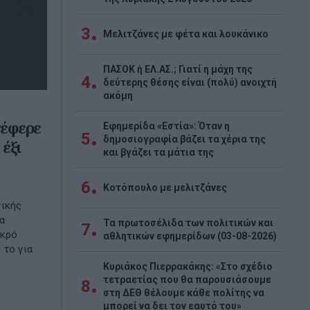
3
Μελιτζάνες με φέτα και λουκάνικο
ΠΑΣΟΚ ή ΕΛ.ΑΣ.; Γιατί η μάχη της
4
δεύτερης θέσης είναι (πολύ) ανοιχτή
ακόμη
τέφερε
Εφημερίδα «Εστία»: Όταν η
5
δημοσιογραφία βάζει τα χέρια της
 έξι
και βγάζει τα μάτια της
6
Κοτόπουλο με μελιτζάνες
τικής
α
Τα πρωτοσέλιδα των πολιτικών και
7
εκρό
αθλητικών εφημερίδων (03-08-2026)
 το για
Κυριάκος Πιερρακάκης: «Στο σχέδιο
τετραετίας που θα παρουσιάσουμε
8
στη ΔΕΘ θέλουμε κάθε πολίτης να
μπορεί να δει τον εαυτό του»