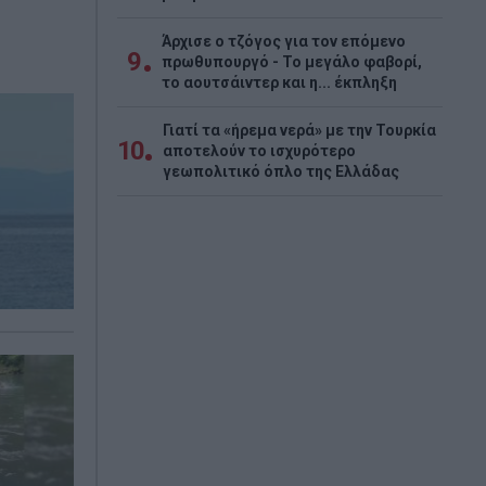
Άρχισε ο τζόγος για τον επόμενο
9
πρωθυπουργό - Το μεγάλο φαβορί,
το αουτσάιντερ και η... έκπληξη
Γιατί τα «ήρεμα νερά» με την Τουρκία
10
αποτελούν το ισχυρότερο
γεωπολιτικό όπλο της Ελλάδας