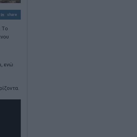
Κατρίνης: «Ανησυχητική η αδράνεια της
κυβέρνησης στο μεταβαλλόμενο
γεωπολιτικό περιβάλλον»
share
. Tο
ένου
ι, ενώ
ρίζοντα.