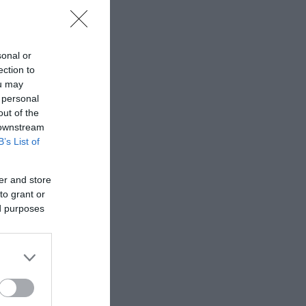
sonal or
ection to
ou may
 personal
out of the
 downstream
B’s List of
er and store
to grant or
ed purposes