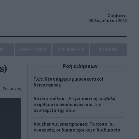
Σαββάτο
08 Αυγούστου 2026
ΗΝ
ΑΘΛΗΤΙΣΜΟΣ
AYTOKINHTO
ENGLISH
s)
Ροή ειδήσεων
Γιατί δεν υπήρχαν μικροσκοπικοί
δεινόσαυροι;
ο
,
ουρανός
Λατινοπούλου: «Η τρομακτική εισβολή
στη Θέουτα αναδεικνύει και την
ανυπαρξία της Ε.Ε.»
Voucher για smartphones: Το ποσό, οι
συσκευές, οι δικαιούχοι και η διαδικασία