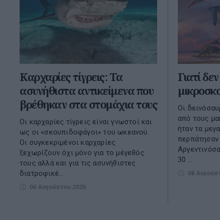
Καρχαρίες τίγρεις: Τα
Γιατί δε
ασυνήθιστα αντικείμενα που
μικροσκο
βρέθηκαν στα στομάχια τους
Oι δεινόσαυ
από τους μ
Οι καρχαρίες τίγρεις είναι γνωστοί και
ήταν τα μεγ
ως οι «σκουπιδοφάγοι» του ωκεανού.
περπάτησαν 
Οι συγκεκριμένοι καρχαρίες
Αργεντινόσα
ξεχωρίζουν όχι μόνο για το μέγεθός
30 ...
τους αλλά και για τις ασυνήθιστες
διατροφικέ...
08 Αυγούσ
06 Αυγούστου 2026