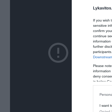
Lykavitos.
If you wish 
sensitive in
confirm you
continue se
information 
further disc
participants
Downstream 
Please note
information 
deny consent
in below Go
Persona
I want t
Opted 