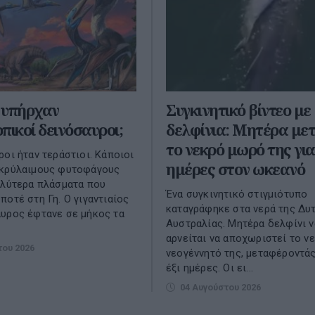
ν υπήρχαν
Συγκινητικό βίντεο με
πικοί δεινόσαυροι;
δελφίνια: Μητέρα με
το νεκρό μωρό της για
ροι ήταν τεράστιοι. Κάποιοι
ημέρες στον ωκεανό
ακρύλαιμους φυτοφάγους
αλύτερα πλάσματα που
Ένα συγκινητικό στιγμιότυπο
ποτέ στη Γη. O γιγαντιαίος
καταγράφηκε στα νερά της Δυ
υρος έφτανε σε μήκος τα
Αυστραλίας. Μητέρα δελφίνι ν
αρνείται να αποχωριστεί το ν
του 2026
νεογέννητό της, μεταφέροντάς
έξι ημέρες. Οι ει...
04 Αυγούστου 2026