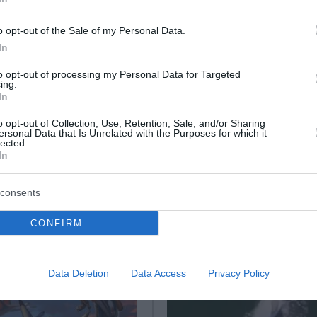
o opt-out of the Sale of my Personal Data.
 που φωτογραφήθηκε για πρώτη φορά στην Ισπανία
In
ς ιστός αραχνών στον κόσμο (Photos)
to opt-out of processing my Personal Data for Targeted
ing.
 Κάστορα»
In
o opt-out of Collection, Use, Retention, Sale, and/or Sharing
ersonal Data that Is Unrelated with the Purposes for which it
lected.
ο Lykavitos.gr στο Google News
In
ώτοι όλες τις ειδήσεις
consents
CONFIRM
Data Deletion
Data Access
Privacy Policy