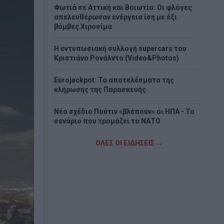
Φωτιά σε Αττική και Βοιωτία: Οι φλόγες
απελευθέρωσαν ενέργεια ίση με έξι
βόμβες Χιροσίμα
H εντυπωσιακή συλλογή supercars του
Κριστιάνο Ρονάλντο (Video&Photos)
Eurojackpot: Τα αποτελέσματα της
κλήρωσης της Παρασκευής
Νέο σχέδιο Πούτιν «βλέπουν» οι ΗΠΑ - Το
σενάριο που τρομάζει το ΝΑΤΟ
Στα «Παραπολιτικά»: Προς 30.000
ΟΛΕΣ ΟΙ ΕΙΔΗΣΕΙΣ →
προσλήψεις - Όλο το σχέδιο του
υπουργείου Εσωτερικών
Σκέρτσος: «ΠΑΣΟΚ και ΕΛΑΣ υποκαθιστούν
την οικονομική ανάλυση με πολιτική
προπαγάνδα»