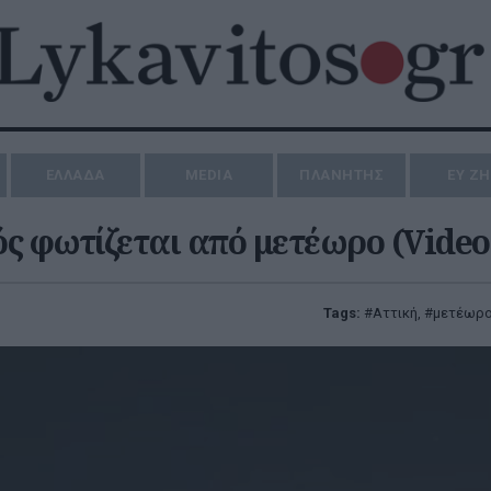
ΕΛΛΑΔΑ
MEDIA
ΠΛΑΝΗΤΗΣ
ΕΥ Ζ
ός φωτίζεται από μετέωρο (Video
Tags:
Αττική
,
μετέωρ