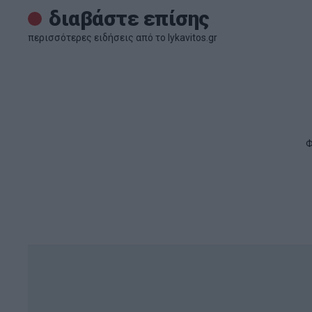
διαβάστε επίσης
περισσότερες ειδήσεις από το lykavitos.gr
Συγκινητικό βίντεο με δελφίν
μετέφερε το νεκρό μωρό της γ
στον ωκεανό
Ένα συγκινητικό στιγμιότυπο καταγράφηκε στα νερά τ
Μητέρα δελφίνι να αρνείται να αποχωριστεί το νεκρό 
μεταφέροντάς το για έξι ημέρες. Οι εικόνες, που καταγ
20:50 | 04 Αυγούστου 2026
Viral
Έρχεται η μεγάλη ολική ηλια
Ηλίου στις 12 Αυγούστου