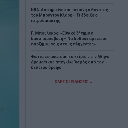
NBA: Από ηρωίνη και κοκαΐνη ο θάνατος
του Μπράντον Κλαρκ – Τι έδειξε ο
ιατροδικαστής
Γ. Μπουλέκος: «Εθνικό ζήτημα η
δασοπυρόσβεση – Να δοθούν άμεσα οι
αποζημιώσεις στους πληγέντες»
Φωτιά σε ακατοίκητο κτίριο στην Αθήνα:
Δραματικός απεγκλωβισμός από τον
δεύτερο όροφο
Τελωνείο Ευζώνων: «Βούλιαξε» από
ΟΛΕΣ ΟΙ ΕΙΔΗΣΕΙΣ →
Βαλκάνιους τουρίστες – Πάνω από 4 ώρες
η αναμονή
Δασικές πυρκαγιές: Η πρόληψη και η
έγκαιρη προετοιμασία στο επίκεντρο
Κατσαφάδος: Από 10 Αυγούστου οι
αιτήσεις αποζημίωσης για τους