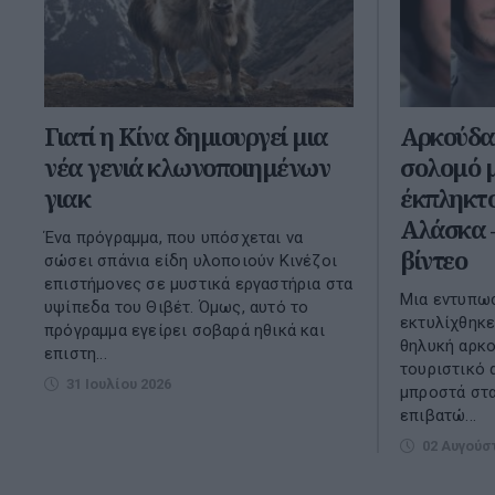
Γιατί η Κίνα δημιουργεί μια
Αρκούδα 
νέα γενιά κλωνοποιημένων
σολομό 
γιακ
έκπληκτο
Αλάσκα 
Ένα πρόγραμμα, που υπόσχεται να
βίντεο
σώσει σπάνια είδη υλοποιούν Κινέζοι
επιστήμονες σε μυστικά εργαστήρια στα
Μια εντυπωσ
υψίπεδα του Θιβέτ. Όμως, αυτό το
εκτυλίχθηκε
πρόγραμμα εγείρει σοβαρά ηθικά και
θηλυκή αρκο
επιστη...
τουριστικό 
31 Ιουλίου 2026
μπροστά στ
επιβατώ...
02 Αυγούσ