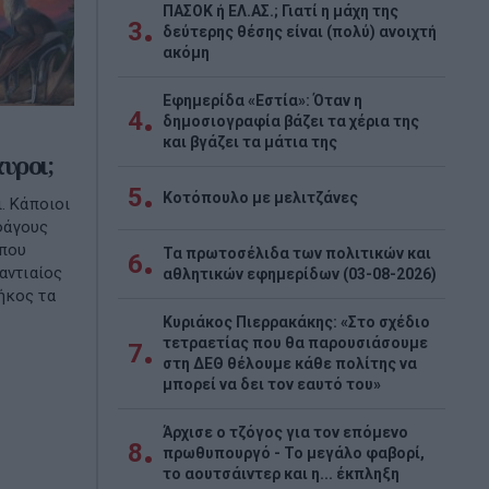
ΠΑΣΟΚ ή ΕΛ.ΑΣ.; Γιατί η μάχη της
3
δεύτερης θέσης είναι (πολύ) ανοιχτή
ακόμη
Εφημερίδα «Εστία»: Όταν η
4
δημοσιογραφία βάζει τα χέρια της
και βγάζει τα μάτια της
υροι;
5
Κοτόπουλο με μελιτζάνες
. Κάποιοι
φάγους
 που
Τα πρωτοσέλιδα των πολιτικών και
6
αντιαίος
αθλητικών εφημερίδων (03-08-2026)
ήκος τα
Κυριάκος Πιερρακάκης: «Στο σχέδιο
τετραετίας που θα παρουσιάσουμε
7
στη ΔΕΘ θέλουμε κάθε πολίτης να
μπορεί να δει τον εαυτό του»
Άρχισε ο τζόγος για τον επόμενο
8
πρωθυπουργό - Το μεγάλο φαβορί,
το αουτσάιντερ και η... έκπληξη