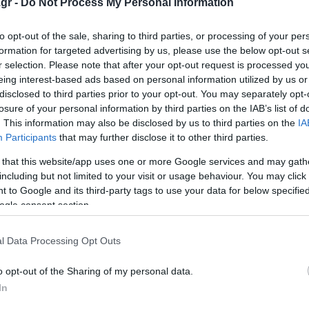
εφαλής τον βιολόγο στο Πανεπιστήμιο της Καλιφόρνιας σ
gr -
Do Not Process My Personal Information
βιολογίας του Πανεπιστημίου DePaul, Κενσού Σιμάντα, δι
to opt-out of the sale, sharing to third parties, or processing of your per
 για το μήκος του μεγαλόδοντα αν και μελετήθηκε το ίδ
formation for targeted advertising by us, please use the below opt-out s
r selection. Please note that after your opt-out request is processed y
eing interest-based ads based on personal information utilized by us or
απολιθωμάτων και ανακάλυψε ότι ο μεγαλόδοντας ήταν πι
disclosed to third parties prior to your opt-out. You may separately opt-
losure of your personal information by third parties on the IAB’s list of
να είναι ένας τρομερός θηρευτής στην κορυφή της αρχαί
. This information may also be disclosed by us to third parties on the
IA
όταν διαφορετικά με βάση αυτή τη νέα κατανόηση του σ
Participants
that may further disclose it to other third parties.
 that this website/app uses one or more Google services and may gath
including but not limited to your visit or usage behaviour. You may click 
αλόδοντα προήλθε από τη μείωση της λείας του, ωστόσο 
 to Google and its third-party tags to use your data for below specifi
π Στερνς εκφράζει την πεποίθηση ότι «υπήρξε ένας συνδ
ogle consent section.
πό αυτούς μπορεί να ήταν η εμφάνιση του μεγάλου λευκ
ς και αυτό τον καθιστούσε ακόμη καλύτερο θηρευτή από 
l Data Processing Opt Outs
o opt-out of the Sharing of my personal data.
In
ν ένας σημαντικός παράγοντας για την εξαφάνισή του».