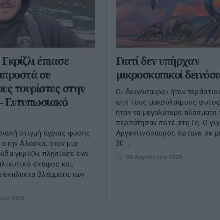
Γκρίζλι έπιασε
Γιατί δεν υπήρχαν
μπροστά σε
μικροσκοπικοί δεινόσα
υς τουρίστες στην
Oι δεινόσαυροι ήταν τεράστιοι
– Εντυπωσιακό
από τους μακρύλαιμους φυτο
ήταν τα μεγαλύτερα πλάσματα
περπάτησαν ποτέ στη Γη. O γιγ
ιακή στιγμή άγριας φύσης
Αργεντινόσαυρος έφτανε σε μ
 στην Αλάσκα, όταν μια
30 ...
ύδα γκρίζλι πλησίασε ένα
08 Αυγούστου 2026
αλιευτικό σκάφος και,
α έκπληκτα βλέμματα των
του 2026