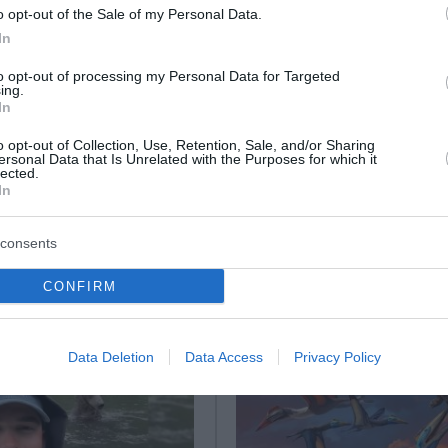
o opt-out of the Sale of my Personal Data.
 ηγέτες του κόσμου με σουβλάκια
In
 λιώσιμο του μεγαλύτερου παγόβουνου στον κόσμο
to opt-out of processing my Personal Data for Targeted
ing.
ρια χρόνια
In
o opt-out of Collection, Use, Retention, Sale, and/or Sharing
ersonal Data that Is Unrelated with the Purposes for which it
ο Lykavitos.gr στο Google News
lected.
In
ώτοι όλες τις ειδήσεις
consents
CONFIRM
Data Deletion
Data Access
Privacy Policy