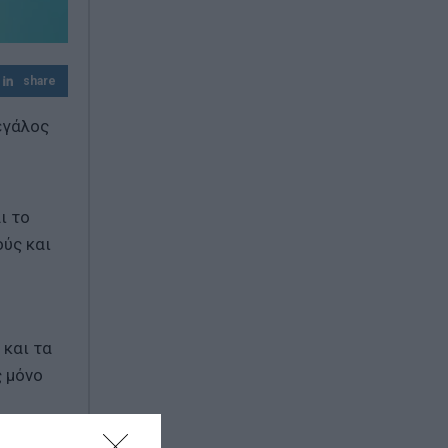
πυρόπληκτους – Μέσα Σεπτεμβρίου τα
αντιπλημμυρικά
5G: Ξεπέρασαν τα 3 δισ. οι συνδρομές
share
παγκοσμίως – Η Ελλάδα περνά στην
εποχή του 6G και της τεχνητής
εγάλος
νοημοσύνης
ι το
ούς και
 και τα
ς μόνο