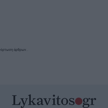
ια: Μητέρα
ια έξι ημέρες
ης Δυτικής Αυστραλίας.
νεογέννητό της,
ράφηκαν από dr...
κή έκλειψη