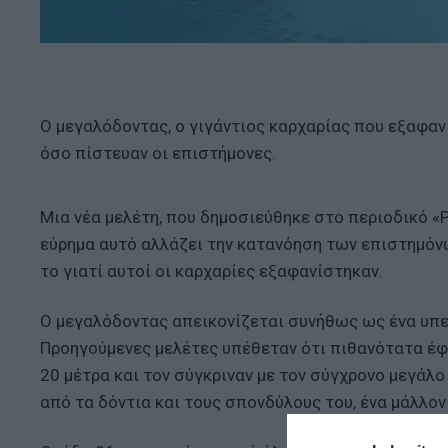
Ο μεγαλόδοντας, ο γιγάντιος καρχαρίας που εξαφανί
όσο πίστευαν οι επιστήμονες.
Μια νέα μελέτη, που δημοσιεύθηκε στο περιοδικό «Pal
εύρημα αυτό αλλάζει την κατανόηση των επιστημόνω
το γιατί αυτοί οι καρχαρίες εξαφανίστηκαν.
Ο μεγαλόδοντας απεικονίζεται συνήθως ως ένα υπε
Προηγούμενες μελέτες υπέθεταν ότι πιθανότατα έφτ
20 μέτρα και τον σύγκριναν με τον σύγχρονο μεγάλο
από τα δόντια και τους σπονδύλους του, ένα μάλλο