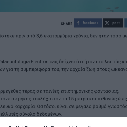
facebook
post
στηκε πριν από 3,6 εκατομμύρια χρόνια, δεν ήταν τόσο μ
aeontologia Electronica», δείχνει ότι ήταν πιο λεπτός κα
ν για τη συμπεριφορά του, την αρχαία ζωή στους ωκεαν
ρμεγέθες τέρας σε ταινίες επιστημονικής φαντασίας.
ανε σε μήκος τουλάχιστον τα 15 μέτρα και πιθανώς έως
 λευκό καρχαρία. Ωστόσο, είναι σε μεγάλο βαθμό γνωστό
ν ελλιπές σύνολο δεδομένων.