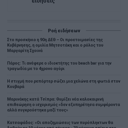
ειδήσεις
Ροή ειδήσεων
Στο προσκήνιο η 90η ΔΕΘ – Οι προετοιμασίες της
Κυβέρνησης, η ομιλία Μητσοτάκη και ο ρόλος του
Μαργαρίτη Σχοινά
Πάρος: Τι ανέφερε ο ιδιοκτήτης του beach bar για την
τραγωδία με το 4χρονο αγόρι
Η στιγμή που ρεπόρτερ σώζει μια χελώνα στη φωτιά στον
Κουβαρά
Μαρινάκης κατά Τσίπρα: Θυμίζει νέα καλοκαιρινή
επιθεώρηση ο ισχυρισμός «δεν εξυπηρέτησα συμφέροντα
αλλά συγκρούστηκα μαζί τους»
Kατσαφάδος: «Οι αποζημιώσεις των πυρόπληκτων θα
δοθούν σε 10 μέρες από σήμερα - 79 κόκκινα σπίτια στο