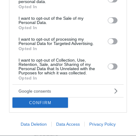
personal data.
grant or deny consent to Google and its third-party tags to
Opted In
use your data for below specified purposes in below Google
consent section.
I want to opt-out of the Sale of my
Personal Data.
Opted In
I want to opt-out of processing my
Personal Data for Targeted Advertising.
Opted In
Πορτογαλία: Αύξηση των «θηριανών», ανθρώπων
I want to opt-out of Collection, Use,
που αυτοπροσδιορίζονται ως ζώα (Videos)
Retention, Sale, and/or Sharing of my
Personal Data that Is Unrelated with the
Eurovision 2026: Viral η διερμηνέας του BBC που
Purposes for which it was collected.
Opted In
χόρεψε το «Jalla» της Κύπρου
H υπέρλαμπρη καρδιά ενός γαλαξία
Google consents
CONFIRM
Ακολουθήστε το Lykavitos.gr
στο Google News
Data Deletion
Data Access
Privacy Policy
και μάθετε πρώτοι όλες τις