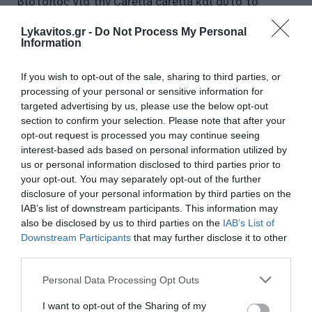
βιότοπος για την Caretta caretta και αυτό το
καλοκαίρι!
Lykavitos.gr -
Do Not Process My Personal
Information
If you wish to opt-out of the sale, sharing to third parties, or
processing of your personal or sensitive information for
targeted advertising by us, please use the below opt-out
section to confirm your selection. Please note that after your
opt-out request is processed you may continue seeing
interest-based ads based on personal information utilized by
us or personal information disclosed to third parties prior to
your opt-out. You may separately opt-out of the further
disclosure of your personal information by third parties on the
IAB’s list of downstream participants. This information may
also be disclosed by us to third parties on the
IAB’s List of
Downstream Participants
that may further disclose it to other
third parties.
Please note that this website/app uses one or more Google
Personal Data Processing Opt Outs
services and may gather and store information including but
not limited to your visit or usage behaviour. You may click to
I want to opt-out of the Sharing of my