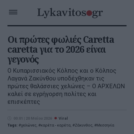
Οι πρώτες φωλιές Caretta
caretta για το 2026 είναι
γεγονός
Ο Κυπαρισσιακός Κόλπος και ο Κόλπος
Λαγανά Ζακύνθου υποδέχθηκαν τις
πρώτες θαλάσσιες χελώνες – Ο ΑΡΧΕΛΩΝ
καλεί σε εγρήγορση πολίτες και
επισκέπτες
00:01 | 20 Μαΐου 2026
Viral
Tags:
χελώνες
,
καρέτα - καρέτα
,
Ζάκυνθος
,
Μεσσηνία