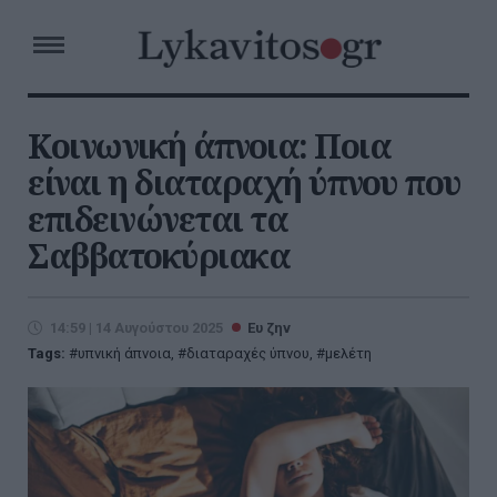
Κοινωνική άπνοια: Ποια
είναι η διαταραχή ύπνου που
επιδεινώνεται τα
Σαββατοκύριακα
14:59 | 14 Αυγούστου 2025
Ευ ζην
Tags:
υπνική άπνοια
,
διαταραχές ύπνου
,
μελέτη