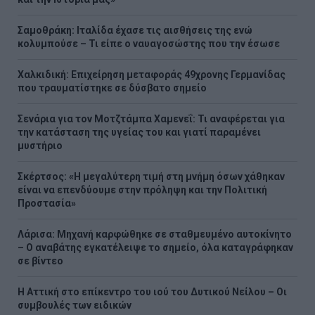
Σαμοθράκη: Ιταλίδα έχασε τις αισθήσεις της ενώ
κολυμπούσε – Τι είπε ο ναυαγοσώστης που την έσωσε
Χαλκιδική: Επιχείρηση μεταφοράς 49χρονης Γερμανίδας
που τραυματίστηκε σε δύσβατο σημείο
Σενάρια για τον Μοτζτάμπα Χαμενεΐ: Τι αναφέρεται για
την κατάσταση της υγείας του και γιατί παραμένει
μυστήριο
Σκέρτσος: «Η μεγαλύτερη τιμή στη μνήμη όσων χάθηκαν
είναι να επενδύουμε στην πρόληψη και την Πολιτική
Προστασία»
Λάρισα: Μηχανή καρφώθηκε σε σταθμευμένο αυτοκίνητο
– Ο αναβάτης εγκατέλειψε το σημείο, όλα καταγράφηκαν
σε βίντεο
Η Αττική στο επίκεντρο του ιού του Δυτικού Νείλου – Οι
συμβουλές των ειδικών