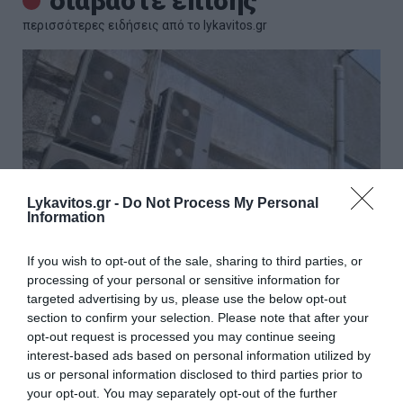
διαβάστε επίσης
περισσότερες ειδήσεις από το lykavitos.gr
Lykavitos.gr -
Do Not Process My Personal
Information
If you wish to opt-out of the sale, sharing to third parties, or
processing of your personal or sensitive information for
targeted advertising by us, please use the below opt-out
section to confirm your selection. Please note that after your
Κλιματιστικά: Βοηθά ένα
opt-out request is processed you may continue seeing
σκίαστρο πάνω από την
interest-based ads based on personal information utilized by
us or personal information disclosed to third parties prior to
εξωτερική μονάδα να δροσίσει το
your opt-out. You may separately opt-out of the further