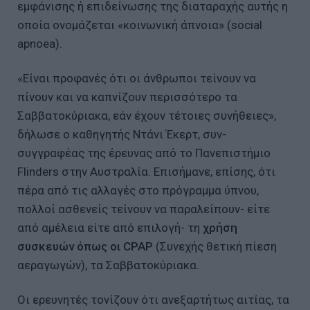
εμφάνισης ή επιδείνωσης της διαταραχής αυτής η
οποία ονομάζεται «κοινωνική άπνοια» (social
apnoea).
«Είναι προφανές ότι οι άνθρωποι τείνουν να
πίνουν και να καπνίζουν περισσότερο τα
Σαββατοκύριακα, εάν έχουν τέτοιες συνήθειες»,
δήλωσε ο καθηγητής Ντάνι Έκερτ, συν-
συγγραφέας της έρευνας από το Πανεπιστήμιο
Flinders στην Αυστραλία. Επισήμανε, επίσης, ότι
πέρα από τις αλλαγές στο πρόγραμμα ύπνου,
πολλοί ασθενείς τείνουν να παραλείπουν- είτε
από αμέλεια είτε από επιλογή- τη
χρήση
συσκευών όπως οι CPAP
(Συνεχής θετική πίεση
αεραγωγών), τα Σαββατοκύριακα.
Οι ερευνητές τονίζουν ότι ανεξαρτήτως αιτίας, τα