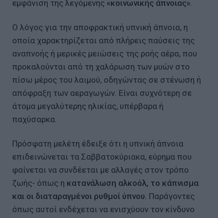
εμφάνιση της λεγόμενης
«κοινωνικής άπνοιας»
.
Ο λόγος για την αποφρακτική υπνική άπνοια, η
οποία χαρακτηρίζεται από πλήρεις παύσεις της
αναπνοής ή μερικές μειώσεις της ροής αέρα, που
προκαλούνται από τη χαλάρωση των μυών στο
πίσω μέρος του λαιμού, οδηγώντας σε στένωση ή
απόφραξη των αεραγωγών. Είναι συχνότερη σε
άτομα μεγαλύτερης ηλικίας, υπέρβαρα ή
παχύσαρκα.
Πρόσφατη μελέτη έδειξε ότι η υπνική άπνοια
επιδεινώνεται τα Σαββατοκύριακα, εύρημα που
φαίνεται να συνδέεται με αλλαγές στον τρόπο
ζωής- όπως η
κατανάλωση αλκοόλ, το κάπνισμα
και οι διαταραγμένοι ρυθμοί ύπνου.
Παράγοντες
όπως αυτοί ενδέχεται να ενισχύουν τον κίνδυνο