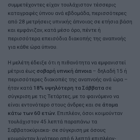
συμμετέχοντες είχαν τουλάχιστον τέσσερις
καταγραφές ύπνου ανά εβδομάδα, περισσότερες
από 28 μετρήσεις υπνικής άπνοιας σε ετήσια βάση
και εμφάνιζαν, κατά μέσο όρο, πέντε ή
περισσότερα επεισόδια διακοπής της αναπνοής
για κάθε ώρα ύπνου.
Η μελέτη έδειξε ότι η πιθανότητα να εμφανιστεί
μέτρια έως
σοβαρή υπνική άπνοια
– δηλαδή 15 ή
περισσότερες διακοπές της αναπνοής ανά ώρα –
ήταν κατά
18% υψηλότερη τα Σάββατα
σε
σύγκριση με τις Τετάρτες, με το φαινόμενο να
είναι εντονότερο στους άνδρες και σε
άτομα
κάτω των 60 ετών.
Επιπλέον, όσοι κοιμούνταν
τουλάχιστον 45 λεπτά παραπάνω τα
Σαββατοκύριακα- σε σύγκριση με όσους
κοιμούνταν λιγότερο από 6 λεπτά επιπλέον-