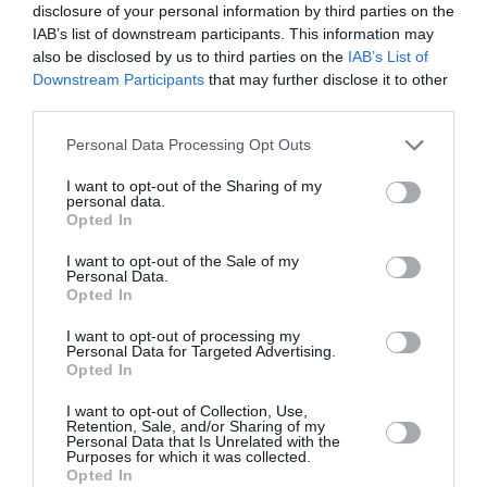
σπίτι πιο γρήγορα;
disclosure of your personal information by third parties on the
IAB’s list of downstream participants. This information may
also be disclosed by us to third parties on the
IAB’s List of
Το καλοκαίρι αναζητούμε τρόπους για να
Downstream Participants
that may further disclose it to other
διατηρήσουμε το σπίτι δροσερό και παράλληλα να
third parties.
μειώσουμε την κατανάλωση ενέργειας στο
κλιματιστικό. Κάποιοι επιχειρούν να βάλουν
Please note that this website/app uses one or more Google
Personal Data Processing Opt Outs
σκίαστρο στην εξωτερική μονάδα του κλιματι...
services and may gather and store information including but
20:35 | 04 Αυγούστου 2026
Ευ ζην
not limited to your visit or usage behaviour. You may click to
I want to opt-out of the Sharing of my
personal data.
grant or deny consent to Google and its third-party tags to
Opted In
use your data for below specified purposes in below Google
consent section.
I want to opt-out of the Sale of my
Personal Data.
Opted In
I want to opt-out of processing my
Personal Data for Targeted Advertising.
Opted In
I want to opt-out of Collection, Use,
Retention, Sale, and/or Sharing of my
Personal Data that Is Unrelated with the
Purposes for which it was collected.
Opted In