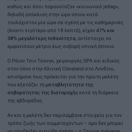
καθώς και όσοι παρουσίαζαν «κοινωνικό jetlag»,
δηλαδή απόκλιση στην ώρα ύπνου κατά
τουλάχιστον μία ώρα σε σχέση με τις καθημερινές
(έναντι λιγότερο από 18 λεπτά), είχαν
47% και
38% μεγαλύτερη πιθανότητα,
αντίστοιχα, να
εμφανίσουν μέτρια έως σοβαρή υπνική άπνοια.
Ο Ράιαν Τσιν Τσονγκ, χειρουργός ΩΡΛ και ειδικός
στον ύπνο στην Κλινική Cleveland στο Λονδίνο,
επισήμανε πως πρόκειται για την πρώτη μελέτη
που εξετάζει τη
μεταβλητότητα της
σοβαρότητας της διαταραχής
κατά τη διάρκεια
της εβδομάδας.
Αν και η μελέτη δεν περιλάμβανε στοιχεία για τον
τρόπο ζωής των συμμετεχόντων – άρα δεν μπορεί
να αποδείξει αιτιώδη σχέση – ο Τσονγκ ανέφερε