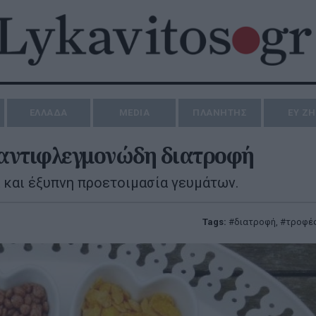
ΕΛΛΑΔΑ
MEDIA
ΠΛΑΝΗΤΗΣ
ΕΥ Ζ
 αντιφλεγμονώδη διατροφή
 και έξυπνη προετοιμασία γευμάτων.
Tags:
διατροφή
,
τροφέ