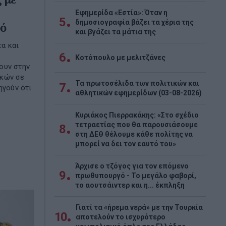
Εφημερίδα «Εστία»: Όταν η
5
δημοσιογραφία βάζει τα χέρια της
ρό
και βγάζει τα μάτια της
α και
6
Κοτόπουλο με μελιτζάνες
ουν στην
γκών σε
Τα πρωτοσέλιδα των πολιτικών και
7
ηγούν ότι
αθλητικών εφημερίδων (03-08-2026)
Κυριάκος Πιερρακάκης: «Στο σχέδιο
τετραετίας που θα παρουσιάσουμε
8
στη ΔΕΘ θέλουμε κάθε πολίτης να
μπορεί να δει τον εαυτό του»
Άρχισε ο τζόγος για τον επόμενο
9
πρωθυπουργό - Το μεγάλο φαβορί,
το αουτσάιντερ και η... έκπληξη
Γιατί τα «ήρεμα νερά» με την Τουρκία
10
αποτελούν το ισχυρότερο