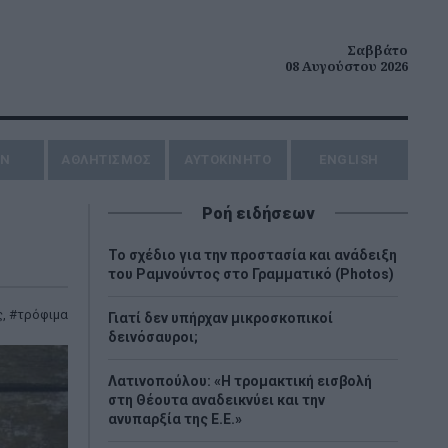
Σαββάτο
08 Αυγούστου 2026
ΗΝ
ΑΘΛΗΤΙΣΜΟΣ
AYTOKINHTO
ENGLISH
Ροή ειδήσεων
Το σχέδιο για την προστασία και ανάδειξη
του Ραμνούντος στο Γραμματικό (Photos)
ς
,
τρόφιμα
Γιατί δεν υπήρχαν μικροσκοπικοί
δεινόσαυροι;
Λατινοπούλου: «Η τρομακτική εισβολή
στη Θέουτα αναδεικνύει και την
ανυπαρξία της Ε.Ε.»