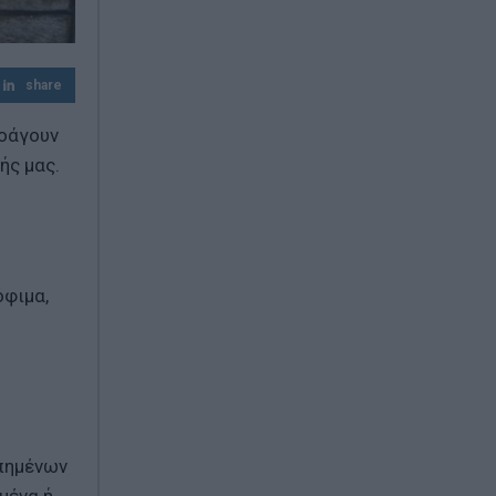
την οικονομική ανάλυση με πολιτική
προπαγάνδα»
share
ροάγουν
ής μας.
όφιμα,
απημένων