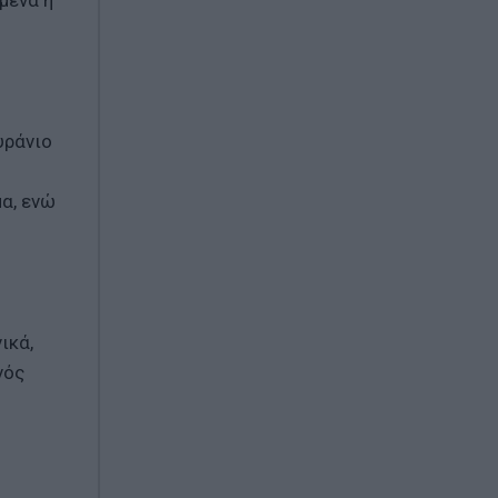
μένα ή
υράνιο
α, ενώ
ικά,
νός