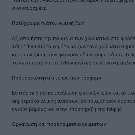
πιάτων και σνακ, φροντίζοντας όμως η πλειοψηφία
συσκευασμένα.
Πολύχρωμο πιάτο, υγιεινή ζωή
Αξιοποιήστε την ποικιλία των χρωμάτων στα φρούτ
τόξο”. Ένα πιάτο γεμάτο με ζωντανά χρώματα σημαί
καταπολέμηση των φλεγμονωδών σωματιδίων. Τα καρ
το λυκοπένιο και οι ανθοκυανίνες σε κόκκινα, μπλε 
Προτεραιότητα στα φυτικά τρόφιμα
Εστιάστε στην κατανάλωση φυτικών ινών και αντιο
δημητριακά ολικής αλέσεως, όσπρια, ξηρούς καρπού
υγιούς βάρους και στην υποστήριξη της πέψης.
Οργάνωση και προετοιμασία γευμάτων