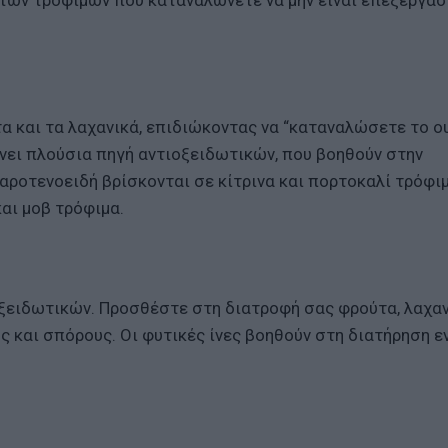
 των τροφίμων που καταναλώνετε να μην είναι επεξεργασ
α και τα λαχανικά, επιδιώκοντας να “καταναλώσετε το ο
νει πλούσια πηγή αντιοξειδωτικών, που βοηθούν στην
οτενοειδή βρίσκονται σε κίτρινα και πορτοκαλί τρόφιμ
και μοβ τρόφιμα.
ξειδωτικών. Προσθέστε στη διατροφή σας φρούτα, λαχαν
ς και σπόρους. Οι φυτικές ίνες βοηθούν στη διατήρηση ε