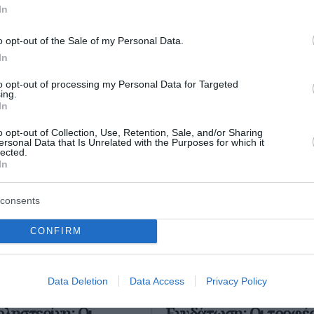
In
ο Lykavitos.gr στο Google News
o opt-out of the Sale of my Personal Data.
ώτοι όλες τις ειδήσεις
In
to opt-out of processing my Personal Data for Targeted
ing.
In
o opt-out of Collection, Use, Retention, Sale, and/or Sharing
ersonal Data that Is Unrelated with the Purposes for which it
lected.
In
consents
CONFIRM
Data Deletion
Data Access
Privacy Policy
ληστερίνη: Οι
Ενυδάτωση: Οι τροφές