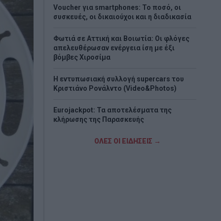
Voucher για smartphones: Το ποσό, οι
συσκευές, οι δικαιούχοι και η διαδικασία
Φωτιά σε Αττική και Βοιωτία: Οι φλόγες
απελευθέρωσαν ενέργεια ίση με έξι
βόμβες Χιροσίμα
H εντυπωσιακή συλλογή supercars του
Κριστιάνο Ρονάλντο (Video&Photos)
Eurojackpot: Τα αποτελέσματα της
κλήρωσης της Παρασκευής
Νέο σχέδιο Πούτιν «βλέπουν» οι ΗΠΑ - Το
ΟΛΕΣ ΟΙ ΕΙΔΗΣΕΙΣ →
σενάριο που τρομάζει το ΝΑΤΟ
Στα «Παραπολιτικά»: Προς 30.000
προσλήψεις - Όλο το σχέδιο του
υπουργείου Εσωτερικών
Σκέρτσος: «ΠΑΣΟΚ και ΕΛΑΣ υποκαθιστούν