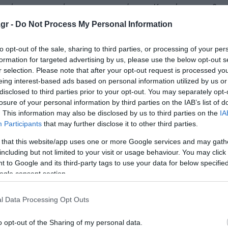
ταγές που μπορείτε να προετοιμάσετε. Κρατώντας τα βασ
ειρασμό των επεξεργασμένων τροφίμων.
gr -
Do Not Process My Personal Information
to opt-out of the sale, sharing to third parties, or processing of your per
formation for targeted advertising by us, please use the below opt-out s
r selection. Please note that after your opt-out request is processed y
ικά που προάγουν την αντιφλεγμονώδη δράση, όπως ο κου
eing interest-based ads based on personal information utilized by us or
νάτε τα ωμέγα-3 λιπαρά οξέα, τα οποία βρίσκονται σε λιπ
disclosed to third parties prior to your opt-out. You may separately opt-
υς.
losure of your personal information by third parties on the IAB’s list of
. This information may also be disclosed by us to third parties on the
IA
Participants
that may further disclose it to other third parties.
ρωμία στο πιάτο μας, και την προετοιμασία των γευμάτω
μας διατροφή σε έναν ισχυρό σύμμαχο κατά της φλεγμονής
 that this website/app uses one or more Google services and may gath
ν μακροπρόθεσμα οφέλη για την υγεία μας.
including but not limited to your visit or usage behaviour. You may click 
 to Google and its third-party tags to use your data for below specifi
ogle consent section.
ατροφή μας
l Data Processing Opt Outs
 τρόφιμα
o opt-out of the Sharing of my personal data.