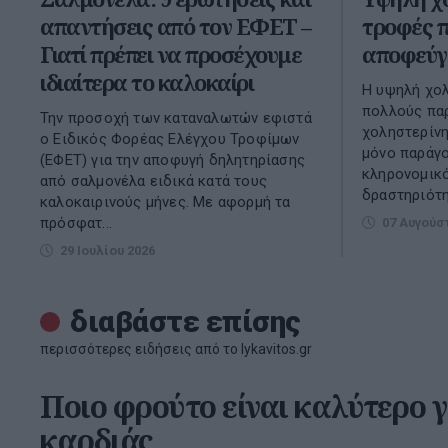
απαντήσεις από τον ΕΦΕΤ –
τροφές π
Γιατί πρέπει να προσέχουμε
αποφεύγ
ιδιαίτερα το καλοκαίρι
Η υψηλή χολ
πολλούς πα
Την προσοχή των καταναλωτών εφιστά
χοληστερίνη
ο Ειδικός Φορέας Ελέγχου Τροφίμων
μόνο παράγον
(ΕΦΕΤ) για την αποφυγή δηλητηρίασης
κληρονομικό
από σαλμονέλα ειδικά κατά τους
δραστηριότητ
καλοκαιρινούς μήνες. Με αφορμή τα
πρόσφατ...
07 Αυγούσ
29 Ιουλίου 2026
διαβάστε επίσης
περισσότερες ειδήσεις από το lykavitos.gr
Ποιο φρούτο είναι καλύτερο γι
καρδιάς