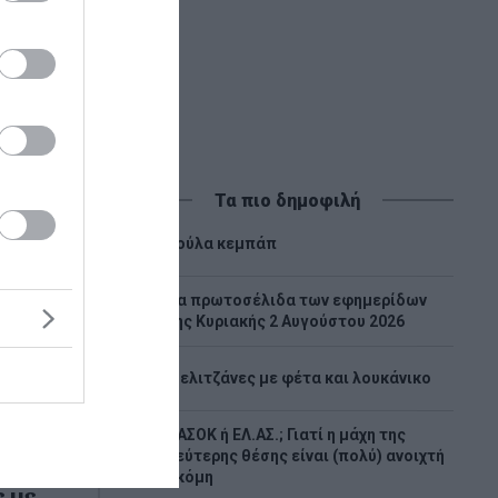
Τα πιο δημοφιλή
1
Λούλα κεμπάπ
Tα πρωτοσέλιδα των εφημερίδων
2
της Κυριακής 2 Αυγούστου 2026
3
Μελιτζάνες με φέτα και λουκάνικο
ΠΑΣΟΚ ή ΕΛ.ΑΣ.; Γιατί η μάχη της
4
δεύτερης θέσης είναι (πολύ) ανοιχτή
ακόμη
 με