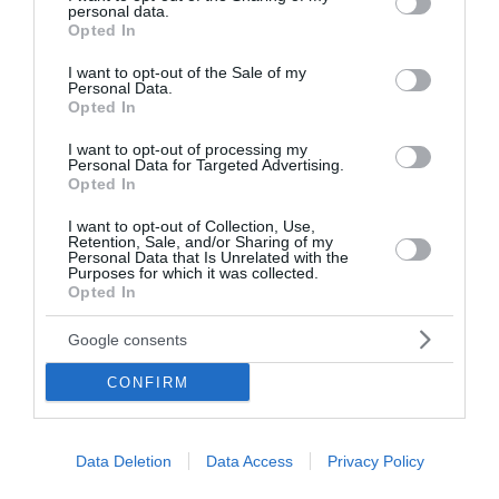
personal data.
2 σκελίδες σκόρδο
grant or deny consent to Google and its third-party tags to
Opted In
use your data for below specified purposes in below Google
consent section.
I want to opt-out of the Sale of my
1/4 φλιτζάνι φρέσκα φύλλα βασιλικού ή δυόσμου
Personal Data.
Opted In
3 κ.σ. μηλόξυδο
I want to opt-out of processing my
Personal Data for Targeted Advertising.
Opted In
1/2 κ.γ. κύμινο τριμμένο
I want to opt-out of Collection, Use,
Retention, Sale, and/or Sharing of my
1 κ.γ. αλάτι
Personal Data that Is Unrelated with the
Purposes for which it was collected.
Opted In
1/2 κ.γ. φρεσκοτριμμένο μαύρο πιπέρι
Google consents
1/2 πιπέρι (προαιρετικά)
CONFIRM
Οδηγίες:
Data Deletion
Data Access
Privacy Policy
Τοποθετήστε όλα τα συστατικά σε ένα μπλέντερ.