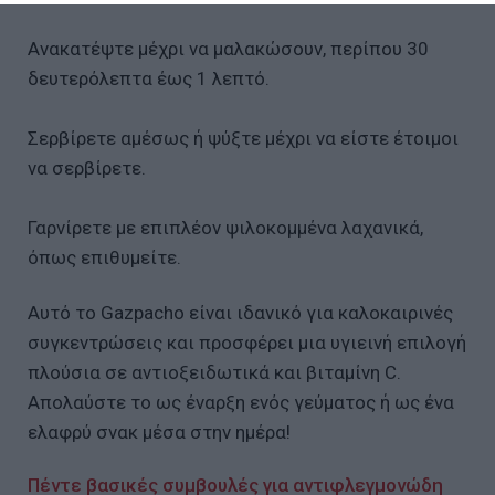
Ανακατέψτε μέχρι να μαλακώσουν, περίπου 30
δευτερόλεπτα έως 1 λεπτό.
Σερβίρετε αμέσως ή ψύξτε μέχρι να είστε έτοιμοι
να σερβίρετε.
Γαρνίρετε με επιπλέον ψιλοκομμένα λαχανικά,
όπως επιθυμείτε.
Αυτό το Gazpacho είναι ιδανικό για καλοκαιρινές
συγκεντρώσεις και προσφέρει μια υγιεινή επιλογή
πλούσια σε αντιοξειδωτικά και βιταμίνη C.
Απολαύστε το ως έναρξη ενός γεύματος ή ως ένα
ελαφρύ σνακ μέσα στην ημέρα!
Πέντε βασικές συμβουλές για αντιφλεγμονώδη