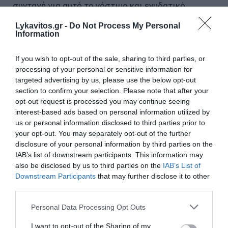
συνταγή για αυτό το νόστιμο και ενυδατικό
ορεκτικό.
Lykavitos.gr -
Do Not Process My Personal
Information
Συστατικά:
If you wish to opt-out of the sale, sharing to third parties, or
processing of your personal or sensitive information for
4 γεμάτα φλιτζάνια φρέσκο καρπούζι, κομμένο σε
targeted advertising by us, please use the below opt-out
κύβους
section to confirm your selection. Please note that after your
opt-out request is processed you may continue seeing
1 κόκκινη πιπεριά, χωρίς το κοτσάνι και τα σπόρια
interest-based ads based on personal information utilized by
us or personal information disclosed to third parties prior to
your opt-out. You may separately opt-out of the further
3 ντομάτες χωρίς τον πυρήνα και κομμένες στη
disclosure of your personal information by third parties on the
μέση
IAB’s list of downstream participants. This information may
also be disclosed by us to third parties on the
IAB’s List of
Downstream Participants
that may further disclose it to other
1 μέτριο αγγούρι, χωρίς τα σπόρια
third parties.
Please note that this website/app uses one or more Google
1 κρεμμύδι
Personal Data Processing Opt Outs
services and may gather and store information including but
not limited to your visit or usage behaviour. You may click to
I want to opt-out of the Sharing of my