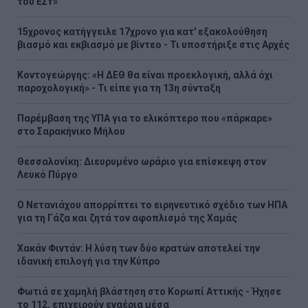
του ΕΣΥ»
15χρονος κατήγγειλε 17χρονο για κατ' εξακολούθηση
βιασμό και εκβιασμό με βίντεο - Τι υποστήριξε στις Αρχές
Κοντογεώργης: «Η ΔΕΘ θα είναι προεκλογική, αλλά όχι
παροχολογική» - Τι είπε για τη 13η σύνταξη
Παρέμβαση της ΥΠΑ για το ελικόπτερο που «πάρκαρε»
στο Σαρακήνικο Μήλου
Θεσσαλονίκη: Διευρυμένο ωράριο για επίσκεψη στον
Λευκό Πύργο
Ο Νετανιάχου απορρίπτει το ειρηνευτικό σχέδιο των ΗΠΑ
για τη Γάζα και ζητά τον αφοπλισμό της Χαμάς
Χακάν Φιντάν: Η λύση των δύο κρατών αποτελεί την
ιδανική επιλογή για την Κύπρο
Φωτιά σε χαμηλή βλάστηση στο Κορωπί Αττικής - Ήχησε
το 112, επιχειρούν εναέρια μέσα