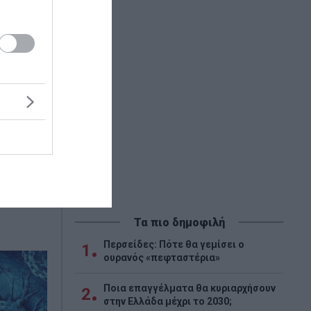
ους σε
Τα πιο δημοφιλή
Περσείδες: Πότε θα γεμίσει ο
1
ουρανός «πεφταστέρια»
Ποια επαγγέλματα θα κυριαρχήσουν
2
στην Ελλάδα μέχρι το 2030;