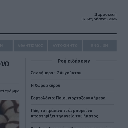
Παρασκευή
07 Αυγούστου 2026
ΗΝ
ΑΘΛΗΤΙΣΜΟΣ
AYTOKINHTO
ENGLISH
όνο
Ροή ειδήσεων
Σαν σήμερα - 7 Αυγούστου
Η Χώρα Σκύρου
ινά τρόφιμα
Εορτολόγιο: Ποιοι γιορτάζουν σήμερα
Πώς το πράσινο τσάι μπορεί να
υποστηρίξει την υγεία του ήπατος