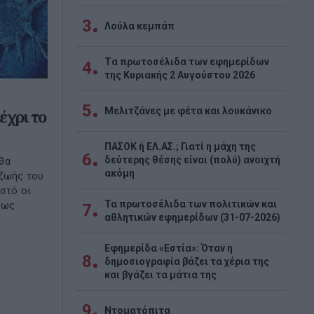
3
Λούλα κεμπάπ
Tα πρωτοσέλιδα των εφημερίδων
4
της Κυριακής 2 Αυγούστου 2026
5
Μελιτζάνες με φέτα και λουκάνικο
έχρι το
ΠΑΣΟΚ ή ΕΛ.ΑΣ.; Γιατί η μάχη της
6
δεύτερης θέσης είναι (πολύ) ανοιχτή
θα
ακόμη
 ζωής του
αστό οι
Τα πρωτοσέλιδα των πολιτικών και
ίως
7
αθλητικών εφημερίδων (31-07-2026)
Εφημερίδα «Εστία»: Όταν η
8
δημοσιογραφία βάζει τα χέρια της
και βγάζει τα μάτια της
9
Ντοματόπιτα