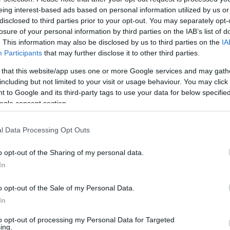
eing interest-based ads based on personal information utilized by us or
ήταν το 2021 οι αιτίες των περισσότερων θανάτων εξαιτ
disclosed to third parties prior to your opt-out. You may separately opt-
 στις ουσίες αυτές αυξάνει τον κίνδυνο καρδιαγγειακών 
losure of your personal information by third parties on the IAB’s list of
. This information may also be disclosed by us to third parties on the
IA
Participants
that may further disclose it to other third parties.
ονται στην κατανάλωση ανθυγιεινών τροφίμων όχι μόνο επ
 that this website/app uses one or more Google services and may gath
ής, που αυξάνει τους κινδύνους μόλυνσης, και εξαιτίας τ
including but not limited to your visit or usage behaviour. You may click 
 to Google and its third-party tags to use your data for below specifi
ις πιο δύσκολο να αντιμετωπιστούν», σημείωσε η Γιούκι 
ogle consent section.
φάλεια των τροφίμων.
l Data Processing Opt Outs
γκόσμιος Οργανισμός Υγείας, μέρος του συστήματος του Ο
ν κατανάλωση μολυσμένων τροφίμων προκαλούν απολεσθέν
o opt-out of the Sharing of my personal data.
647 δισεκατομμυρίων δολαρίων.
In
ανησυχία για τη δημόσια υγεία, όμως μέχρι τώρα, δεν εί
o opt-out of the Sale of my Personal Data.
ικονομικού κόστους τους. Αυτές οι νέες εκτιμήσεις αλλά
In
to opt-out of processing my Personal Data for Targeted
ing.