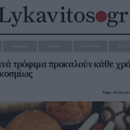
ΕΛΛΑΔΑ
MEDIA
ΠΛΑΝΗΤΗΣ
ΕΥ Ζ
ινά τρόφιμα προκαλούν κάθε χρ
γκοσμίως
Tags:
ανθυγιε