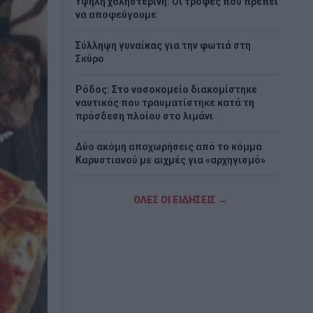
Υψηλή χοληστερίνη: Οι τροφές που πρέπει
να αποφεύγουμε
Σύλληψη γυναίκας για την φωτιά στη
Σκύρο
Ρόδος: Στο νοσοκομείο διακομίστηκε
ναυτικός που τραυματίστηκε κατά τη
πρόσδεση πλοίου στο λιμάνι
Δύο ακόμη αποχωρήσεις από το κόμμα
Καρυστιανού με αιχμές για «αρχηγισμό»
Δυσκόλεψε η πρόκριση για τον ΠΑΟΚ –
ΟΛΕΣ ΟΙ ΕΙΔΗΣΕΙΣ →
Ήττα 1-0 από την Άντερλεχτ στην Τούμπα
Τραγωδία στη Marfin: Έφτασε στην
Ελλάδα η 46χρονη κατηγορούμενη που
είχε συλληφθεί στο Λονδίνο