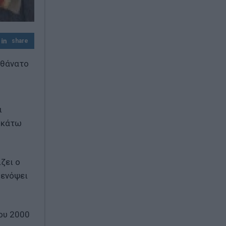
share
 θάνατο
ι
ά κάτω
ζει ο
 ενόψει
ου 2000