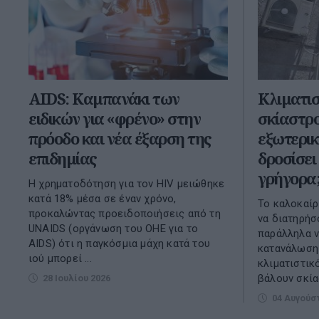
AIDS: Καμπανάκι των
Κλιματισ
ειδικών για «φρένο» στην
σκίαστρο
πρόοδο και νέα έξαρση της
εξωτερικ
επιδημίας
δροσίσει 
γρήγορα
Η χρηματοδότηση για τον HIV μειώθηκε
κατά 18% μέσα σε έναν χρόνο,
Το καλοκαίρ
προκαλώντας προειδοποιήσεις από τη
να διατηρήσ
UNAIDS (οργάνωση του ΟΗΕ για το
παράλληλα ν
AIDS) ότι η παγκόσμια μάχη κατά του
κατανάλωση
ιού μπορεί ...
κλιματιστικ
βάλουν σκίασ
28 Ιουλίου 2026
04 Αυγούσ