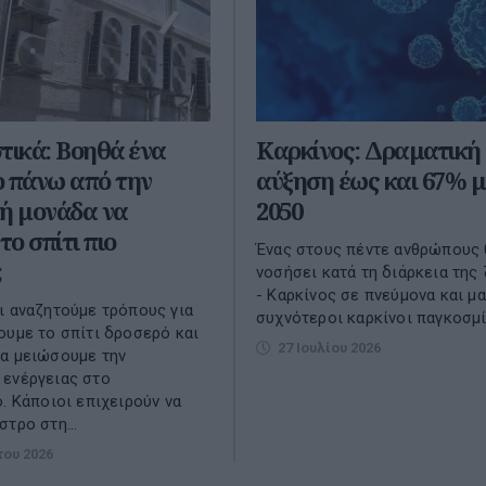
τικά: Βοηθά ένα
Καρκίνος: Δραματική
 πάνω από την
αύξηση έως και 67% μ
ή μονάδα να
2050
το σπίτι πιο
Ένας στους πέντε ανθρώπους 
;
νοσήσει κατά τη διάρκεια της
- Καρκίνος σε πνεύμονα και μ
ι αναζητούμε τρόπους για
συχνότεροι καρκίνοι παγκοσμ
ουμε το σπίτι δροσερό και
27 Ιουλίου 2026
α μειώσουμε την
 ενέργειας στο
ό. Κάποιοι επιχειρούν να
τρο στη...
του 2026