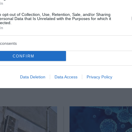
In
ία του εντέρου
o opt-out of Collection, Use, Retention, Sale, and/or Sharing
ένα τρικ; - Φάρμακο εξαφάνισε πλήρως καρκινικούς όγκ
ersonal Data that Is Unrelated with the Purposes for which it
lected.
In
τωπίσετε το λίπος στο συκώτι
consents
ο Lykavitos.gr στο Google News
CONFIRM
ώτοι όλες τις ειδήσεις
Data Deletion
Data Access
Privacy Policy