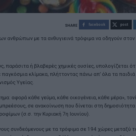
facebook
post
των ανθρώπων με τα ανθυγιεινά τρόφιμα να οδηγούν στον
ύς, παράσιτα ή βλαβερές χημικές ουσίες, υπολογίζεται ότ
 παγκόσμια κλίμακα, πλήττοντας πάνω απ’ όλα τα παιδι
νισμός Υγείας.
μα: αφορά κάθε γεύμα, κάθε οικογένεια, κάθε μέρα», τονί
εμπρεέσους, σε ανακοίνωση που δίνεται στη δημοσιότητα
οφίμων (σ.σ. την Κυριακή 7η Ιουνίου).
νους συνδεόμενους με τα τρόφιμα σε 194 χώρες μεταξύ τ