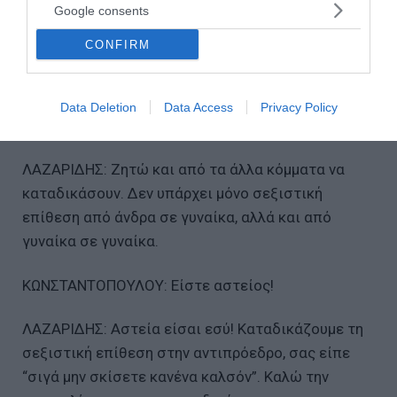
Google consents
ΚΩΝΣΤΑΝΤΟΠΟΥΛΟΥ: Έχει ολομέλεια
CONFIRM
ταυτοχρόνως! Αφήστε τα αυτά, αφήστε την
κάλυψη, είστε εμπλεκόμενη!
Data Deletion
Data Access
Privacy Policy
ΣΥΡΕΓΓΕΛΑ: Είστε συκοφάντισσα.
ΛΑΖΑΡΙΔΗΣ: Ζητώ και από τα άλλα κόμματα να
καταδικάσουν. Δεν υπάρχει μόνο σεξιστική
επίθεση από άνδρα σε γυναίκα, αλλά και από
γυναίκα σε γυναίκα.
ΚΩΝΣΤΑΝΤΟΠΟΥΛΟΥ: Είστε αστείος!
ΛΑΖΑΡΙΔΗΣ: Αστεία είσαι εσύ! Καταδικάζουμε τη
σεξιστική επίθεση στην αντιπρόεδρο, σας είπε
“σιγά μην σκίσετε κανένα καλσόν”. Καλώ την