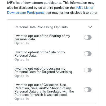
Στα γηρατειά θα το κόψω;
IAB’s list of downstream participants. This information may
also be disclosed by us to third parties on the
IAB’s List of
ΜΠΑΡΚΑΣ: Δεν καταλαβαίνω κρητικά εγώ, να τα
Downstream Participants
that may further disclose it to other
third parties.
λέτε σωστά.
Please note that this website/app uses one or more Google
Personal Data Processing Opt Outs
ΞΥΛΟΥΡΗΣ: Να κάνω μετάφραση; Λάθος τα λέω;
services and may gather and store information including but
not limited to your visit or usage behaviour. You may click to
I want to opt-out of the Sharing of my
personal data.
grant or deny consent to Google and its third-party tags to
ΜΠΑΡΚΑΣ: Να τα λέτε θέλω κύριε
Opted In
use your data for below specified purposes in below Google
consent section.
I want to opt-out of the Sale of my
ΣΥΡΕΓΓΕΛΑ: Στον πληθυντικό
Personal Data.
Opted In
ΚΩΝΣΤΑΝΤΟΠΟΥΛΟΥ: Προσέξτε μη σκίσετε κανένα
I want to opt-out of processing my
καλσόν κ. Συρεγγέλα. Αντί να τον ανακαλέσετε
Personal Data for Targeted Advertising.
Opted In
στην τάξη. Σας μιλάει έτσι και εσείς τον
χαϊδεύετε!
I want to opt-out of Collection, Use,
Retention, Sale, and/or Sharing of my
Personal Data that Is Unrelated with the
Purposes for which it was collected.
ΣΥΡΕΓΓΕΛΑ: Εάν θέλετε να μιλήσετε στο
Opted In
τηλέφωνο, βγείτε έξω!