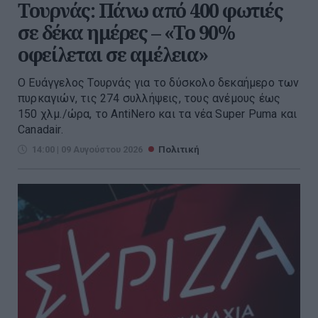
Τουρνάς: Πάνω από 400 φωτιές
σε δέκα ημέρες – «Το 90%
οφείλεται σε αμέλεια»
Ο Ευάγγελος Τουρνάς για το δύσκολο δεκαήμερο των
πυρκαγιών, τις 274 συλλήψεις, τους ανέμους έως
150 χλμ./ώρα, το AntiNero και τα νέα Super Puma και
Canadair.
14:00 | 09 Αυγούστου 2026
Πολιτική