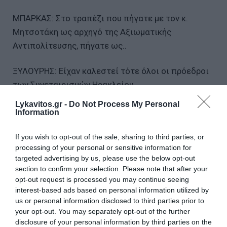
ΜΠΑΡΚΑΣ: Στο τραπέζι που πήγατε με τον κ.
Μητσοτάκη ως αρχηγό της Αξιωματικής
Αντιπολίτευσης, πήγατε ως..
ΞΥΛΟΥΡΗΣ: Είχαν καλεστεί τότε όλοι οι πρόεδροι
των Συνεταιρισμών Ηρακλείου.
Lykavitos.gr -
Do Not Process My Personal
ΜΠΑΡΚΑΣ: Παρακαλώ;
Information
ΞΥΛΟΥΡΗΣ: Ναι, είπα.
If you wish to opt-out of the sale, sharing to third parties, or
processing of your personal or sensitive information for
targeted advertising by us, please use the below opt-out
ΜΠΑΡΚΑΣ: Στο μικρόφωνο κύριε μάρτυρα! Δεν
section to confirm your selection. Please note that after your
ακούγεστε κύριε, το λέτε μέσα από το μουστάκι
opt-out request is processed you may continue seeing
σας!
interest-based ads based on personal information utilized by
us or personal information disclosed to third parties prior to
your opt-out. You may separately opt-out of the further
ΞΥΛΟΥΡΗΣ: Ίντα να κάνω, θα κόψω το μουστάκι;
disclosure of your personal information by third parties on the