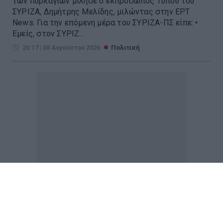
των πυρκαγιών μίλησε ο εκπρόσωπος Τύπου του
ΣΥΡΙΖΑ, Δημήτρης Μελίδης, μιλώντας στην ΕΡΤ
Νews. Για την επόμενη μέρα του ΣΥΡΙΖΑ-ΠΣ είπε: •
Εμείς, στον ΣΥΡΙΖ...
20:17 | 08 Αυγούστου 2026
Πολιτική