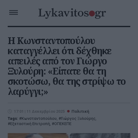
Η Κωνσταντοπούλου
καταγγέλλει ότι δέχθηκε
απειλές από τον Γιώργο
Ξυλούρη: «Είπατε θα τη
σκοτώσω, θα της στρίψω το
λαρύγγι;»
17:01 | 11 Δεκεμβρίου 2025
Πολιτική
Tags:
Κωνσταντοπούλου
,
Γιώργος Ξυλούρης
,
Εξεταστική Επιτροπή
,
ΟΠΕΚΕΠΕ