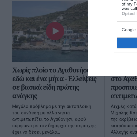
of my P
was col
Opted 
Google 
Χωρίς πλοίο το Αγαθονήσι
Κατρίνης
εδώ και ένα μήνα - Ελλείψεις
στο Αγαθ
σε βασικά είδη πρώτης
προσποιε
ανάγκης
αντιμετω
Μεγάλο πρόβλημα με την ακτοπλοϊκή
Αιχμές κατά
του σύνδεση με άλλα νησιά
Μιχάλης Κατ
αντιμετωπίζει το Αγαθονήσι, αφού
της ακρίβει
σύμφωνα με τον δήμαρχο της περιοχής,
εκπρόσωπος
έχει να δέσει μεγάλο...
Αλλαγής αναφ