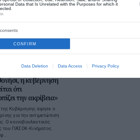
ersonal Data that Is Unrelated with the Purposes for which it
lected.
In
consents
CONFIRM
Data Deletion
Data Access
Privacy Policy
: «Με ένα πρόστιμο
ονήσι, η κυβέρνηση
ίται ότι
πίζει την ακρίβεια»
 της Κυβέρνησης άφησε ο
ρίνης για την αντιμετώπιση
ας. Ο κοινοβουλευτικός
 του ΠΑΣΟΚ-Κινήματος
...