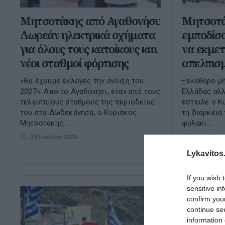
Μητσοτάκης από Αγαθονήσι:
Μητσοτά
Δωρεάν ηλεκτρικά οχήματα
εμποδίσο
για όλους τους κατοίκους και
να εκμετ
νέοι σταθμοί φόρτισης
απελπισ
«Θα έχουμε εκλογές την άνοιξη του
Ξεκάθαρο μή
2027». Από το Αγαθονήσι, έναν από τους
Ελλάδας αλλ
τελευταίους σταθμούς της περιοδείας
έστειλε ο Κ
του στα Δωδεκάνησα, ο Κυριάκος
τη διάρκεια
Μητσοτάκης...
φυλάκι...
29 Ιουλίου 2026
29 Ιουλίου
Lykavitos.
If you wish 
sensitive in
confirm you
continue se
information 