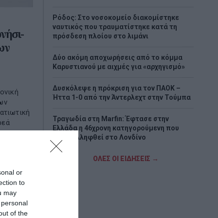
Ρόδος: Στο νοσοκομείο διακομίστηκε
ναυτικός που τραυματίστηκε κατά τη
νήσι-
πρόσδεση πλοίου στο λιμάνι
ων
Δύο ακόμη αποχωρήσεις από το κόμμα
Καρυστιανού με αιχμές για «αρχηγισμό»
Δυσκόλεψε η πρόκριση για τον ΠΑΟΚ –
ρονική
Ήττα 1-0 από την Άντερλεχτ στην Τούμπα
ων
ρατιωτική
Τραγωδία στη Marfin: Έφτασε στην
ρεά
Ελλάδα η 46χρονη κατηγορούμενη που
είχε συλληφθεί στο Λονδίνο
Τζόκερ: Η κλήρωση της Πέμπτης - Οι
ΟΛΕΣ ΟΙ ΕΙΔΗΣΕΙΣ →
τυχεροί αριθμοί
sonal or
ection to
Πέθανε το λευκό κουτάβι που είχε γίνει
ou may
μέλος αγέλης λύκων
 personal
out of the