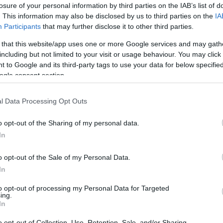
losure of your personal information by third parties on the IAB’s list of
. This information may also be disclosed by us to third parties on the
IA
Participants
that may further disclose it to other third parties.
 that this website/app uses one or more Google services and may gath
including but not limited to your visit or usage behaviour. You may click 
 to Google and its third-party tags to use your data for below specifi
... Μίνι ναυμαχία
Διάσωση 11 αλλοδαπ
ogle consent section.
ονήσι - Το λιμενικό
ανατολικά του Αγαθο
 τουρκικά αλιευτικά
l Data Processing Opt Outs
Επιχείρηση εντοπισμού και δ
δοποιητικές βολές
11 αλλοδαπών πραγματοποιήθ
o opt-out of the Sharing of my personal data.
σήμερα από στελέχη του Λιμε
σόδιο έγινε το βράδυ της
In
θαλάσσια περιοχή ανατολικά 
εσα σε σκάφη του
Αγαθονησίου. Τ...
αι τουρκικά αλιευτικά που
o opt-out of the Sale of my Personal Data.
19 Ιουλίου 2025
τός των Ελληνικών
In
των, στην...
to opt-out of processing my Personal Data for Targeted
ίου 2025
ing.
In
o opt-out of Collection, Use, Retention, Sale, and/or Sharing