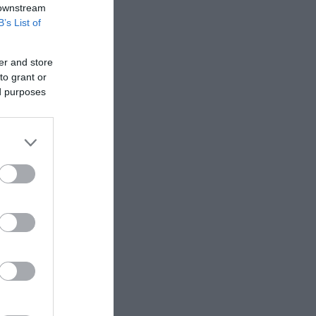
Τεχεράνη: Πιθανός ο αποκλεισμός των
 downstream
Στενών του Ορμούζ για «εχθρικά» πλοία –
B’s List of
Σκέψεις για επιβολή προστίμων έως 20%
του φορτίου
er and store
to grant or
ed purposes
ών
νησίου
ιάσωσης
ηκε
νικού στη
του