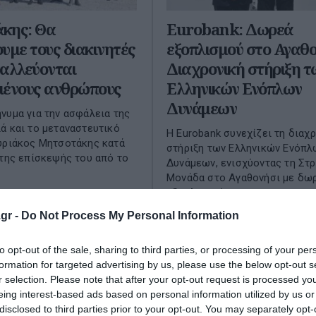
κης: Θα
Eurobank: Δωρεά
υμε τους διακινητές
εξοπλισμού στο Αγαθο
αλλεύονται
Διαχρονική στήριξη τ
μένους ανθρώπους
Ελληνικών Ενόπλων
Δυνάμεων
νυμα για την ασφάλεια της
ά και το μεταναστευτικό
Η Eurobank συνεχίζει τη διαχ
υριάκος Μητσοτάκης κατά
στήριξη των Ελληνικών Ενόπλ
 της επίσκεψής του από το
Δυνάμεων, ενισχύοντας τη Στ
Μονάδα στο Αγαθονήσι με δω
εξοπλισμού για το ...
 2026
18 Μαΐου 2026
gr -
Do Not Process My Personal Information
to opt-out of the sale, sharing to third parties, or processing of your per
formation for targeted advertising by us, please use the below opt-out s
r selection. Please note that after your opt-out request is processed y
eing interest-based ads based on personal information utilized by us or
disclosed to third parties prior to your opt-out. You may separately opt-