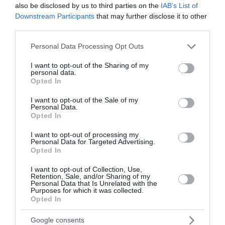
also be disclosed by us to third parties on the
IAB’s List of
Το Φεστιβάλ Δελφών «Το Λάλον Ύδωρ» είναι η πιο
Downstream Participants
that may further disclose it to other
σημαντική δραστηριότητα του Δικτύου Δελφών και
third parties.
αποτελεί πρωτοβουλία του Δήμου Δελφών, του Δήμου
Δωρίδας...
Please note that this website/app uses one or more Google
Personal Data Processing Opt Outs
01 Ιουλίου 2025
services and may gather and store information including but
not limited to your visit or usage behaviour. You may click to
I want to opt-out of the Sharing of my
personal data.
grant or deny consent to Google and its third-party tags to
Opted In
use your data for below specified purposes in below Google
consent section.
I want to opt-out of the Sale of my
Personal Data.
Opted In
I want to opt-out of processing my
Personal Data for Targeted Advertising.
Opted In
I want to opt-out of Collection, Use,
Retention, Sale, and/or Sharing of my
Personal Data that Is Unrelated with the
Purposes for which it was collected.
Opted In
Google consents