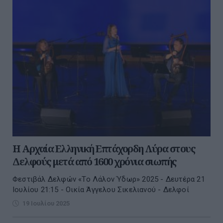
Η Αρχαία Ελληνική Επτάχορδη Λύρα στους
Δελφούς μετά από 1600 χρόνια σιωπής
Φεστιβάλ Δελφών «To Λάλον Ύδωρ» 2025 - Δευτέρα 21
Ιουλίου 21:15 - Οικία Άγγελου Σικελιανού - Δελφοί
19 Ιουλίου 2025