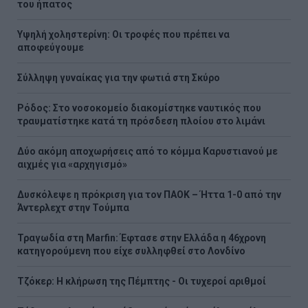
του ήπατος
Υψηλή χοληστερίνη: Οι τροφές που πρέπει να
αποφεύγουμε
Σύλληψη γυναίκας για την φωτιά στη Σκύρο
Ρόδος: Στο νοσοκομείο διακομίστηκε ναυτικός που
τραυματίστηκε κατά τη πρόσδεση πλοίου στο λιμάνι
Δύο ακόμη αποχωρήσεις από το κόμμα Καρυστιανού με
αιχμές για «αρχηγισμό»
Δυσκόλεψε η πρόκριση για τον ΠΑΟΚ – Ήττα 1-0 από την
Άντερλεχτ στην Τούμπα
Τραγωδία στη Marfin: Έφτασε στην Ελλάδα η 46χρονη
κατηγορούμενη που είχε συλληφθεί στο Λονδίνο
Τζόκερ: Η κλήρωση της Πέμπτης - Οι τυχεροί αριθμοί