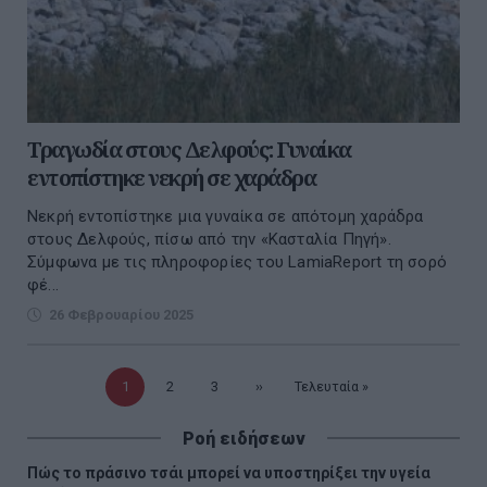
Τραγωδία στους Δελφούς: Γυναίκα
εντοπίστηκε νεκρή σε χαράδρα
Νεκρή εντοπίστηκε μια γυναίκα σε απότομη χαράδρα
στους Δελφούς, πίσω από την «Κασταλία Πηγή».
Σύμφωνα με τις πληροφορίες του LamiaReport τη σορό
φέ...
26 Φεβρουαρίου 2025
Τρέχουσα
1
Σελίδα
2
Σελίδα
3
Επόμενη
››
Τελευταία
Τελευταία »
σελίδα
σελίδα
σελίδα
Ροή ειδήσεων
Πώς το πράσινο τσάι μπορεί να υποστηρίξει την υγεία