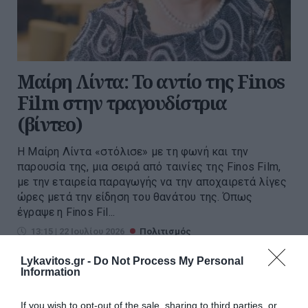
Μαίρη Λίντα: Το αντίο της Finos
Film στην τραγουδίστρια
(βίντεο)
Η Μαίρη Λίντα «στόλισε» με τη φωνή και την
παρουσία της, μια σειρά από ταινίες της Finos Film,
με την εταιρεία παραγωγής να την αποχαιρετά λίγες
ώρες μετά την είδηση του θανάτου της. Όπως
έγραψε η Finos Fil...
13:15 | 22 Ιουλίου 2026
Πολιτισμός
Lykavitos.gr -
Do Not Process My Personal
Information
If you wish to opt-out of the sale, sharing to third parties, or