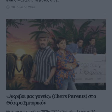
ενώ ο Μανώλης Μητσιάς απή...
28 Ιουλίου 2026
«Ακριβοί μας γονείς» (Chers Parents) στο
Θέατρο Εμπορικόν
Θεατρική περίοδος 2026-2027 / Έναρξη: Τετάρτη 14