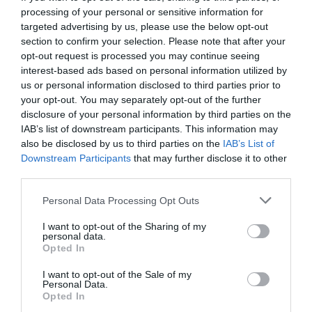
processing of your personal or sensitive information for
targeted advertising by us, please use the below opt-out
section to confirm your selection. Please note that after your
opt-out request is processed you may continue seeing
interest-based ads based on personal information utilized by
us or personal information disclosed to third parties prior to
your opt-out. You may separately opt-out of the further
disclosure of your personal information by third parties on the
IAB’s list of downstream participants. This information may
also be disclosed by us to third parties on the
IAB’s List of
Downstream Participants
that may further disclose it to other
«Το Κιβώτιο» του Άρη
third parties.
Αλεξάνδρου στο studio
Please note that this website/app uses one or more Google
Personal Data Processing Opt Outs
Μαυρομιχάλη
services and may gather and store information including but
not limited to your visit or usage behaviour. You may click to
I want to opt-out of the Sharing of my
personal data.
grant or deny consent to Google and its third-party tags to
11η Χρονιά / 11 τελευταίες παραστάσεις / Από 9
Opted In
use your data for below specified purposes in below Google
Οκτωβρίου / Προνομιακή τιμή προπώλησης μόνο 11
consent section.
I want to opt-out of the Sale of my
ευρώ για όλες τις παραστάσεις
Personal Data.
01:00 | 06 Αυγούστου 2026
Πολιτισμός
Opted In