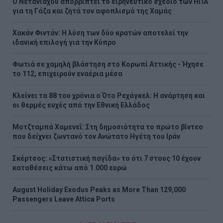
Ο Νετανιάχου απορρίπτει το ειρηνευτικό σχέδιο των ΗΠΑ
για τη Γάζα και ζητά τον αφοπλισμό της Χαμάς
Χακάν Φιντάν: Η λύση των δύο κρατών αποτελεί την
ιδανική επιλογή για την Κύπρο
Φωτιά σε χαμηλή βλάστηση στο Κορωπί Αττικής - Ήχησε
το 112, επιχειρούν εναέρια μέσα
Κλείνει τα 88 του χρόνια ο Ότο Ρεχάγκελ: Η ανάρτηση και
οι θερμές ευχές από την Εθνική Ελλάδος
Μοτζταμπά Χαμενεΐ: Στη δημοσιότητα το πρώτο βίντεο
που δείχνει ζωντανό τον Ανώτατο Ηγέτη του Ιράν
Σκέρτσος: «Στατιστική παγίδα» το ότι 7 στους 10 έχουν
καταθέσεις κάτω από 1.000 ευρώ
August Holiday Exodus Peaks as More Than 129,000
Passengers Leave Attica Ports