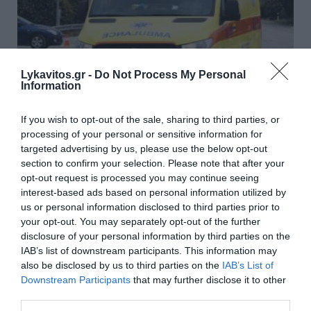
Lykavitos.gr -
Do Not Process My Personal
Information
If you wish to opt-out of the sale, sharing to third parties, or
Τραγωδία στην Κορινθία - Νεκρή βρέθηκε
processing of your personal or sensitive information for
targeted advertising by us, please use the below opt-out
19χρονη φοιτήτρια από τα Ιωάννινα
section to confirm your selection. Please note that after your
Βαρύτατο πένθος έχει προκαλέσει στην οικογένεια μιας
opt-out request is processed you may continue seeing
19χρονη φοιτήτριας από τα Ιωάννινα ο ξαφνικός θάνατός
interest-based ads based on personal information utilized by
της. Η κοπέλα διέμενε με την οικογένειά ...
us or personal information disclosed to third parties prior to
your opt-out. You may separately opt-out of the further
08 Απριλίου 2025
disclosure of your personal information by third parties on the
IAB’s list of downstream participants. This information may
also be disclosed by us to third parties on the
IAB’s List of
Downstream Participants
that may further disclose it to other
third parties.