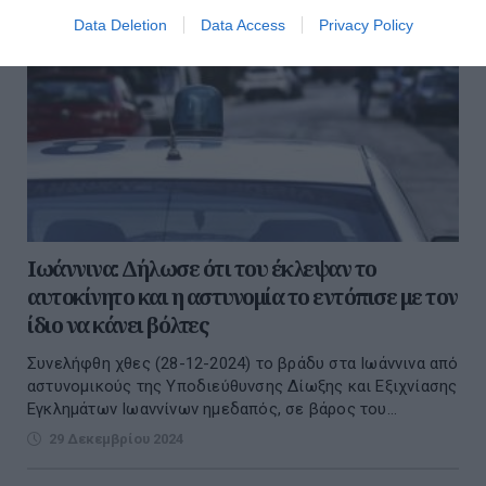
Data Deletion
Data Access
Privacy Policy
Ιωάννινα: Δήλωσε ότι του έκλεψαν το
αυτοκίνητο και η αστυνομία το εντόπισε με τον
ίδιο να κάνει βόλτες
Συνελήφθη χθες (28-12-2024) το βράδυ στα Ιωάννινα από
αστυνομικούς της Υποδιεύθυνσης Δίωξης και Εξιχνίασης
Εγκλημάτων Ιωαννίνων ημεδαπός, σε βάρος του...
29 Δεκεμβρίου 2024