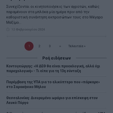
Συνεχίζονται οι κινητοποιήσεις των αγροτών, καθώς
παραμένουν στα μπλόκα μία ημέρα πριν από την
καθοριστική συνάντηση εκπροσώπων τους στο Μέγαρο
Μαξίμο...
12 Φεβρουαρίου 2024
Τρέχουσα
1
Σελίδα
2
Σελίδα
3
Επόμενη
››
Τελευταία
Τελευταία »
σελίδα
σελίδα
σελίδα
Ροή ειδήσεων
Κοντογεώργης: «Η ΔΕΘ θα είναι προεκλογική, αλλά όχι
παροχολογική» - Τι είπε για τη 13η σύνταξη
Παρέμβαση της ΥΠΑ για το ελικόπτερο που «πάρκαρε»
στο Σαρακήνικο Μήλου
Θεσσαλονίκη: Διευρυμένο ωράριο για επίσκεψη στον
Λευκό Πύργο