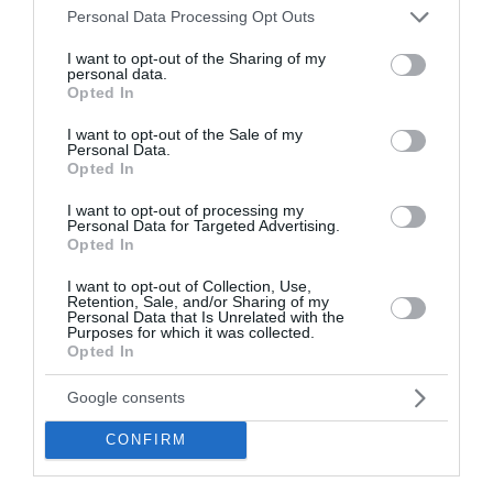
Please note that this website/app uses one or more Google
Personal Data Processing Opt Outs
services and may gather and store information including but
not limited to your visit or usage behaviour. You may click to
I want to opt-out of the Sharing of my
personal data.
grant or deny consent to Google and its third-party tags to
Opted In
use your data for below specified purposes in below Google
consent section.
I want to opt-out of the Sale of my
Personal Data.
Opted In
I want to opt-out of processing my
Personal Data for Targeted Advertising.
Opted In
Mήνυμα ενότητας Τασούλα από τα Γιάννενα
I want to opt-out of Collection, Use,
Μήνυμα ενότητας έστειλε από τα Γιάννενα ο νεοκλεγείς
Retention, Sale, and/or Sharing of my
Personal Data that Is Unrelated with the
Πρόεδρος της Δημοκρατίας, Κωνσταντίνος Τασούλας. Ο
Purposes for which it was collected.
νέος Πρόεδρος της Δημοκρατίας παρέστη στις επε...
Opted In
21 Φεβρουαρίου 2025
Google consents
CONFIRM