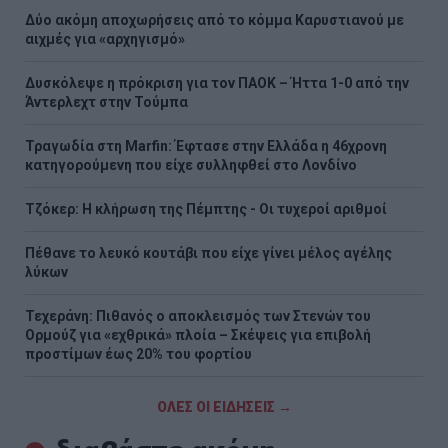
Δύο ακόμη αποχωρήσεις από το κόμμα Καρυστιανού με
αιχμές για «αρχηγισμό»
Δυσκόλεψε η πρόκριση για τον ΠΑΟΚ – Ήττα 1-0 από την
Άντερλεχτ στην Τούμπα
Τραγωδία στη Marfin: Έφτασε στην Ελλάδα η 46χρονη
κατηγορούμενη που είχε συλληφθεί στο Λονδίνο
Τζόκερ: Η κλήρωση της Πέμπτης - Οι τυχεροί αριθμοί
Πέθανε το λευκό κουτάβι που είχε γίνει μέλος αγέλης
λύκων
Τεχεράνη: Πιθανός ο αποκλεισμός των Στενών του
Ορμούζ για «εχθρικά» πλοία – Σκέψεις για επιβολή
προστίμων έως 20% του φορτίου
ΟΛΕΣ ΟΙ ΕΙΔΗΣΕΙΣ →