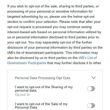
If you wish to opt-out of the sale, sharing to third parties, or
26 Ιουλίου 2026
processing of your personal or sensitive information for
targeted advertising by us, please use the below opt-out
section to confirm your selection. Please note that after your
opt-out request is processed you may continue seeing
interest-based ads based on personal information utilized by
us or personal information disclosed to third parties prior to
your opt-out. You may separately opt-out of the further
disclosure of your personal information by third parties on the
IAB’s list of downstream participants. This information may
also be disclosed by us to third parties on the
IAB’s List of
Downstream Participants
that may further disclose it to other
third parties.
Please note that this website/app uses one or more Google
Personal Data Processing Opt Outs
services and may gather and store information including but
not limited to your visit or usage behaviour. You may click to
I want to opt-out of the Sharing of my
personal data.
grant or deny consent to Google and its third-party tags to
H Σκιάθος
Opted In
use your data for below specified purposes in below Google
Η Σκιάθος ανήκει στο νησιωτικό σύμπλεγμα των
consent section.
I want to opt-out of the Sale of my
Σποράδων και έχει πληθυσμό 5.802 κατοίκους. Απέχει
Personal Data.