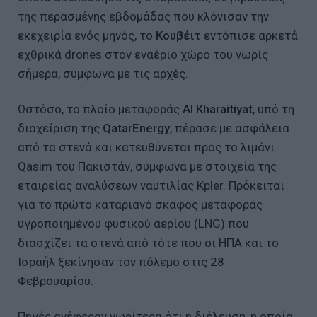
της περασμένης εβδομάδας που κλόνισαν την
εκεχειρία ενός μηνός, το
Κουβέιτ
εντόπισε αρκετά
εχθρικά drones στον εναέριο χώρο του νωρίς
σήμερα, σύμφωνα με τις αρχές.
Ωστόσο, το πλοίο μεταφοράς
Al Kharaitiyat
, υπό τη
διαχείριση της
QatarEnergy
, πέρασε με ασφάλεια
από τα στενά και κατευθύνεται προς το λιμάνι
Qasim του Πακιστάν, σύμφωνα με στοιχεία της
εταιρείας αναλύσεων ναυτιλίας Kpler. Πρόκειται
για το πρώτο καταριανό σκάφος μεταφοράς
υγροποιημένου φυσικού αερίου (LNG) που
διασχίζει τα στενά από τότε που οι ΗΠΑ και το
Ισραήλ ξεκίνησαν τον πόλεμο στις 28
Φεβρουαρίου.
Πηγές ανέφεραν νωρίτερα ότι η διέλευση, η οποία