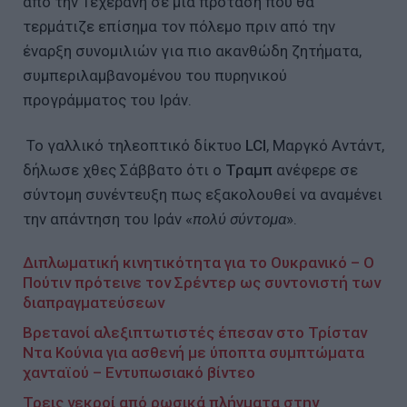
από την Τεχεράνη σε μια πρόταση που θα
τερμάτιζε επίσημα τον πόλεμο πριν από την
έναρξη συνομιλιών για πιο ακανθώδη ζητήματα,
συμπεριλαμβανομένου του πυρηνικού
προγράμματος του Ιράν.
Το γαλλικό τηλεοπτικό δίκτυο
LCI
, Μαργκό Αντάντ,
δήλωσε χθες Σάββατο ότι ο
Τραμπ
ανέφερε σε
σύντομη συνέντευξη πως εξακολουθεί να αναμένει
την απάντηση του Ιράν «
πολύ σύντομα
».
Διπλωματική κινητικότητα για το Ουκρανικό – Ο
Πούτιν πρότεινε τον Σρέντερ ως συντονιστή των
διαπραγματεύσεων
Βρετανοί αλεξιπτωτιστές έπεσαν στο Τρίσταν
Ντα Κούνια για ασθενή με ύποπτα συμπτώματα
χανταϊού – Εντυπωσιακό βίντεο
Τρεις νεκροί από ρωσικά πλήγματα στην