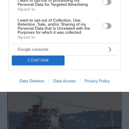
I want to opt-out of processing my
Personal Data for Targeted Advertising.
Συρία: Πώς ένα ξεχασμένο σημειωματάριο
Opted In
οδήγησε στα ίχνη αρχικατασκόπου του Άσαντ
I want to opt-out of Collection, Use,
Retention, Sale, and/or Sharing of my
Ένα σημειωματάριο, ξεχασμένο μέσα στο διαμέρισμα
Personal Data that Is Unrelated with the
Purposes for which it was collected.
ενός από τους πλέον διαβόητους αξιωματούχους του
Opted In
καθεστώτος του Μπασάρ αλ Άσαντ στη Δαμασκό,
αποτέλεσε την αφετηρία έρευνας του BBC...
Google consents
08 Αυγούστου 2026
CONFIRM
Data Deletion
Data Access
Privacy Policy