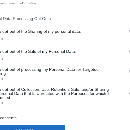
ogle consent section.
l Data Processing Opt Outs
o opt-out of the Sharing of my personal data.
In
o opt-out of the Sale of my Personal Data.
In
νίκη:
Θεσσαλονίκη: Συγκλονί
to opt-out of processing my Personal Data for Targeted
κιστέος ο 60χρονος
σύζυγος της 50χρονης
ing.
In
άλεσε το
σκοτώθηκε στο τροχαί
όρο τροχαίο με
«Πήγε να πάρει το παι
o opt-out of Collection, Use, Retention, Sale, and/or Sharing
ersonal Data that Is Unrelated with the Purposes for which it
 50χρονη
lected.
Μια μητέρα 50 ετών, την ώρα 
In
πήγαινε να πάρει το 9χρονο πα
έος κρίθηκε μετά την
βρήκε ακαριαίο θάνατο καθώς
υ ο 60χρονος οδηγός, ο
consents
που οδηγούσε συγκρούστηκε 
κάλεσε το θανατηφόρο
με το αυτ...
τύχημα, με θύμα την