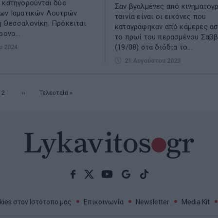
 κατηγορούνται δύο
Σαν βγαλμένες από κινηματογ
των Ιαματικών Λουτρών
ταινία είναι οι εικόνες που
 Θεσσαλονίκη. Πρόκειται
καταγράφηκαν από κάμερες α
ρονο...
το πρωί του περασμένου Σαβ
(19/08) στα διόδια το...
υ 2024
21 Αυγούστου 2023
υσα
Σελίδα
2
Επόμενη
››
Τελευταία
Τελευταία »
σελίδα
σελίδα
ies στον Ιστότοπο μας
Επικοινωνία
Newsletter
Media Kit