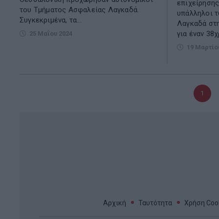
επιχείρησης
του Τμήματος Ασφαλείας Λαγκαδά.
υπάλληλοι 
Συγκεκριμένα, τα...
Λαγκαδά στη
για έναν 38χ
25 Μαΐου 2024
19 Μαρτίο
Τρέχο
1
σελίδα
Αρχική
Ταυτότητα
Χρήση Cook