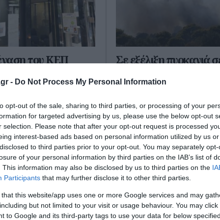
γαση του ΚΕΠ
Σε εξέλιξη πυρκαγιά σ
ου - Συγχωνεύονται
δασική έκταση στο Εξ
gr -
Do Not Process My Personal Information
ία σε Λαγκαδά και
Λαγκαδά – Επιχειρούν
επίγειες και εναέριες
to opt-out of the sale, sharing to third parties, or processing of your per
δυνάμεις
formation for targeted advertising by us, please use the below opt-out s
αση του ΚΕΠ του Δήμου
r selection. Please note that after your opt-out request is processed y
 και τη συγχώνευση των
Σε εξέλιξη βρίσκεται πυρκαγι
eing interest-based ads based on personal information utilized by us or
 των Δήμων Λαγκαδά και
από το Εξαμίλι του Δήμου Λαγ
disclosed to third parties prior to your opt-out. You may separately opt-
κρινε ο υφυπουργός
Θεσσαλονίκη. Η φωτιά εκδηλ
losure of your personal information by third parties on the IAB’s list of
Βασίλης ...
στις 14:30 και καίει δασική έκ
. This information may also be disclosed by us to third parties on the
IA
Σύμφω...
ίου 2025
Participants
that may further disclose it to other third parties.
27 Σεπτεμβρίου 2025
 that this website/app uses one or more Google services and may gath
including but not limited to your visit or usage behaviour. You may click 
 to Google and its third-party tags to use your data for below specifi