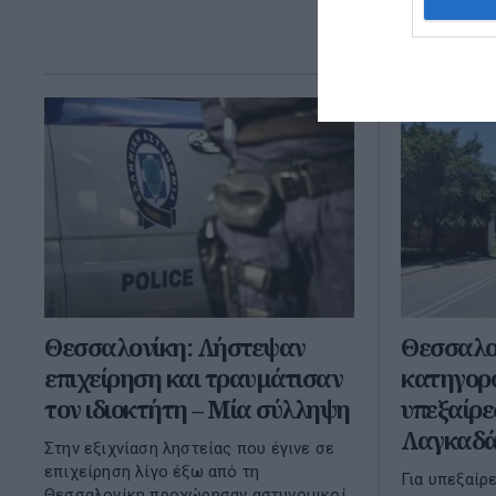
50χρονη έξω
01 Απριλί
Θεσσαλονίκη: Λήστεψαν
Θεσσαλον
επιχείρηση και τραυμάτισαν
κατηγορο
τον ιδιοκτήτη – Μία σύλληψη
υπεξαίρε
Λαγκαδ
Στην εξιχνίαση ληστείας που έγινε σε
επιχείρηση λίγο έξω από τη
Για υπεξαίρ
Θεσσαλονίκη προχώρησαν αστυνομικοί