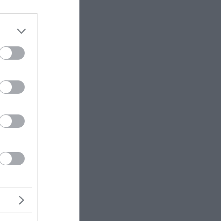
ζει ο
 που
ο –
δί»
που
ιδί της
 το όχημα
μετωπικά