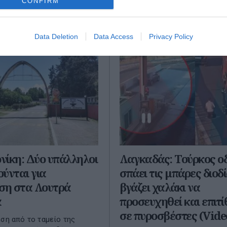
CONFIRM
 από τον Λα...
22 Μαρτίου 2025
ου 2025
Data Deletion
Data Access
Privacy Policy
ίκη: Δύο υπάλληλοι
Λαγκαδάς: Τούρκος ο
ύνται για
σπάει τις μπάρες διοδ
ση στα Λουτρά
βγάζει χαλάκι να
ά
προσευχηθεί και επιτί
σε πυροσβέστες (Vide
εση από το ταμείο της