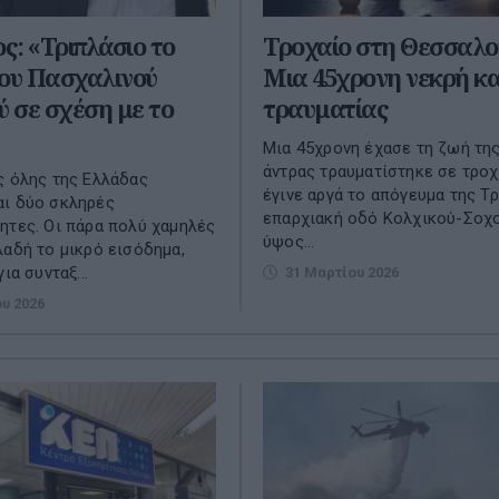
: «Τριπλάσιο το
Τροχαίο στη Θεσσαλο
του Πασχαλινού
Μια 45χρονη νεκρή κα
ύ σε σχέση με το
τραυματίας
Μια 45χρονη έχασε τη ζωή της
άντρας τραυματίστηκε σε τροχ
ς όλης της Ελλάδας
έγινε αργά το απόγευμα της Τρ
αι δύο σκληρές
επαρχιακή οδό Κολχικού-Σοχ
ητες. Οι πάρα πολύ χαμηλές
ύψος...
λαδή το μικρό εισόδημα,
ια συνταξ...
31 Μαρτίου 2026
ου 2026