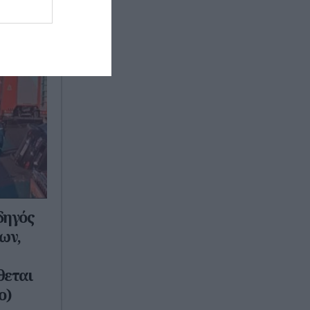
δηγός
ίων,
θεται
o)