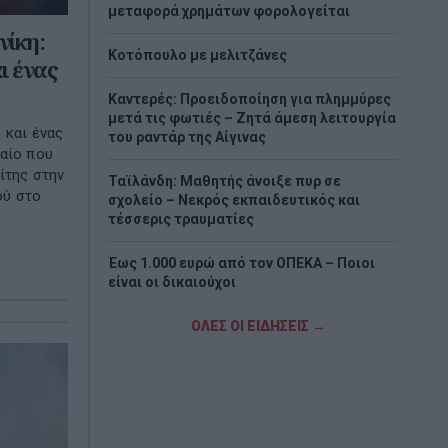
μεταφορά χρημάτων φορολογείται
νίκη:
Κοτόπουλο με μελιτζάνες
ι ένας
Καντερές: Προειδοποίηση για πλημμύρες
μετά τις φωτιές – Ζητά άμεση λειτουργία
 και ένας
του ραντάρ της Αίγινας
αίο που
ίτης στην
Ταϊλάνδη: Μαθητής άνοιξε πυρ σε
ού στο
σχολείο – Νεκρός εκπαιδευτικός και
τέσσερις τραυματίες
Έως 1.000 ευρώ από τον ΟΠΕΚΑ – Ποιοι
είναι οι δικαιούχοι
Marfin: Απολογείται σήμερα η 46χρονη
ΟΛΕΣ ΟΙ ΕΙΔΗΣΕΙΣ →
που εκδόθηκε από τη Βρετανία
Ιράν: Σχέδιο για απαγόρευση διέλευσης
αμερικανικών και ισραηλινών πλοίων από
τα Στενά του Ορμούζ