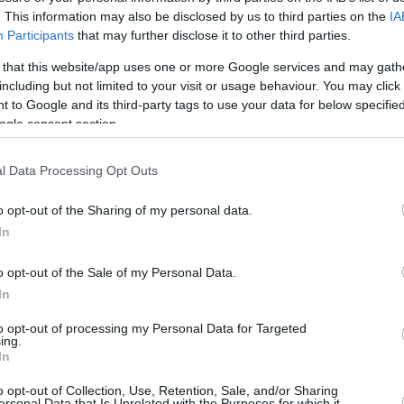
. This information may also be disclosed by us to third parties on the
IA
Participants
that may further disclose it to other third parties.
 that this website/app uses one or more Google services and may gath
including but not limited to your visit or usage behaviour. You may click 
 to Google and its third-party tags to use your data for below specifi
ogle consent section.
νακάλυψε τυχαία
Εργαζόμενοι σε λατομ
μούθ από την Εποχή
βρήκαν οστά προϊστορ
l Data Processing Opt Outs
ετώνων (Photos)
μαμούθ (Photos)
o opt-out of the Sharing of my personal data.
ψαριά έπιασε ένας ψαράς
Μία σημαντική ανακάλυψη έκα
In
α. Μόνο που τα δίκτυα του
εργαζόμενοι σε λατομείο, κα
άρια μέσα όπως συνήθως. Ο
βρήκαν τα οστά προϊστορικού 
o opt-out of the Sale of my Personal Data.
όταν στις όχθες του
Τα λείψανα του προϊστορικού
.
βρέθηκαν κοντά στ...
In
 2024
14 Ιουνίου 2024
to opt-out of processing my Personal Data for Targeted
ing.
In
o opt-out of Collection, Use, Retention, Sale, and/or Sharing
ersonal Data that Is Unrelated with the Purposes for which it