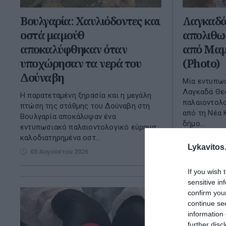
Βουλγαρία: Χαυλιόδοντες και
Λαγκαδά
οστά μαμούθ
απολιθω
αποκαλύφθηκαν όταν
από Μαμ
υποχώρησαν τα νερά του
(Photo)
Δούναβη
Μία εντυπωσ
Λαγκαδά Θεσ
Η παρατεταμένη ξηρασία και η μεγάλη
παλαιοντολ
πτώση της στάθμης του Δούναβη στη
από τη Νέα 
Βουλγαρία αποκάλυψαν ένα
δήμο...
εντυπωσιακό παλαιοντολογικό εύρημα:
καλοδιατηρημένα οστ...
19 Δεκεμβ
Lykavitos.
03 Αυγούστου 2026
If you wish 
sensitive in
confirm you
continue se
information 
further disc