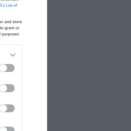
B’s List of
Πένθος για τον Μέσι - Πέθανε ο πατέρας
του Χόρχε
er and store
to grant or
ed purposes
είο
ικού
ναν
θώς
μαμούθ.
 μαμούθ