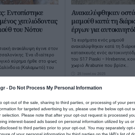
ς: Εντοπίστηκε
Ανακαλύφθηκαν οστά
μένος χαυλιόδοντας
μαμούθ κατά τη διάρκ
ούθ του Νότου
έργων για αυτοκινητ
Τα ευρήματα ενός μαμούθ
ανακαλύφθηκαν κατά τη διάρκ
ιακή ανακάλυψη έγινε στον
κατασκευής ενός αυτοκινητόδ
σαλονίκης. Ένα ιδιαίτερο
του S17 Piaski – Hrebenne, κο
ογικό εύρημα ήρθε στο φως
χωριό Arabunie που βρίσκ...
Καλίνδοια (Καλαμωτό) του
25 Ιουνίου 2025
ρίου 2025
gr -
Do Not Process My Personal Information
to opt-out of the sale, sharing to third parties, or processing of your per
formation for targeted advertising by us, please use the below opt-out s
r selection. Please note that after your opt-out request is processed y
eing interest-based ads based on personal information utilized by us or
disclosed to third parties prior to your opt-out. You may separately opt-
losure of your personal information by third parties on the IAB’s list of