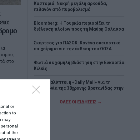
Καστοριά: Νεκρή μεγάλη αρκούδα,
πιθανόν από πυροβολισμό
εια
Bloomberg: Η Τουρκία περιορίζει τη
όδρομο
διέλευση πλοίων προς τη Μαύρη Θάλασσα
Σκέρτσος για ΠΑΣΟΚ: Κανένα ουσιαστικό
εια
επιχείρημα για την έκθεση του ΟΟΣΑ
ρομου,
ντά στο
Φωτιά σε χαμηλή βλάστηση στην Ευκαρπία
Κιλκίς
Τι αποκαλύπτει η «Daily Mail» για τη
δολοφονία της 38χρονης Βρετανίδας στην
Κυψέλη
ΟΛΕΣ ΟΙ ΕΙΔΗΣΕΙΣ →
sonal or
Χωρίς τις αισθήσεις του ανασύρθηκε
ection to
43χρονος στη Μετώπη στον Σαρωνικό
ou may
 personal
Παγκόσμιο Πρωτάθλημα Κωπηλασίας:
out of the
Αργυρό μετάλλιο για Χιώτη και Αλεξίου
 downstream