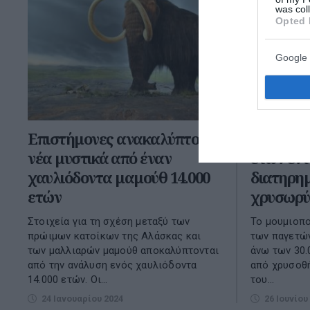
was col
Opted 
Google 
Επιστήμονες ανακαλύπτουν
Μωρό μαμ
νέα μυστικά από έναν
ετών εντ
χαυλιόδοντα μαμούθ 14.000
διατηρημ
ετών
χρυσωρύ
Στοιχεία για τη σχέση μεταξύ των
Το μουμιοπο
πρώιμων κατοίκων της Αλάσκας και
των παγετών
των μαλλιαρών μαμούθ αποκαλύπτονται
άνω των 30.
από την ανάλυση ενός χαυλιόδοντα
από χρυσοθή
14.000 ετών. Οι...
του...
24 Ιανουαρίου 2024
26 Ιουνίου