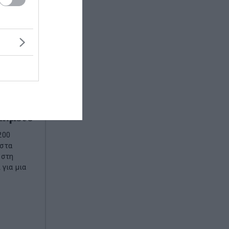
θηκε
μαμούθ
200
 στα
 στη
 για μια