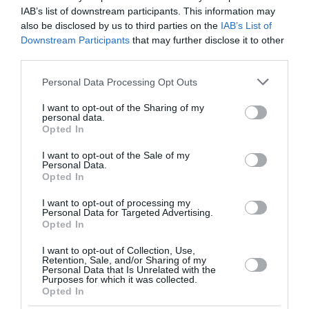
μάσκες για τον κορωνοϊό - Στα 7 εκατ. ευρώ το
IAB’s list of downstream participants. This information may
κόστος
also be disclosed by us to third parties on the
IAB’s List of
Downstream Participants
that may further disclose it to other
Περίπου 755 εκατομμύρια προστατευτικές μάσκες, που
third parties.
έχουν ξεμείνει στις κρατικές αποθήκες της Γερμανίας,
θα κάψει η γερμανική κυβέρνηση, με το κόστος ...
Please note that this website/app uses one or more Google
Personal Data Processing Opt Outs
services and may gather and store information including but
28 Ιουνίου 2023
not limited to your visit or usage behaviour. You may click to
I want to opt-out of the Sharing of my
personal data.
grant or deny consent to Google and its third-party tags to
Opted In
use your data for below specified purposes in below Google
consent section.
I want to opt-out of the Sale of my
Personal Data.
Opted In
I want to opt-out of processing my
Personal Data for Targeted Advertising.
Opted In
I want to opt-out of Collection, Use,
Retention, Sale, and/or Sharing of my
Personal Data that Is Unrelated with the
Purposes for which it was collected.
Opted In