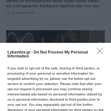
μάσκας σε νοσοκομεία και άλλες δομές υγείας καθώς
και η υποχρεωτική διενέργεια rapid test από τους εργ...
24 Ιουλίου 2023
Lykavitos.gr -
Do Not Process My Personal
Information
If you wish to opt-out of the sale, sharing to third parties, or
processing of your personal or sensitive information for
targeted advertising by us, please use the below opt-out
section to confirm your selection. Please note that after your
opt-out request is processed you may continue seeing
interest-based ads based on personal information utilized by
us or personal information disclosed to third parties prior to
your opt-out. You may separately opt-out of the further
Η Γερμανία ρίχνει στην πυρά 755 εκατομμύρια
disclosure of your personal information by third parties on the