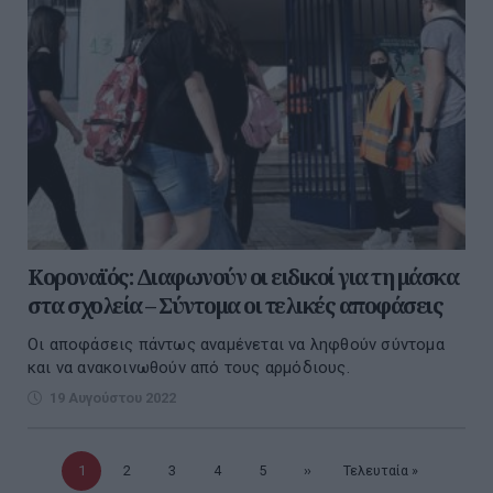
Κοροναϊός: Διαφωνούν οι ειδικοί για τη μάσκα
στα σχολεία – Σύντομα οι τελικές αποφάσεις
Οι αποφάσεις πάντως αναμένεται να ληφθούν σύντομα
και να ανακοινωθούν από τους αρμόδιους.
19 Αυγούστου 2022
Τρέχουσα
1
Σελίδα
2
Σελίδα
3
Σελίδα
4
Σελίδα
5
Επόμενη
››
Τελευταία
Τελευταία »