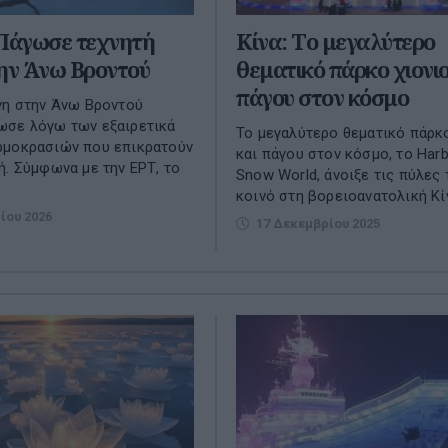
 Πάγωσε τεχνητή
Κίνα: Tο μεγαλύτερο
ην Άνω Βροντού
θεματικό πάρκο χιονιο
πάγου στον κόσμο
νη στην Άνω Βροντού
ωσε λόγω των εξαιρετικά
Το μεγαλύτερο θεματικό πάρκ
ρμοκρασιών που επικρατούν
και πάγου στον κόσμο, το Harb
ή. Σύμφωνα με την ΕΡΤ, το
Snow World, άνοιξε τις πύλες
κοινό στη βορειοανατολική Κίν
ίου 2026
17 Δεκεμβρίου 2025