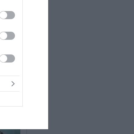
5.000
νει ένα
δύο
ατος, τον