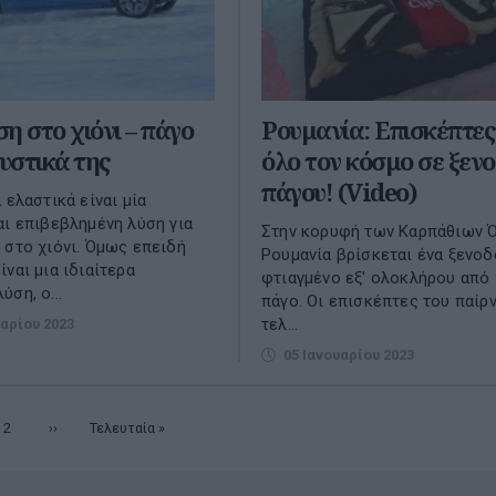
η στο χιόνι – πάγο
Ρουμανία: Επισκέπτες
μυστικά της
όλο τον κόσμο σε ξενο
πάγου! (Video)
 ελαστικά είναι μία
αι επιβεβλημένη λύση για
Στην κορυφή των Καρπάθιων 
 στο χιόνι. Όμως επειδή
Ρουμανία βρίσκεται ένα ξενοδ
ναι μια ιδιαίτερα
φτιαγμένο εξ' ολοκλήρου από 
ση, ο...
πάγο. Οι επισκέπτες του παίρ
τελ...
αρίου 2023
05 Ιανουαρίου 2023
υσα
Σελίδα
2
Επόμενη
››
Τελευταία
Τελευταία »
σελίδα
σελίδα