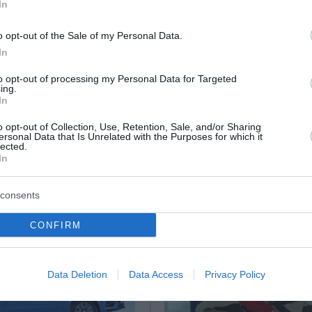
In
o opt-out of the Sale of my Personal Data.
In
ική: Παγετώνας
Νέα μορφή πάγου
ο δισ. τόνους πάγου
ανακαλύφθηκε στους 
to opt-out of processing my Personal Data for Targeted
ing.
βαθμούς Κελσίου
In
 τελευταία δεκαετία έχει
Σε μία ανακάλυψη που ίσως λύ
o opt-out of Collection, Use, Retention, Sale, and/or Sharing
ersonal Data that Is Unrelated with the Purposes for which it
τι η τήξη των παγετώνων
μεγάλο μυστήριο που αφορά 
lected.
 Ανταρκτικής είναι πολύ
πλανήτες του Ηλιακού Συστήμ
In
θετα, με ότι συμβαίνει στην
Ποσειδώνα και τον Ουρανό,
προχώρησαν επιστήμονε...
consents
ρίου 2023
19 Οκτωβρίου 2023
CONFIRM
Data Deletion
Data Access
Privacy Policy