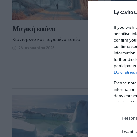
Lykavitos.
Μαγική εικόνα
Λουλούδι
If you wish 
sensitive in
Χιονισμένο και παγωμένο τοπίο.
Τα «Λουλούδ
confirm you
παγωμένες λ
continue se
26 Ιανουαρίου 2025
σχηματίζοντ
information 
πέταλα που 
further disc
θαύμ...
participants
Downstream 
17 Νοεμβρ
Please note
information 
deny consent
in below Go
Persona
I want t