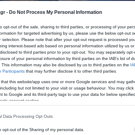
gr -
Do Not Process My Personal Information
α του πάγου
Υπεργιότ γλυπτό πάγο
to opt-out of the sale, sharing to third parties, or processing of your per
formation for targeted advertising by us, please use the below opt-out s
ια του Πάγου» ανθίζουν σε
Εντυπωσιακό δημιούργημα στο
r selection. Please note that after your opt-out request is processed y
ίμνες στην Ισλανδία,
της Κίνας.
eing interest-based ads based on personal information utilized by us or
ας περίπλοκα κρυστάλλινα
disclosed to third parties prior to your opt-out. You may separately opt-
17 Νοεμβρίου 2024
πιάνουν το φως. Είναι ένα
losure of your personal information by third parties on the IAB’s list of
. This information may also be disclosed by us to third parties on the
IA
Participants
that may further disclose it to other third parties.
ίου 2024
 that this website/app uses one or more Google services and may gath
including but not limited to your visit or usage behaviour. You may click 
 to Google and its third-party tags to use your data for below specifi
ogle consent section.
l Data Processing Opt Outs
o opt-out of the Sharing of my personal data.