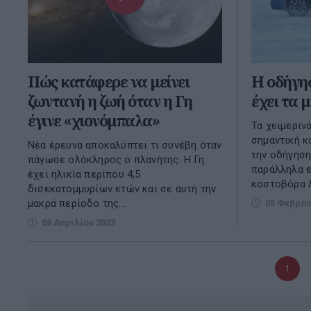
Πώς κατάφερε να μείνει
Η οδήγησ
ζωντανή η ζωή όταν η Γη
έχει τα 
έγινε «χιονόμπαλα»
Τα χειμερινά
σημαντική κ
Νέα έρευνα αποκαλύπτει τι συνέβη όταν
την οδήγηση
πάγωσε ολόκληρος ο πλανήτης. Η Γη
παράλληλα εί
έχει ηλικία περίπου 4,5
κοστοβόρα λύ
δισεκατομμυρίων ετών και σε αυτή την
μακρά περίοδο της...
05 Φεβρου
08 Απριλίου 2023
Τρέχο
1
σελίδα