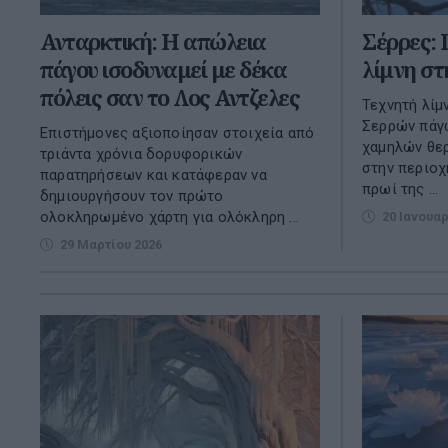
Ανταρκτική: Η απώλεια
Σέρρες:
πάγου ισοδυναμεί με δέκα
λίμνη στ
πόλεις σαν το Λος Αντζελες
Τεχνητή λίμ
Σερρών πάγ
Επιστήμονες αξιοποίησαν στοιχεία από
χαμηλών θε
τριάντα χρόνια δορυφορικών
στην περιοχ
παρατηρήσεων και κατάφεραν να
πρωί της ...
δημιουργήσουν τον πρώτο
ολοκληρωμένο χάρτη για ολόκληρη ...
20 Ιανουαρ
29 Μαρτίου 2026