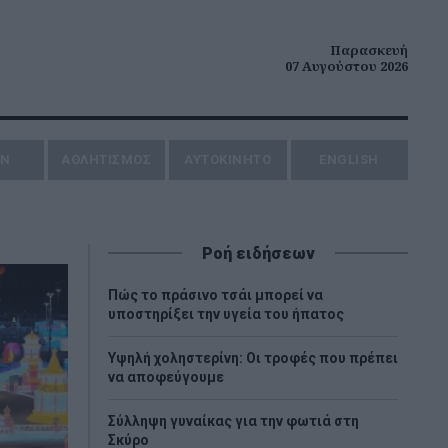
Παρασκευή
07 Αυγούστου 2026
ΗΝ
ΑΘΛΗΤΙΣΜΟΣ
AYTOKINHTO
ENGLISH
Ροή ειδήσεων
Πώς το πράσινο τσάι μπορεί να
υποστηρίξει την υγεία του ήπατος
Υψηλή χοληστερίνη: Οι τροφές που πρέπει
να αποφεύγουμε
Σύλληψη γυναίκας για την φωτιά στη
Σκύρο