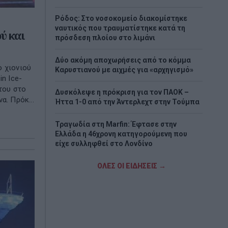
Ρόδος: Στο νοσοκομείο διακομίστηκε
ναυτικός που τραυματίστηκε κατά τη
ύ και
πρόσδεση πλοίου στο λιμάνι
Δύο ακόμη αποχωρήσεις από το κόμμα
ο χιονιού
Καρυστιανού με αιχμές για «αρχηγισμό»
in Ice-
 του στο
Δυσκόλεψε η πρόκριση για τον ΠΑΟΚ –
α. Πρόκ...
Ήττα 1-0 από την Άντερλεχτ στην Τούμπα
Τραγωδία στη Marfin: Έφτασε στην
Ελλάδα η 46χρονη κατηγορούμενη που
είχε συλληφθεί στο Λονδίνο
Τζόκερ: Η κλήρωση της Πέμπτης - Οι
ΟΛΕΣ ΟΙ ΕΙΔΗΣΕΙΣ →
τυχεροί αριθμοί
Πέθανε το λευκό κουτάβι που είχε γίνει
μέλος αγέλης λύκων