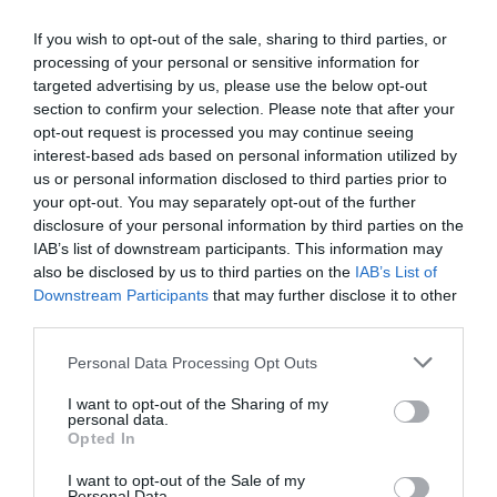
Για την υποβολή της αίτησης, παρακαλούμε
If you wish to opt-out of the sale, sharing to third parties, or
επιλέξτε το σύνδεσμο Υποβολή αίτησης.
processing of your personal or sensitive information for
targeted advertising by us, please use the below opt-out
Παρακαλούμε λάβετε υπόψη σας ότι η αίτησή σας
section to confirm your selection. Please note that after your
πρέπει να είναι υπογεγραμμένη με φυσική
opt-out request is processed you may continue seeing
υπογραφή.
interest-based ads based on personal information utilized by
us or personal information disclosed to third parties prior to
your opt-out. You may separately opt-out of the further
disclosure of your personal information by third parties on the
IAB’s list of downstream participants. This information may
Διαβάστε περισσότερα στο:
moneypress.gr
also be disclosed by us to third parties on the
IAB’s List of
Downstream Participants
that may further disclose it to other
ΑΣΕΠ: Πότε ξεκινούν οι αιτήσεις για 1.113 θέσεις
third parties.
κατηγορίας Υποχρεωτικής Εκπαίδευσης
Please note that this website/app uses one or more Google
Personal Data Processing Opt Outs
services and may gather and store information including but
162 θέσεις εργασίας στο Ανοιχτό Πανεπιστήμιο
not limited to your visit or usage behaviour. You may click to
I want to opt-out of the Sharing of my
personal data.
Mόνιμες προσλήψεις στο Υπουργείο Εξωτερικών
grant or deny consent to Google and its third-party tags to
Opted In
use your data for below specified purposes in below Google
consent section.
I want to opt-out of the Sale of my
Personal Data.