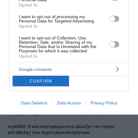
Ακολουθήστε το Lykavitos.gr
Opted In
στο Google News
I want to opt-out of processing my
και μάθετε πρώτοι όλες τις
Personal Data for Targeted Advertising.
ειδήσεις
Opted In
I want to opt-out of Collection, Use,
Retention, Sale, and/or Sharing of my
Personal Data that Is Unrelated with the
Purposes for which it was collected.
Opted In
Ροή ειδήσεων
Έβελυν Μητροπούλου: Ασημένιο μετάλλιο στο Παγκόσμιο
Google consents
Πρωτάθλημα Στίβου Κ20 με άλμα στα 6,44 μ.
CONFIRM
Greek Mafia: Συνελήφθη στη Γερμανία βασικός εκτελεστής
της ομάδας του «Έντικ»
Data Deletion
Data Access
Privacy Policy
Μεγάλη έξοδος τουριστών από τους Ευζώνους –
Αυξήθηκαν σημαντικά οι διελεύσεις τον Αύγουστο
myAGRO: Η νέα πλατφόρμα που αλλάζει τον τρόπο
καταβολής των αγροτικών ενισχύσεων