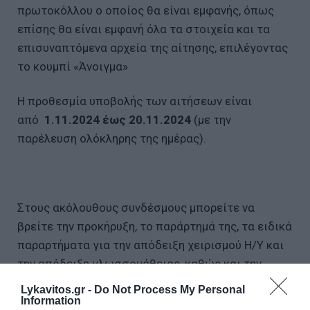
πρωτοκόλλου ο οποίος θα είναι εμφανής, όπως
επίσης θα είναι εμφανή όλα τα στοιχεία και τα
επισυναπτόμενα αρχεία της αίτησης, επιλέγοντας
το κουμπί «Άνοιγμα»
Η προθεσμία υποβολής των αιτήσεων είναι
από
1.11.2024 έως 20.11.2024
(με την
παρέλευση ολόκληρης της ημέρας).
Στους ακόλουθους συνδέσμους μπορείτε να
βρείτε την προκήρυξη, το παράρτημά της, τα ειδικά
παραρτήματα για την απόδειξη χειρισμού Η/Υ και
την απόδειξη γλωσσομάθειας, καθώς και την
σχετική αίτηση σε επεξεργάσιμη μορφή.
Lykavitos.gr -
Do Not Process My Personal
Information