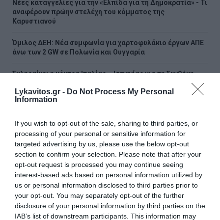
Νέες καταγγελίες για την «Ελπίδα για τη Δημοκρατία» - Τι
αναφέρουν πρώην στελέχη του κόμματος της
Καρυστιανού
Όμιλος ΔΕΗ: Νέα συμφωνία για χαρτοφυλάκιο έργων ΑΠΕ
άνω των 2 GW σε Πολωνία και Ουγγαρία
Σκληραίνει η κόντρα Ιταλίας – Ισπανίας για τη Συνθήκη
Σένγκεν
Lykavitos.gr -
Do Not Process My Personal
Information
Σέρρες: Τι ανέφερε πραγματογνώμονας για το
θανατηφόρο τροχαίο
If you wish to opt-out of the sale, sharing to third parties, or
processing of your personal or sensitive information for
Πολύ υψηλός κίνδυνος πυρκαγιάς το Σάββατο - «Red
targeted advertising by us, please use the below opt-out
Code» σε Κρήτη, Σάμο, Ικαρία και Χίο
section to confirm your selection. Please note that after your
opt-out request is processed you may continue seeing
Τραγωδία στην Πάτρα: Πέθανε βρέφος 8 ημερών που
interest-based ads based on personal information utilized by
νοσηλευόταν στην Εντατική Νεογνών
us or personal information disclosed to third parties prior to
your opt-out. You may separately opt-out of the further
O Ολυμπιακός ανακοίνωσε τον γιο του Τζιοβάνι και τον
disclosure of your personal information by third parties on the
Δημήτρη Ρέτσο
IAB’s list of downstream participants. This information may