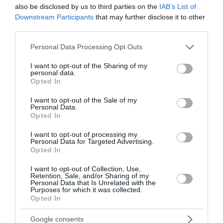
also be disclosed by us to third parties on the
IAB’s List of
ΟΛΕΣ ΟΙ ΕΙΔΗΣΕΙΣ →
Downstream Participants
that may further disclose it to other
third parties.
διαβάστε ακόμη
Please note that this website/app uses one or more Google
Personal Data Processing Opt Outs
services and may gather and store information including but
not limited to your visit or usage behaviour. You may click to
I want to opt-out of the Sharing of my
personal data.
grant or deny consent to Google and its third-party tags to
Opted In
use your data for below specified purposes in below Google
consent section.
I want to opt-out of the Sale of my
Personal Data.
Opted In
I want to opt-out of processing my
Personal Data for Targeted Advertising.
Opted In
I want to opt-out of Collection, Use,
Retention, Sale, and/or Sharing of my
Personal Data that Is Unrelated with the
Purposes for which it was collected.
Opted In
Γκιουζλεμέδες με φέτα
Google consents