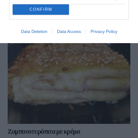
Για 4 άτομα Ετοιμασία: 20 λεπτά Μαγείρεμα: 20 λεπτά
Υλικά Για τη ζύμη - 1 φλιτζάνι ελαιόλαδο - 2 φλιτζάνια
CONFIRM
νερό - 3-4 φλιτζάνια αλεύρι για όλες τις χρήσεις ...
28 Ιουλίου 2026
Data Deletion
Data Access
Privacy Policy
Ζαμπονοτυρόπιτα με κρέμα