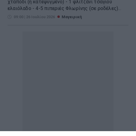
χταπόδι (ή κατεψυγμένο) - 1 φλιτζάνι τσαγιού
ελαιόλαδο - 4-5 πιπεριές Φλωρίνης (σε ροδέλες)...
09:00 | 26 Ιουλίου 2026
Μαγειρική