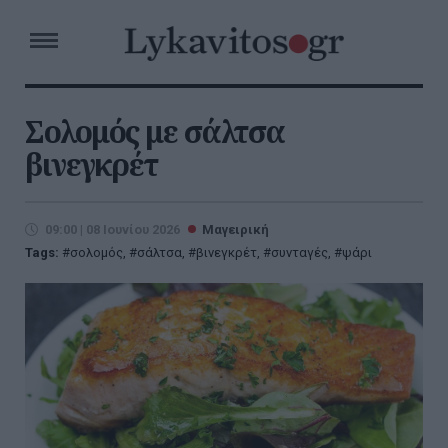
Σολομός με σάλτσα
βινεγκρέτ
09:00 | 08 Ιουνίου 2026
Μαγειρική
Tags:
σολομός
,
σάλτσα
,
βινεγκρέτ
,
συνταγές
,
ψάρι