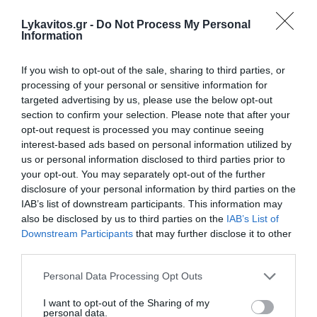
και δεύτερο παιδί
Lykavitos.gr -
Do Not Process My Personal
Information
Καιρός: «Καμίνι» η χώρα με έως 39°C – Άνεμοι έως 7
μποφόρ και υψηλός κίνδυνος πυρκαγιάς
If you wish to opt-out of the sale, sharing to third parties, or
processing of your personal or sensitive information for
ΟΛΕΣ ΟΙ ΕΙΔΗΣΕΙΣ →
targeted advertising by us, please use the below opt-out
section to confirm your selection. Please note that after your
διαβάστε ακόμη
opt-out request is processed you may continue seeing
interest-based ads based on personal information utilized by
us or personal information disclosed to third parties prior to
your opt-out. You may separately opt-out of the further
disclosure of your personal information by third parties on the
IAB’s list of downstream participants. This information may
also be disclosed by us to third parties on the
IAB’s List of
Downstream Participants
that may further disclose it to other
third parties.
Please note that this website/app uses one or more Google
Personal Data Processing Opt Outs
services and may gather and store information including but
not limited to your visit or usage behaviour. You may click to
I want to opt-out of the Sharing of my
personal data.