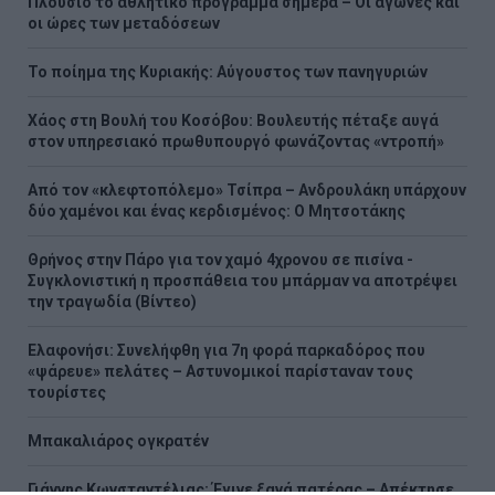
Πλούσιο το αθλητικό πρόγραμμα σήμερα – Οι αγώνες και
οι ώρες των μεταδόσεων
Το ποίημα της Κυριακής: Αύγουστος των πανηγυριών
Χάος στη Βουλή του Κοσόβου: Βουλευτής πέταξε αυγά
στον υπηρεσιακό πρωθυπουργό φωνάζοντας «ντροπή»
Από τον «κλεφτοπόλεμο» Τσίπρα – Ανδρουλάκη υπάρχουν
δύο χαμένοι και ένας κερδισμένος: Ο Μητσοτάκης
Θρήνος στην Πάρο για τον χαμό 4χρονου σε πισίνα -
Συγκλονιστική η προσπάθεια του μπάρμαν να αποτρέψει
την τραγωδία (Βίντεο)
Ελαφονήσι: Συνελήφθη για 7η φορά παρκαδόρος που
«ψάρευε» πελάτες – Αστυνομικοί παρίσταναν τους
τουρίστες
Μπακαλιάρος ογκρατέν
Γιάννης Κωνσταντέλιας: Έγινε ξανά πατέρας – Απέκτησε