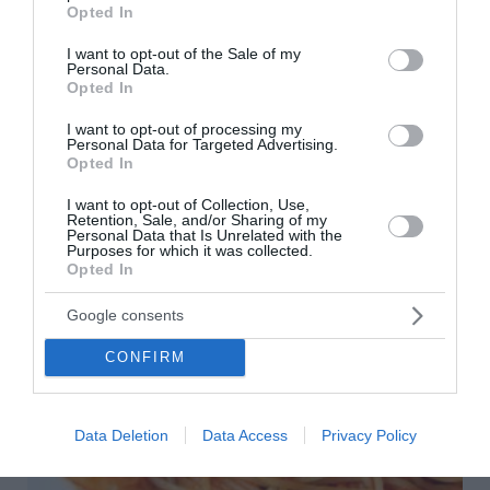
grant or deny consent to Google and its third-party tags to
Opted In
use your data for below specified purposes in below Google
consent section.
I want to opt-out of the Sale of my
Personal Data.
Αρνάκι στη λαδόκολλα
Opted In
Για 5-6 άτομα Ετοιμασία: 10 λεπτά Μαγείρεμα: 180 λεπτά
I want to opt-out of processing my
Υλικά - 1 αρνίσιο μπούτι, γύρω στα 2 κιλά - 4-5 σκελίδες
Personal Data for Targeted Advertising.
σκόρδο κομμένες στη μέση, κατά μήκος - 1 κιλό πατά...
Opted In
04 Αυγούστου 2026
I want to opt-out of Collection, Use,
Retention, Sale, and/or Sharing of my
Personal Data that Is Unrelated with the
Purposes for which it was collected.
Opted In
Google consents
CONFIRM
Data Deletion
Data Access
Privacy Policy