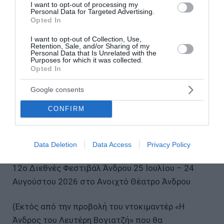
I want to opt-out of processing my
Personal Data for Targeted Advertising.
Δευτέρα 24 Αυγούστου / 21:00 Θέατρο «Μήδεια»
Opted In
του Ευριπίδη Σκηνοθεσία: Nikita Milivojević
I want to opt-out of Collection, Use,
Retention, Sale, and/or Sharing of my
ΠΑΡΑΛΛΗΛΕΣ ΔΡΑΣΕΙΣ
Personal Data that Is Unrelated with the
Purposes for which it was collected.
Opted In
Έκθεση φωτογραφίας Ιούλιος-Σεπτέμβριος 2026
Google consents
«Ανδρίων Έργα και Ημέρες» Διοργάνωση: Καΐρειος
Βιβλιοθήκη – Διεθνές Φεστιβάλ Άνδρου Οικία Μ.Ε.
CONFIRM
Κυδωνιέως
ΠΛΗΡΟΦΟΡΙΕΣ
Data Deletion
Data Access
Privacy Policy
12ο Διεθνές Φεστιβάλ Άνδρου 25 Ιουλίου – 24
Αυγούστου 2026 στο Ανοιχτό Θέατρο Άνδρου
(Εκτός από την προβολή του ντοκιμαντέρ «Η
Άνδρος του Λευτέρη Βογιατζή» που θα