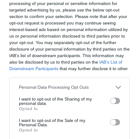
processing of your personal or sensitive information for
targeted advertising by us, please use the below opt-out
Πέμπτη 13 Αυγούστου / 21:00 Θέατρο «Sexy
section to confirm your selection. Please note that after your
Laundry» της Michele Riml Σκηνοθεσία: Σπύρος
opt-out request is processed you may continue seeing
Παπαδόπουλος
interest-based ads based on personal information utilized by
us or personal information disclosed to third parties prior to
Τρίτη 18 Αυγούστου / 20:00 Συναυλία «Από το
your opt-out. You may separately opt-out of the further
disclosure of your personal information by third parties on the
Μπαρόκ στον 20ό Αιώνα – Μουσική για Έγχορδα
IAB’s list of downstream participants. This information may
από τον Vivaldi στον Respighi» Μουσική Διεύθυνση:
also be disclosed by us to third parties on the
IAB’s List of
Ιωακείμ Μπαλτσαβιάς Προαύλιο Βυζαντινού Ναού
Downstream Participants
that may further disclose it to other
third parties.
Ταξιάρχη Μεσαριάς
Please note that this website/app uses one or more Google
Personal Data Processing Opt Outs
Πέμπτη 20 Αυγούστου / 21:00 Θέατρο «Ειρήνη» του
services and may gather and store information including but
not limited to your visit or usage behaviour. You may click to
I want to opt-out of the Sharing of my
Αριστοφάνη Σκηνοθεσία: Νίκος Καραθάνος
personal data.
grant or deny consent to Google and its third-party tags to
Opted In
use your data for below specified purposes in below Google
Σάββατο 22 Αυγούστου / 21:00 Συναυλία «Μία
consent section.
I want to opt-out of the Sale of my
σκηνή – Δύο μπάντες – Δύο γυναικείες διαδρομές»
Personal Data.
Opted In
Μαρία Παπαγεωργίου – Μάρθα Φριντζήλα