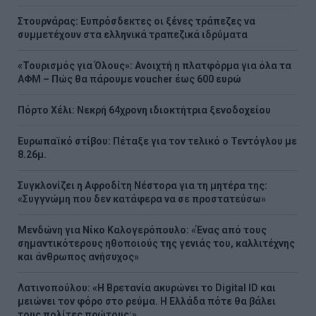
Στουρνάρας: Ευπρόσδεκτες οι ξένες τράπεζες να
συμμετέχουν στα ελληνικά τραπεζικά ιδρύματα
«Τουρισμός για Όλους»: Ανοιχτή η πλατφόρμα για όλα τα
ΑΦΜ – Πώς θα πάρουμε voucher έως 600 ευρώ
Πόρτο Χέλι: Νεκρή 64χρονη ιδιοκτήτρια ξενοδοχείου
Ευρωπαϊκό στίβου: Πέταξε για τον τελικό ο Τεντόγλου με
8.26μ.
Συγκλονίζει η Αφροδίτη Νέστορα για τη μητέρα της:
«Συγγνώμη που δεν κατάφερα να σε προστατεύσω»
Μενδώνη για Νίκο Καλογερόπουλο: «Ένας από τους
σημαντικότερους ηθοποιούς της γενιάς του, καλλιτέχνης
και άνθρωπος ανήσυχος»
Λατινοπούλου: «H Βρετανία ακυρώνει το Digital ID και
μειώνει τον φόρο στο ρεύμα. Η Ελλάδα πότε θα βάλει
τους πολίτες πρώτους;»