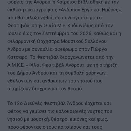
φορείς της Άνδρου: η Καΐρειος Βιβλιοθήκη με την
έκθεση φωτογραφίας «Ανδρίων Έργα και Ημέρες»,
που θα φιλοξενηθεί, σε συνεργασία με το
Φεστιβάλ, στην Οικία Μ.Ε. Κυδωνιέως από τον
Ιούλιο έως τον Σεπτέμβριο του 2026, καθώς και η
Φιλαρμονική Ορχήστρα Μουσικού Συλλόγου
Άνδρου με συναυλία-αφιέρωμα στον Γιώργο
Κατσαρό. Το Φεστιβάλ διοργανώνεται από την
Α.Μ.Κ.Ε. «Φίλοι Φεστιβάλ Άνδρου», με τη στήριξη
του Δήμου Άνδρου και τη συμβολή χορηγών,
εθελοντών και ανθρώπων του νησιού που
στηρίζουν διαχρονικά τον θεσμό.
Το 12ο Διεθνές Φεστιβάλ Άνδρου έρχεται και
φέτος να γεμίσει τις καλοκαιρινές νύχτες του
νησιού με μουσική, θέατρο, εικόνες και φως,
προσφέροντας στους κατοίκους και τους