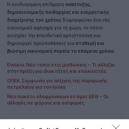
Η συνδυασμένη επίδραση
ανάπτυξης,
δημοσιονομικής πειθαρχίας και ενεργητικής
διαχείρισης του χρέους
διαμορφώνει ένα νέο
οικονομικό αφήγημα για τη χώρα, το οποίο
ενισχύει την επενδυτική εμπιστοσύνη και
δημιουργεί προϋποθέσεις για
σταθερή και
βιώσιμη οικονομική πορεία τα επόμενα χρόνια
.
Ενοίκια: Νέο τοπίο στις μισθώσεις – Τι αλλάζει
στην πράξη για ιδιοκτήτες και ενοικιαστές
ΟΠΕΚ: Συμφωνία για αύξηση της παραγωγής
πετρελαίου για τον Ιούνιο
Νέο πακέτο ελαφρύνσεων εν όψει ΔΕΘ – Οι
αλλαγές σε φόρους και εισφορές
Ακολουθήστε το Lykavitos.gr