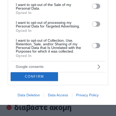
consent section.
I want to opt-out of the Sale of my
Δυτική Αττική: Αντιδιαβρωτικά έργα πριν τις
Personal Data.
φθινοπωρινές βροχές – Η επόμενη ημέρα μετά τη μεγάλη
Opted In
φωτιά
I want to opt-out of processing my
Personal Data for Targeted Advertising.
Άνδρος: Το καταπράσινο διαμάντι των Κυκλάδων που
Opted In
μαγεύει κάθε επισκέπτη
I want to opt-out of Collection, Use,
Retention, Sale, and/or Sharing of my
Αμαζόνιος: Στο χαμηλότερο επίπεδο δεκαετίας η
Personal Data that Is Unrelated with the
αποψίλωση – Μείωση 37%
Purposes for which it was collected.
Opted In
ΑΑΔΕ: Άνοιξε ξανά η πλατφόρμα myAGRO για την Ενιαία
Αίτηση Ενίσχυσης 2026 – Οι προθεσμίες για τους αγρότες
Google consents
CONFIRM
«Φωτιά» στην τιμή του μοσχαριού – Αύξηση 28,4% μέσα σε
19 μήνες
Data Deletion
Data Access
Privacy Policy
ΟΛΕΣ ΟΙ ΕΙΔΗΣΕΙΣ →
διαβάστε ακόμη