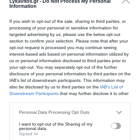
Lykavitos.gr -
Do Not Process My Personal
στο Google News
Information
και μάθετε πρώτοι όλες τις
ειδήσεις
If you wish to opt-out of the sale, sharing to third parties, or
processing of your personal or sensitive information for
targeted advertising by us, please use the below opt-out
section to confirm your selection. Please note that after your
opt-out request is processed you may continue seeing
Ροή ειδήσεων
interest-based ads based on personal information utilized by
us or personal information disclosed to third parties prior to
Χωρίς τις αισθήσεις του ανασύρθηκε 43χρονος στη
your opt-out. You may separately opt-out of the further
Μετώπη στον Σαρωνικό
disclosure of your personal information by third parties on the
IAB’s list of downstream participants. This information may
Παγκόσμιο Πρωτάθλημα Κωπηλασίας: Αργυρό μετάλλιο
also be disclosed by us to third parties on the
IAB’s List of
για Χιώτη και Αλεξίου
Downstream Participants
that may further disclose it to other
third parties.
Πένθος για τον Μέσι - Πέθανε ο πατέρας του Χόρχε
Please note that this website/app uses one or more Google
Personal Data Processing Opt Outs
Θρίλερ στον Λυκαβηττό: Σε 57χρονη γυναίκα που είχε
services and may gather and store information including but
εξαφανιστεί από την Κυψέλη ανήκει η σορός
not limited to your visit or usage behaviour. You may click to
I want to opt-out of the Sharing of my
personal data.
grant or deny consent to Google and its third-party tags to
Opted In
Οι φωτιές, οι ανεμογεννήτριες και η προχειρότητα
use your data for below specified purposes in below Google